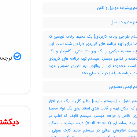
 پیشرفته موبایل و تلفن
 مدیریت عامل
م طراحی برنامه کاربردی] یک محیط برنامه نویسی که
 برای تهیه برنامه های کاربردی طراحی شده است این
، معمولا ترکیبی از یک ویراستار متنی ، کامپایلر و یک
ترجمه 
دهنده را تداعی میسازد سیستم تهیه برنامه های کاربردی
ست مجموعه ای از روالهای نرم افزاری عمومی مورد
 در برنامه ها را نیز در خود جای دهد
 ایمنی مصنوعی
 مئول ، [سیستم تالیف] بطور کلی ، یک نرم افزار
 که امکان تهیه و قالب بندی اسناد برای یک نوع محیط
تری خاص را فراهم میسازد سیستم تالیف که اغلب در
دیکشنر
عناوین چند رسانه ای (‎multimedia) دیده میشود ، ممکن
ت افزارهای اضافی در سیستم مانند کارت صوتی ،