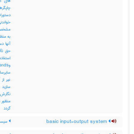
های کا
چاپگره
خواندن
مشخص ا
به منظ
حق تأل
سایرساز
غیر از 
نگارش 
گردد
basic input-output system
سیستم