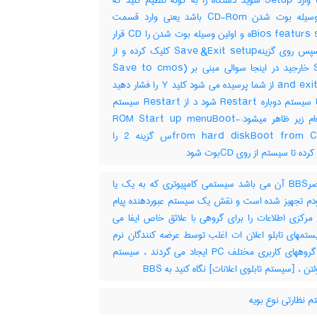
دارید تا وارد Setup شوید دستگاه را به گونه تنظیم کنید که
اولین وسیله بوت شدن CD-Rom باشد یعنی وارد قسمت
Bios featurs setupه و اولین وسیله بوت شدن را CD قرار
دهید سپس روی گزینهSave &Exit setup کلیک کرده و از
Setup خارجید در اینجا سوالی مبنی بر (Save to cmos
and exit (Y/N از شما پرسیده می شود کلید Y را فشار دهید
دهید تا سیستم دوباره Restart شود د از Restart سیستم
سه پیغام زیر ظاهر میشود:-ROM Start up menuBoot
from hard diskBoot from CD-ROس گزینه 2 را
ده تا سیستم از روی CDبوت شود
مختصرBBS آن می باشد سیستمی کامپیوتری که به یک یا
دم تجهیز شده است و نقش یک سیستم عبوردهنده پیام
 مرکزی اطلاعات را برای گروهی با علائق خاص ایفا می
ستمهای تابلو اعلان ات اغلب توسط عرضه کنندگان نرم
افزار و گروههای کاربری مختلف PC ایجاد می گردند ، سیستم
تن ، [سیستم تابلوی اعلانات] نگاه کنید به ‎ BBS
 نظارتی نوع بویه