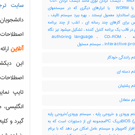
آداپتور ‎ MIDI ، دیسک گردان نوری مانند دیسک گردان ‎ CD-
سایت ترج
ROM یا ‎ WORM یا ابزارهای دیگری که در سیستمهای
ری استاندارد معمول نیستند ، بهره ببرد سیستم تالیف ،
دانشجویان
برای کارهای چند رسانه ای ، اغلب از چند برنامه
 در قالب یک برنامه کنترل کننده ، تشکیل میشود نیز نگاه
اصطلاحات 
کنید به ‎ authoring language ، ‎ CD-ROM ، ‎
interactiv ، سیستم مسئول
آنلاین
ارائه
 رانندگی خودکار
این دیکش
 دسته ای
اصطلاحات ک
 پشتیبان
تایپ نمای
 متعادل
انگلیسی، م
 ورودی و خروجی پایه ، سیستم ورودی/خروجی پایه
گیرد و کلی
(بایوس) BIOSدریک PCمجموعه ای از دستورات است که به
ار کامپیوتر و سیستم عامل امکان می دهد که با برنام