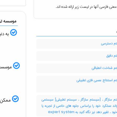
عنی فارسی آنها در لیست زیر ارائه شده اند.
موسسه ترج
به دنب
م دسترسی
 دقیق
موسسه ال
 شناخت انطباقی
 استنتاج عصبی فازی تطبیقی
 سازگار ، [سیستم سازگار ، سیستم تطبیقی] سیستمی
ممکن اس
اند عملکرد خود را براساس جلوه های خاصی از تجربه یا
 تغییر دهد نیز نگاه کنید به ‎ expert system