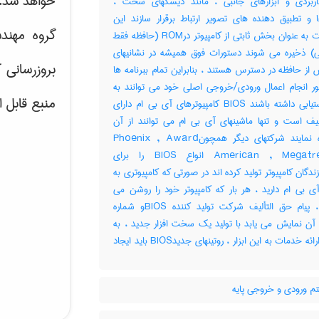
خواهد شد.
ربردی و ابزارهای جانبی ، مانند دیسکهای سخت ،
ا و تطبیق دهنده های تصویر ارتباط برقرار سازند این
گروه مهند
دستورات به عنوان بخش ثابتی از کامپیوتر درROM (حافظه فقط
ی) ذخیره می شوند دستورات فوق همیشه در نشانیهای
بروزرسانی 
ز حافظه در دسترس هستند ، بنابراین تمام ببرنامه ها
ور انجام اعمال ورودی/خروجی اصلی خود می توانند به
منبع قابل 
آنها دستیابی داشته باشند BIOS کامپیوترهای آی بی ام دارای
یف است و تنها ماشینهای آی بی ام می توانند از آن
استفاده نمایند شرکتهای دیگر همچونPhoenix , Award
وAmerican , Megatrends انواع BIOS را برای
ندگان کامپیوتر تولید کرده اند در صورتی که کامپیوتری به
آی بی ام دارید ، هر بار که کامپیوتر خود را روشن می
سازید ، پیام حق التألیف شرکت تولید کننده BIOSو شماره
آن نمایش می یابد با تولید یک سخت افزار جدید ، به
منظور ارائه خدمات به این ابزار ، روتینهای جدیدBIOS باید ایجاد
 ورودی و خروجی پایه