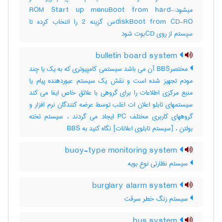
میشود:-ROM Start up menuBoot from hard
diskBoot from CD-ROس گزینه 2 را اتنخاب کرده تا
سیستم از روی CDبوت شود
bulletin board system
مختصرBBS آن می باشد سیستمی کامپیوتری که به یک یا چند
مودم تجهیز شده است و نقش یک سیستم عبوردهنده پیام یا
منبع مرکزی اطلاعات را برای گروهی با علائق خاص ایفا می کند
سیستمهای تابلو اعلان ات اغلب توسط عرضه کنندگان نرم افزار و
گروههای کاربری مختلف PC ایجاد می گردند ، سیستم تخته
بولتن ، [سیستم تابلوی اعلانات] نگاه کنید به ‎ BBS
buoy-type monitoring system
سیستم نظارتی نوع بویه
burglary alarm system
سیستم زنگ خطر سرقت
bus system