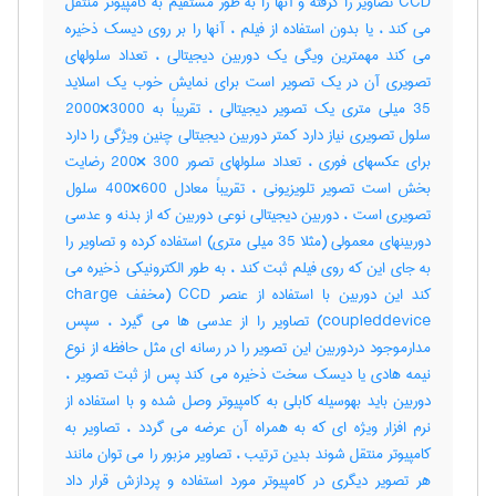
CCD تصاویر را گرفته و آنها را به طور مستقیم به کامپیوتر منتقل
می کند ، یا بدون استفاده از فیلم ، آنها را بر روی دیسک ذخیره
می کند مهمترین ویگی یک دوربین دیجیتالی ، تعداد سلولهای
تصویری آن در یک تصویر است برای نمایش خوب یک اسلاید
35 میلی متری یک تصویر دیجیتالی ، تقریباً به 3000×2000
سلول تصویری نیاز دارد کمتر دوربین دیجیتالی چنین ویژگی را دارد
برای عکسهای فوری ، تعداد سلولهای تصور 300 ×200 رضایت
بخش است تصویر تلویزیونی ، تقریباً معادل 600×400 سلول
تصویری است ، دوربین دیجیتالی نوعی دوربین که از بدنه و عدسی
دوربینهای معمولی (مثلا 35 میلی متری) استفاده کرده و تصاویر را
به جای این که روی فیلم ثبت کند ، به طور الکترونیکی ذخیره می
کند این دوربین با استفاده از عنصر CCD (مخفف charge
coupleddevice) تصاویر را از عدسی ها می گیرد ، سپس
مدارموجود دردوربین این تصویر را در رسانه ای مثل حافظه از نوع
نیمه هادی یا دیسک سخت ذخیره می کند پس از ثبت تصویر ،
دوربین باید بهوسیله کابلی به کامپیوتر وصل شده و با استفاده از
نرم افزار ویژه ای که به همراه آن عرضه می گردد ، تصاویر به
کامپیوتر منتقل شوند بدین ترتیب ، تصاویر مزبور را می توان مانند
هر تصویر دیگری در کامپیوتر مورد استفاده و پردازش قرار داد