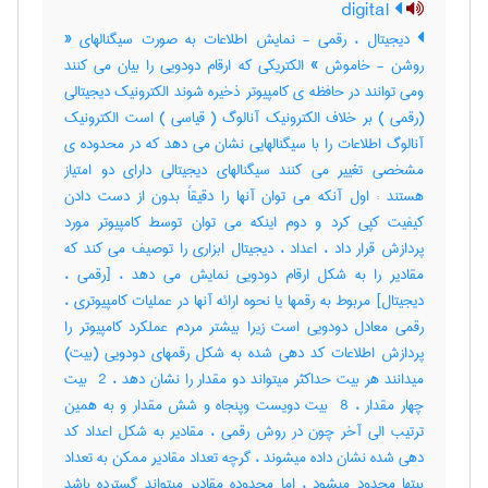
digital
دیجیتال ، رقمی - نمایش اطلاعات به صورت سیگنالهای «
روشن - خاموش » الکتریکی که ارقام دودویی را بیان می کنند
ومی توانند در حافظه ی کامپیوتر ذخیره شوند الکترونیک دیجیتالی
(رقمی ) بر خلاف الکترونیک آنالوگ ( قیاسی ) است الکترونیک
آنالوگ اطلاعات را با سیگنالهایی نشان می دهد که در محدوده ی
مشخصی تغییر می کنند سیگنالهای دیجیتالی دارای دو امتیاز
هستند : اول آنکه می توان آنها را دقیقاً بدون از دست دادن
کیفیت کپی کرد و دوم اینکه می توان توسط کامپیوتر مورد
پردازش قرار داد ، اعداد ، دیجیتال ابزاری را توصیف می کند که
مقادیر را به شکل ارقام دودویی نمایش می دهد ، [رقمی ،
دیجیتال] مربوط به رقمها یا نحوه ارائه آنها در عملیات کامپیوتری ،
رقمی معادل دودویی است زیرا بیشتر مردم عملکرد کامپیوتر را
پردازش اطلاعات کد دهی شده به شکل رقمهای دودویی (بیت)
میدانند هر بیت حداکثر میتواند دو مقدار را نشان دهد ، ‎ 2 بیت
چهار مقدار ، ‎ 8 بیت دویست وپنجاه و شش مقدار و به همین
ترتیب الی آخر چون در روش رقمی ، مقادیر به شکل اعداد کد
دهی شده نشان داده میشوند ، گرچه تعداد مقادیر ممکن به تعداد
بیتها محدود میشود ، اما محدوده مقادیر میتواند گسترده باشد