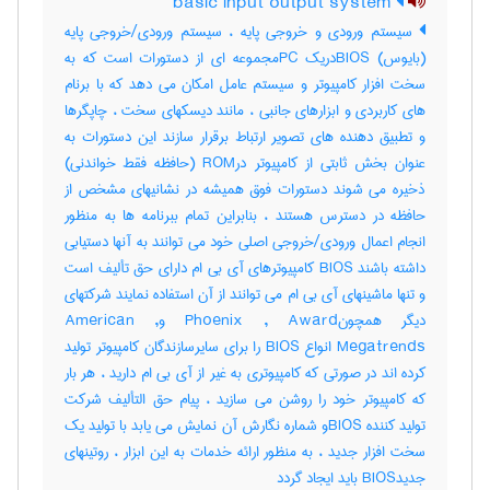
basic input output system
سیستم ورودی و خروجی پایه ، سیستم ورودی/خروجی پایه
(بایوس) BIOSدریک PCمجموعه ای از دستورات است که به
سخت افزار کامپیوتر و سیستم عامل امکان می دهد که با برنام
های کاربردی و ابزارهای جانبی ، مانند دیسکهای سخت ، چاپگرها
و تطبیق دهنده های تصویر ارتباط برقرار سازند این دستورات به
عنوان بخش ثابتی از کامپیوتر درROM (حافظه فقط خواندنی)
ذخیره می شوند دستورات فوق همیشه در نشانیهای مشخص از
حافظه در دسترس هستند ، بنابراین تمام ببرنامه ها به منظور
انجام اعمال ورودی/خروجی اصلی خود می توانند به آنها دستیابی
داشته باشند BIOS کامپیوترهای آی بی ام دارای حق تألیف است
و تنها ماشینهای آی بی ام می توانند از آن استفاده نمایند شرکتهای
دیگر همچونPhoenix , Award وAmerican ,
Megatrends انواع BIOS را برای سایرسازندگان کامپیوتر تولید
کرده اند در صورتی که کامپیوتری به غیر از آی بی ام دارید ، هر بار
که کامپیوتر خود را روشن می سازید ، پیام حق التألیف شرکت
تولید کننده BIOSو شماره نگارش آن نمایش می یابد با تولید یک
سخت افزار جدید ، به منظور ارائه خدمات به این ابزار ، روتینهای
جدیدBIOS باید ایجاد گردد