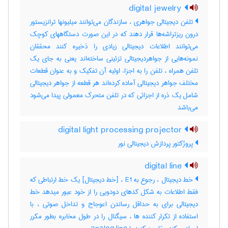
digital jewelry
تلفن دیجیتالی جواهری ، سازندگان می‌توانند میلیونها ترانزیستور
درون ریزتراشه‌ها قرار دهند که در این صورت دستگاههای کوچک
می‌توانند اطلاعات دیجیتالی زیادی را ذخیره کنند محققان
نمونه‌هایی از جواهردیجیتالی تزئینی ساخته‌اند یعنی به جای یک
تلفن همراه ، تلفن را به اجزاء اولیه آن تفکیک و به عنوان قطعات
مختلف جواهر دیجیتالی آماده کرده‌اند هر قطعه از جواهر دیجیتالی
شامل یک ذره از اجزائی که در تلفن متحرک معمولی پیدا می‌شود
می‌باشد
digital light processing projector
پروژکتور پردازش دیجیتالی نور
digital line
خط دیجیتال ، رجوع به E1 ، [خط دیجیتال] یک خط ارتباطی که
فقط اطلاعات به شکل کدهای دودویی را از خود عبور میدهد خط
دیجیتالی برای به حداقل رساندن اعوجاج و تداخل صوتی ، با
استفاده از تکرار کننده ها ، سیگنال را در طول مخابره بطور مکرر