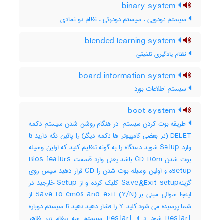
binary system
سیستم دودویی ، سیستم دودوئی ، نظام دو نمادی
blended learning system
نظام یادگیری تلفیقی
board information system
سیستم اطلاعات بورد
boot system
طریقه بوت کردن سیستم: در هنگام روشن شدن سیستم دکمه
DELET (در بعضی کامپیوتر ها دکمه دیگر) را پائین نگه دارید تا
وارد Setup شوید دستگاه را به گونه تنظیم کنید که اولین وسیله
بوت شدن CD-Rom باشد یعنی وارد قسمت Bios featurs
setupه و اولین وسیله بوت شدن را CD قرار دهید سپس روی
گزینهSave &Exit setup کلیک کرده و از Setup خارجید در
اینجا سوالی مبنی بر (Save to cmos and exit (Y/N از
شما پرسیده می شود کلید Y را فشار دهید دهید تا سیستم دوباره
Restart شود د از Restart سیستم سه پیغام زیر ظاهر