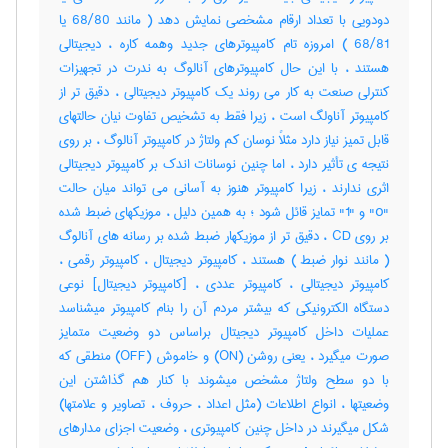
دودویی با تعداد ارقام مشخصی نمایش دهد ( مانند 68/80 یا
68/81 ) امروزه تام کامپیوترهای جدید وهمه کاره ، دیجیتالی
هستند ، با این حال کامپیوترهای آنالوگ به ندرت در تجهیزات
کنترلی صنعت به کار می روند یک کامپیوتر دیجیتالی ، دقیق تر از
کامپیوتر آناولگ است ، زیرا فقط به تشخیص تفاوت نیان حالتهای
قابل تمیز نیاز دارد مثلاً نوسان کم ولتاژ در کامپیوتر آنالوگ ، بر روی
نتیجه ی تأثیر دارد ، اما چنین نوسانات اندک بر کامپیوتر دیجیتالی
اثری ندارند ، زیرا کامپیوتر هنوز به آسانی می تواند میان حالت
"o" و "1" تمایز قائل شود ؛ به همین دلیل ، موزیکهای ضبط شده
بر روی CD ، دقیق تر از موزیکهار ضبط شده بر رسانه های آنالوگ
( مانند نوار ضبط ) هستند ، کامپیوتر دیجیتال ، کامپیوتر رقمی ،
کامپیوتر دیجیتالی ، کامپیوتر عددی ، [کامپیوتر دیجیتال] نوعی
دستگاه الکترونیکی که بیشتر مردم آن را بنام کامپیوتر میشناسد
عملیات داخل کامپیوتر دیجیتال براساس دو وضعیت متمایز
صورت میگیرد ، یعنی روشن (‎ON) و خاموش (‎OFF) منطقی که
با دو سطح ولتاژ مشخص میشوند با کنار هم گذاشتن این
وضعیتها ، انواع اطلاعات (مثل اعداد ، حروف ، تصاویر و علامتها)
شکل میگیرند در داخل چنین کامپیوتری ، وضعیت اجزای مدارهای