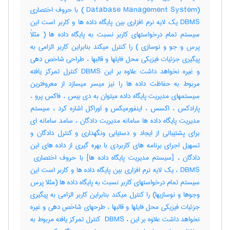
(Database Management System ) با حروف اختصاری
DBMS یک لایه نرم افزاری بین پایگاه داده ها و کاربر است این
سیستم تمام درخواستهای کاربر نسبت به پایگاه داده ها ( مثلاً
پرس و جو و نوسازی ) را کنترل میکند بنابراین کاربر الزامی به
پیگیری جزئیات فیزیکی محل فایلها و قالبها ، طراحی شاخص دهی
و غیره نخواهد داشت علاوه بر این DBMS کنترل تمرکز یافته
مربوط به حفاظت داده ها را نیز میسر میسازد از معروفترین
سیستمهای مدیریت پایگاه داده میتوان به دی بیس ، فاکس پرو ،
پارادکس ، اکسس ، اینفورمیکس و اوراکل اشاره کرد ، سیستم
مدیریت پایگاه داده ها سامانه مدیریت دادگان ، سامد سامانه ای
برای پشتیبانی از ایجاد و دستیابی ونگهداری و کنترل دادگان و
تسهیل اجرای برنامه های کاربردی با بهره گیری از داده های این
DBMS ، یک لایه نرم افزاری بین پایگاه داده ها و کاربر است این
سیستم تمام درخواستهای کاربر نسبت به پایگاه داده ها (مثلا پرس
وجوها و نوسازیها) را کنترل میکند بنابراین کاربر الزامی به پیگیری
جزئیات فیزیکی محل فایلها و قالبها ، طرحهای شاخص دهی و غیره
نخواهد داشت علاوه بر این ، ‎ DBMS کنترل تمرکز یافته مربوط به