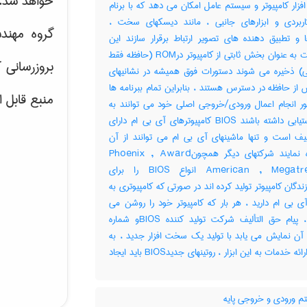
خواهد شد.
ار کامپیوتر و سیستم عامل امکان می دهد که با برنام
ربردی و ابزارهای جانبی ، مانند دیسکهای سخت ،
گروه مهند
ا و تطبیق دهنده های تصویر ارتباط برقرار سازند این
دستورات به عنوان بخش ثابتی از کامپیوتر درROM (حافظه فقط
بروزرسانی 
ی) ذخیره می شوند دستورات فوق همیشه در نشانیهای
ز حافظه در دسترس هستند ، بنابراین تمام ببرنامه ها
منبع قابل 
ور انجام اعمال ورودی/خروجی اصلی خود می توانند به
آنها دستیابی داشته باشند BIOS کامپیوترهای آی بی ام دارای
یف است و تنها ماشینهای آی بی ام می توانند از آن
استفاده نمایند شرکتهای دیگر همچونPhoenix , Award
وAmerican , Megatrends انواع BIOS را برای
ندگان کامپیوتر تولید کرده اند در صورتی که کامپیوتری به
آی بی ام دارید ، هر بار که کامپیوتر خود را روشن می
سازید ، پیام حق التألیف شرکت تولید کننده BIOSو شماره
آن نمایش می یابد با تولید یک سخت افزار جدید ، به
منظور ارائه خدمات به این ابزار ، روتینهای جدیدBIOS باید ایجاد
 ورودی و خروجی پایه