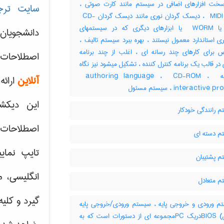
ت افزارهای اضافی در سیستم مانند کارت صوتی ،
سایت ترج
آداپتور ‎ MIDI ، دیسک گردان نوری مانند دیسک گردان ‎ CD-
ROM یا ‎ WORM یا ابزارهای دیگری که در سیستمهای
دانشجویان
ری استاندارد معمول نیستند ، بهره ببرد سیستم تالیف ،
برای کارهای چند رسانه ای ، اغلب از چند برنامه
اصطلاحات 
 در قالب یک برنامه کنترل کننده ، تشکیل میشود نیز نگاه
کنید به ‎ authoring language ، ‎ CD-ROM ، ‎
آنلاین
ارائه
interactiv ، سیستم مسئول
این دیکش
 رانندگی خودکار
اصطلاحات ک
 دسته ای
تایپ نمای
 پشتیبان
انگلیسی، م
 متعادل
گیرد و کلی
 ورودی و خروجی پایه ، سیستم ورودی/خروجی پایه
(بایوس) BIOSدریک PCمجموعه ای از دستورات است که به