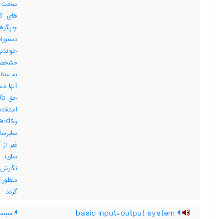
سخت افز
های کا
چاپگره
خواندن
مشخص ا
به منظ
حق تأل
سایرساز
غیر از 
نگارش 
گردد
basic input-output system
سیستم