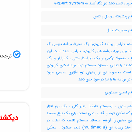
 تغییر دهد نیز نگاه کنید به ‎ expert system
 پیشرفته موبایل و تلفن
 مدیریت عامل
م طراحی برنامه کاربردی] یک محیط برنامه نویسی که
 برای تهیه برنامه های کاربردی طراحی شده است این
ترجمه 
، معمولا ترکیبی از یک ویراستار متنی ، کامپایلر و یک
دهنده را تداعی میسازد سیستم تهیه برنامه های کاربردی
ست مجموعه ای از روالهای نرم افزاری عمومی مورد
 در برنامه ها را نیز در خود جای دهد
 ایمنی مصنوعی
 مئول ، [سیستم تالیف] بطور کلی ، یک نرم افزار
 که امکان تهیه و قالب بندی اسناد برای یک نوع محیط
دیکشنر
تری خاص را فراهم میسازد سیستم تالیف که اغلب در
عناوین چند رسانه ای (‎multimedia) دیده میشود ، ممکن