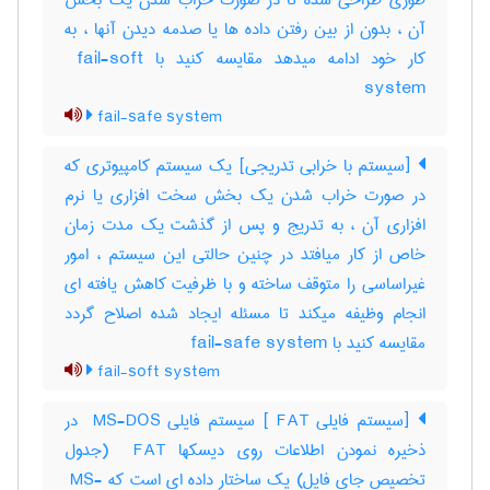
طوری طراحی شده تا در صورت خراب شدن یک بخش
آن ، بدون از بین رفتن داده ها یا صدمه دیدن آنها ، به
کار خود ادامه میدهد مقایسه کنید با ‎ fail-soft
system
fail-safe system
[سیستم با خرابی تدریجی] یک سیستم کامپیوتری که
در صورت خراب شدن یک بخش سخت افزاری یا نرم
افزاری آن ، به تدریج و پس از گذشت یک مدت زمان
خاص از کار میافتد در چنین حالتی این سیستم ، امور
غیراساسی را متوقف ساخته و با ظرفیت کاهش یافته ای
انجام وظیفه میکند تا مسئله ایجاد شده اصلاح گردد
مقایسه کنید با ‎ fail-safe system
fail-soft system
[سیستم فایلی ‎ FAT] سیستم فایلی ‎ MS-DOS در
ذخیره نمودن اطلاعات روی دیسکها ‎ FAT (جدول
تخصیص جای فایل) یک ساختار داده ای است که ‎ MS-