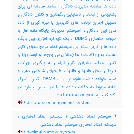
داده ها سامانه مدیریت دادگان ، سامد سامانه ای برای
پشتیبانی از ایجاد و دستیابی ونگهداری و کنترل دادگان و
تسهیل اجرای برنامه های کاربردی با بهره گیری از داده
های این دادگان ، [سیستم مدیریت پایگاه داده ها] با
حروف اختصاری ‎ DBMS ، یک لایه نرم افزاری بین پایگاه
داده ها و کاربر است این سیستم تمام درخواستهای کاربر
نسبت به پایگاه داده ها (مثلا پرس وجوها و نوسازیها) را
کنترل میکند بنابراین کاربر الزامی به پیگیری جزئیات
فیزیکی محل فایلها و قالبها ، طرحهای شاخص دهی و
غیره نخواهد داشت علاوه بر این ، ‎ DBMS کنترل تمرکز
یافته مربوط به حفاظت داده ها را نیز میسر میسازد نیز
نگاه کنید به ‎ database engine
database management system
سیستم اعداد دهدهی ؛ سیستم اعداد اعشاری ،
سیستم اعداد اعشاری سیستم اعداد دهدهی
decimal number system