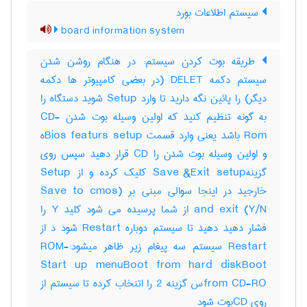
سیستم اطلاعات بورد
board information system
طریقه بوت کردن سیستم: در هنگام روشن شدن
سیستم دکمه DELET (در بعضی کامپیوتر ها دکمه
دیگر) را پائین نگه دارید تا وارد Setup شوید دستگاه را
به گونه تنظیم کنید که اولین وسیله بوت شدن CD-
Rom باشد یعنی وارد قسمت Bios featurs setupه
و اولین وسیله بوت شدن را CD قرار دهید سپس روی
گزینهSave &Exit setup کلیک کرده و از Setup
خارجید در اینجا سوالی مبنی بر (Save to cmos
and exit (Y/N از شما پرسیده می شود کلید Y را
فشار دهید دهید تا سیستم دوباره Restart شود د از
Restart سیستم سه پیغام زیر ظاهر میشود:-ROM
Start up menuBoot from hard diskBoot
from CD-ROس گزینه 2 را اتنخاب کرده تا سیستم از
روی CDبوت شود