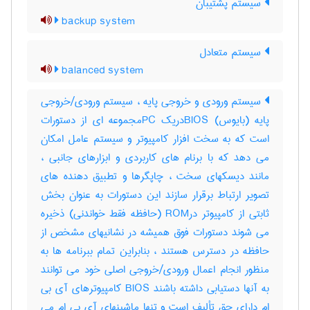
سیستم پشتیبان
backup system
سیستم متعادل
balanced system
سیستم ورودی و خروجی پایه ، سیستم ورودی/خروجی
پایه (بایوس) BIOSدریک PCمجموعه ای از دستورات
است که به سخت افزار کامپیوتر و سیستم عامل امکان
می دهد که با برنام های کاربردی و ابزارهای جانبی ،
مانند دیسکهای سخت ، چاپگرها و تطبیق دهنده های
تصویر ارتباط برقرار سازند این دستورات به عنوان بخش
ثابتی از کامپیوتر درROM (حافظه فقط خواندنی) ذخیره
می شوند دستورات فوق همیشه در نشانیهای مشخص از
حافظه در دسترس هستند ، بنابراین تمام ببرنامه ها به
منظور انجام اعمال ورودی/خروجی اصلی خود می توانند
به آنها دستیابی داشته باشند BIOS کامپیوترهای آی بی
ام دارای حق تألیف است و تنها ماشینهای آی بی ام می