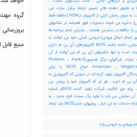
خواهد شد.
ربردی و ابزارهای جانبی ، مانند دیسکهای سخت ،
ا و تطبیق دهنده های تصویر ارتباط برقرار سازند این
گروه مهند
دستورات به عنوان بخش ثابتی از کامپیوتر درROM (حافظه فقط
ی) ذخیره می شوند دستورات فوق همیشه در نشانیهای
بروزرسانی 
ز حافظه در دسترس هستند ، بنابراین تمام ببرنامه ها
ور انجام اعمال ورودی/خروجی اصلی خود می توانند به
منبع قابل 
آنها دستیابی داشته باشند BIOS کامپیوترهای آی بی ام دارای
یف است و تنها ماشینهای آی بی ام می توانند از آن
استفاده نمایند شرکتهای دیگر همچونPhoenix , Award
وAmerican , Megatrends انواع BIOS را برای
ندگان کامپیوتر تولید کرده اند در صورتی که کامپیوتری به
آی بی ام دارید ، هر بار که کامپیوتر خود را روشن می
سازید ، پیام حق التألیف شرکت تولید کننده BIOSو شماره
آن نمایش می یابد با تولید یک سخت افزار جدید ، به
منظور ارائه خدمات به این ابزار ، روتینهای جدیدBIOS باید ایجاد
 ورودی و خروجی پایه