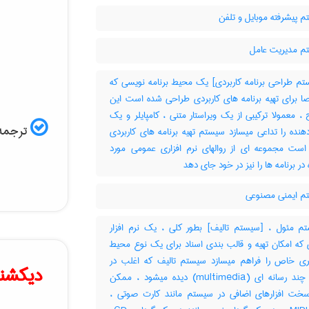
 پیشرفته موبایل و تلفن
 مدیریت عامل
م طراحی برنامه کاربردی] یک محیط برنامه نویسی که
 برای تهیه برنامه های کاربردی طراحی شده است این
، معمولا ترکیبی از یک ویراستار متنی ، کامپایلر و یک
ترجمه 
دهنده را تداعی میسازد سیستم تهیه برنامه های کاربردی
ست مجموعه ای از روالهای نرم افزاری عمومی مورد
 در برنامه ها را نیز در خود جای دهد
 ایمنی مصنوعی
 مئول ، [سیستم تالیف] بطور کلی ، یک نرم افزار
 که امکان تهیه و قالب بندی اسناد برای یک نوع محیط
تری خاص را فراهم میسازد سیستم تالیف که اغلب در
دیکشنر
عناوین چند رسانه ای (‎multimedia) دیده میشود ، ممکن
ت افزارهای اضافی در سیستم مانند کارت صوتی ،