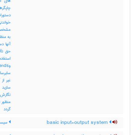
های کا
چاپگره
خواندن
مشخص ا
به منظ
حق تأل
سایرساز
غیر از 
نگارش 
گردد
basic input-output system
سیستم