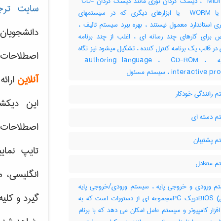
آداپتور ‎ MIDI ، دیسک گردان نوری مانند دیسک گردان ‎ CD-
سایت ترج
ROM یا ‎ WORM یا ابزارهای دیگری که در سیستمهای
ری استاندارد معمول نیستند ، بهره ببرد سیستم تالیف ،
دانشجویان
برای کارهای چند رسانه ای ، اغلب از چند برنامه
 در قالب یک برنامه کنترل کننده ، تشکیل میشود نیز نگاه
اصطلاحات 
کنید به ‎ authoring language ، ‎ CD-ROM ، ‎
interactiv ، سیستم مسئول
آنلاین
ارائه
 رانندگی خودکار
این دیکش
 دسته ای
اصطلاحات ک
 پشتیبان
تایپ نمای
 متعادل
انگلیسی، م
 ورودی و خروجی پایه ، سیستم ورودی/خروجی پایه
گیرد و کلی
(بایوس) BIOSدریک PCمجموعه ای از دستورات است که به
ار کامپیوتر و سیستم عامل امکان می دهد که با برنام