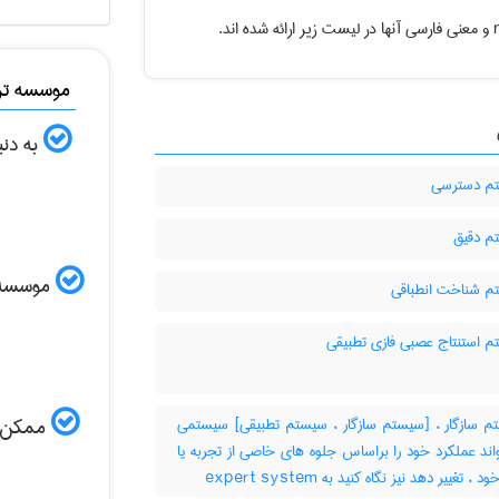
و معنی فارسی آنها در لیست زیر ارائه شده اند.
موسسه ترج
به دنب
م دسترسی
 دقیق
موسسه ال
 شناخت انطباقی
 استنتاج عصبی فازی تطبیقی
 سازگار ، [سیستم سازگار ، سیستم تطبیقی] سیستمی
ممکن اس
اند عملکرد خود را براساس جلوه های خاصی از تجربه یا
 تغییر دهد نیز نگاه کنید به ‎ expert system