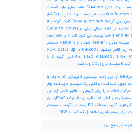
دارید تا وارد Setup شوید دستگاه را به گونه تنظیم کنید که
اولین وسیله بوت شدن CD-Rom باشد یعنی وارد قسمت
Bios featurs setupه و اولین وسیله بوت شدن را CD قرار
دهید سپس روی گزینهSave &Exit setup کلیک کرده و از
Setup خارجید در اینجا سوالی مبنی بر (Save to cmos
and exit (Y/N از شما پرسیده می شود کلید Y را فشار دهید
دهید تا سیستم دوباره Restart شود د از Restart سیستم
سه پیغام زیر ظاهر میشود:-ROM Start up menuBoot
from hard diskBoot from CD-ROس گزینه 2 را
ده تا سیستم از روی CDبوت شود
مختصرBBS آن می باشد سیستمی کامپیوتری که به یک یا
دم تجهیز شده است و نقش یک سیستم عبوردهنده پیام
 مرکزی اطلاعات را برای گروهی با علائق خاص ایفا می
ستمهای تابلو اعلان ات اغلب توسط عرضه کنندگان نرم
افزار و گروههای کاربری مختلف PC ایجاد می گردند ، سیستم
تن ، [سیستم تابلوی اعلانات] نگاه کنید به ‎ BBS
 نظارتی نوع بویه