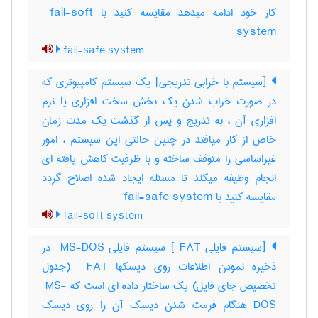
کار خود ادامه میدهد مقایسه کنید با ‎ fail-soft
system
fail-safe system
[سیستم با خرابی تدریجی] یک سیستم کامپیوتری که
در صورت خراب شدن یک بخش سخت افزاری یا نرم
افزاری آن ، به تدریج و پس از گذشت یک مدت زمان
خاص از کار میافتد در چنین حالتی این سیستم ، امور
غیراساسی را متوقف ساخته و با ظرفیت کاهش یافته ای
انجام وظیفه میکند تا مسئله ایجاد شده اصلاح گردد
مقایسه کنید با ‎ fail-safe system
fail-soft system
[سیستم فایلی ‎ FAT] سیستم فایلی ‎ MS-DOS در
ذخیره نمودن اطلاعات روی دیسکها ‎ FAT (جدول
تخصیص جای فایل) یک ساختار داده ای است که ‎ MS-
DOS هنگام فرمت شدن دیسک آن را روی دیسک