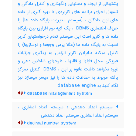
پشتیبانی از ایجاد و دستیابی ونگهداری و کنترل دادگان و
تسهیل اجرای برنامه های کاربردی با بهره گیری از داده
های این دادگان ، [سیستم مدیریت پایگاه داده ها] با
حروف اختصاری ‎ DBMS ، یک لایه نرم افزاری بین پایگاه
داده ها و کاربر است این سیستم تمام درخواستهای کاربر
نسبت به پایگاه داده ها (مثلا پرس وجوها و نوسازیها) را
کنترل میکند بنابراین کاربر الزامی به پیگیری جزئیات
فیزیکی محل فایلها و قالبها ، طرحهای شاخص دهی و
غیره نخواهد داشت علاوه بر این ، ‎ DBMS کنترل تمرکز
یافته مربوط به حفاظت داده ها را نیز میسر میسازد نیز
نگاه کنید به ‎ database engine
database management system
سیستم اعداد دهدهی ؛ سیستم اعداد اعشاری ،
سیستم اعداد اعشاری سیستم اعداد دهدهی
decimal number system