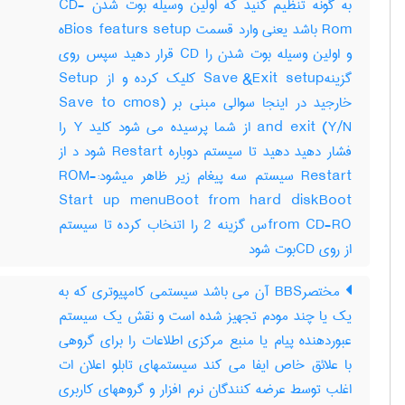
به گونه تنظیم کنید که اولین وسیله بوت شدن CD-
Rom باشد یعنی وارد قسمت Bios featurs setupه
و اولین وسیله بوت شدن را CD قرار دهید سپس روی
گزینهSave &Exit setup کلیک کرده و از Setup
خارجید در اینجا سوالی مبنی بر (Save to cmos
and exit (Y/N از شما پرسیده می شود کلید Y را
فشار دهید دهید تا سیستم دوباره Restart شود د از
Restart سیستم سه پیغام زیر ظاهر میشود:-ROM
Start up menuBoot from hard diskBoot
from CD-ROس گزینه 2 را اتنخاب کرده تا سیستم
از روی CDبوت شود
مختصرBBS آن می باشد سیستمی کامپیوتری که به
یک یا چند مودم تجهیز شده است و نقش یک سیستم
عبوردهنده پیام یا منبع مرکزی اطلاعات را برای گروهی
با علائق خاص ایفا می کند سیستمهای تابلو اعلان ات
اغلب توسط عرضه کنندگان نرم افزار و گروههای کاربری