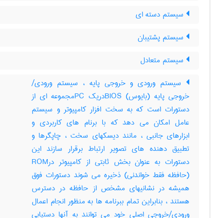
سیستم دسته ای
سیستم پشتیبان
سیستم متعادل
سیستم ورودی و خروجی پایه ، سیستم ورودی/
خروجی پایه (بایوس) BIOSدریک PCمجموعه ای از
دستورات است که به سخت افزار کامپیوتر و سیستم
عامل امکان می دهد که با برنام های کاربردی و
ابزارهای جانبی ، مانند دیسکهای سخت ، چاپگرها و
تطبیق دهنده های تصویر ارتباط برقرار سازند این
دستورات به عنوان بخش ثابتی از کامپیوتر درROM
(حافظه فقط خواندنی) ذخیره می شوند دستورات فوق
همیشه در نشانیهای مشخص از حافظه در دسترس
هستند ، بنابراین تمام ببرنامه ها به منظور انجام اعمال
ورودی/خروجی اصلی خود می توانند به آنها دستیابی