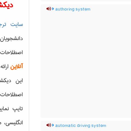
دیکش
authoring system
سایت ترج
دانشجویان
اصطلاحات 
آنلاین
ارائه
این دیکش
اصطلاحات ک
تایپ نمای
انگلیسی، م
automatic driving system