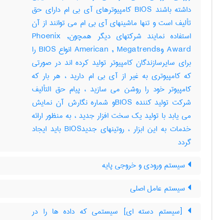
داشته باشند BIOS کامپیوترهای آی بی ام دارای حق
تألیف است و تنها ماشینهای آی بی ام می توانند از آن
استفاده نمایند شرکتهای دیگر همچونPhoenix ,
Award وAmerican , Megatrends انواع BIOS را
برای سایرسازندگان کامپیوتر تولید کرده اند در صورتی
که کامپیوتری به غیر از آی بی ام دارید ، هر بار که
کامپیوتر خود را روشن می سازید ، پیام حق التألیف
شرکت تولید کننده BIOSو شماره نگارش آن نمایش
می یابد با تولید یک سخت افزار جدید ، به منظور ارائه
خدمات به این ابزار ، روتینهای جدیدBIOS باید ایجاد
گردد
سیستم ورودی و خروجی پایه
سیستم عامل اصلی
[سیستم دسته ای] سیستمی که داده ها را در