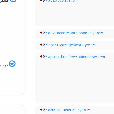
ممکن ا
adaptive system
advanced mobile phone system
Agent Management System
application development system
ترجمه
artificial immune system