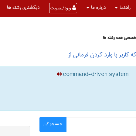
راهنما
درباره ما
دیکشنری رشته ها
ورود/عضویت
تخصصی همه رشته ها
اربر با وارد کردن فرمانی از
command-driven system
جستجو کن