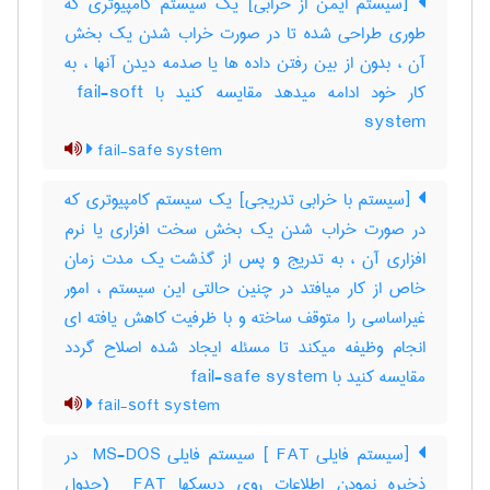
[سیستم ایمن از خرابی] یک سیستم کامپیوتری که
طوری طراحی شده تا در صورت خراب شدن یک بخش
آن ، بدون از بین رفتن داده ها یا صدمه دیدن آنها ، به
کار خود ادامه میدهد مقایسه کنید با ‎ fail-soft
system
fail-safe system
[سیستم با خرابی تدریجی] یک سیستم کامپیوتری که
در صورت خراب شدن یک بخش سخت افزاری یا نرم
افزاری آن ، به تدریج و پس از گذشت یک مدت زمان
خاص از کار میافتد در چنین حالتی این سیستم ، امور
غیراساسی را متوقف ساخته و با ظرفیت کاهش یافته ای
انجام وظیفه میکند تا مسئله ایجاد شده اصلاح گردد
مقایسه کنید با ‎ fail-safe system
fail-soft system
[سیستم فایلی ‎ FAT] سیستم فایلی ‎ MS-DOS در
ذخیره نمودن اطلاعات روی دیسکها ‎ FAT (جدول