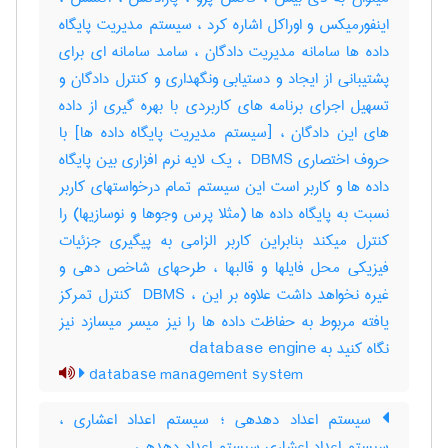
اینفورمیکس و اوراکل اشاره کرد ، سیستم مدیریت پایگاه
داده ها سامانه مدیریت دادگان ، سامد سامانه ای برای
پشتیبانی از ایجاد و دستیابی ونگهداری و کنترل دادگان و
تسهیل اجرای برنامه های کاربردی با بهره گیری از داده
های این دادگان ، [سیستم مدیریت پایگاه داده ها] با
حروف اختصاری ‎ DBMS ، یک لایه نرم افزاری بین پایگاه
داده ها و کاربر است این سیستم تمام درخواستهای کاربر
نسبت به پایگاه داده ها (مثلا پرس وجوها و نوسازیها) را
کنترل میکند بنابراین کاربر الزامی به پیگیری جزئیات
فیزیکی محل فایلها و قالبها ، طرحهای شاخص دهی و
غیره نخواهد داشت علاوه بر این ، ‎ DBMS کنترل تمرکز
یافته مربوط به حفاظت داده ها را نیز میسر میسازد نیز
نگاه کنید به ‎ database engine
database management system
سیستم اعداد دهدهی ؛ سیستم اعداد اعشاری ،
سیستم اعداد اعشاری سیستم اعداد دهدهی