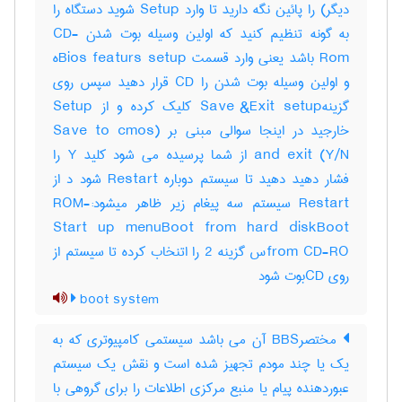
دیگر) را پائین نگه دارید تا وارد Setup شوید دستگاه را
به گونه تنظیم کنید که اولین وسیله بوت شدن CD-
Rom باشد یعنی وارد قسمت Bios featurs setupه
و اولین وسیله بوت شدن را CD قرار دهید سپس روی
گزینهSave &Exit setup کلیک کرده و از Setup
خارجید در اینجا سوالی مبنی بر (Save to cmos
and exit (Y/N از شما پرسیده می شود کلید Y را
فشار دهید دهید تا سیستم دوباره Restart شود د از
Restart سیستم سه پیغام زیر ظاهر میشود:-ROM
Start up menuBoot from hard diskBoot
from CD-ROس گزینه 2 را اتنخاب کرده تا سیستم از
روی CDبوت شود
boot system
مختصرBBS آن می باشد سیستمی کامپیوتری که به
یک یا چند مودم تجهیز شده است و نقش یک سیستم
عبوردهنده پیام یا منبع مرکزی اطلاعات را برای گروهی با