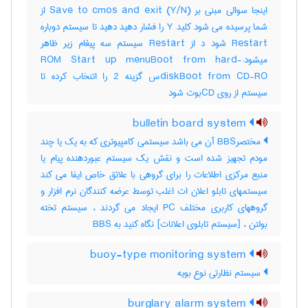
اینجا سوالی مبنی بر (Save to cmos and exit (Y/N از
شما پرسیده می شود کلید Y را فشار دهید دهید تا سیستم دوباره
Restart شود د از Restart سیستم سه پیغام زیر ظاهر
میشود:-ROM Start up menuBoot from hard
diskBoot from CD-ROس گزینه 2 را اتنخاب کرده تا
سیستم از روی CDبوت شود
bulletin board system
مختصرBBS آن می باشد سیستمی کامپیوتری که به یک یا چند
مودم تجهیز شده است و نقش یک سیستم عبوردهنده پیام یا
منبع مرکزی اطلاعات را برای گروهی با علائق خاص ایفا می کند
سیستمهای تابلو اعلان ات اغلب توسط عرضه کنندگان نرم افزار و
گروههای کاربری مختلف PC ایجاد می گردند ، سیستم تخته
بولتن ، [سیستم تابلوی اعلانات] نگاه کنید به ‎ BBS
buoy-type monitoring system
سیستم نظارتی نوع بویه
burglary alarm system