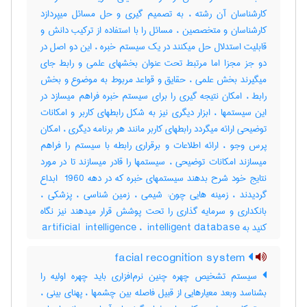
کارشناسان آن رشته ، به تصمیم گیری و حل مسائل میپردازد
کارشناسان و متخصصین ، مسائل را با استفاده از ترکیب دانش و
قابلیت استدلال حل میکنند در یک سیستم خبره ، این دو اصل در
دو جز مجزا اما مرتبط تحت عنوان بخشهای علمی و رابط جای
میگیرند بخش علمی ، حقایق و قواعد مربوط به موضوع و بخش
رابط ، امکان نتیجه گیری را برای سیستم خبره فراهم میسازد در
این سیستمها ، ابزار دیگری نیز به شکل رابطهای کاربر و امکانات
توضیحی ارائه میگردد رابطهای کاربر مانند هر برنامه دیگری ، امکان
پرس وجو ، ارائه اطلاعات و برقراری رابطه با سیستم را فراهم
میسازند امکانات توضیحی ، سیستمها را قادر میسازند تا در مورد
نتایج خود شرح بدهند سیستمهای خبره که در دهه ‎ 1960 ابداع
گردیدند ، زمینه هایی چون: شیمی ، زمین شناسی ، پزشکی ،
بانکداری و سرمایه گذاری را تحت پوشش قرار میدهند نیز نگاه
کنید به ‎artificial ‎ intelligence ، ‎ intelligent database
facial recognition system
سیستم تشخیص چهره چنین نرم‌افزاری باید چهره اولیه را
بشناسد وبعد معیارهایی از قبیل فاصله بین چشمها ، پهنای بینی ،