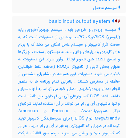
سیستم متعادل
basic input output system
سیستم ورودی و خروجی پایه ، سیستم ورودی/خروجی پایه
(بایوس) BIOSدریک PCمجموعه ای از دستورات است که به
سخت افزار کامپیوتر و سیستم عامل امکان می دهد که با برنام
های کاربردی و ابزارهای جانبی ، مانند دیسکهای سخت ، چاپگرها
و تطبیق دهنده های تصویر ارتباط برقرار سازند این دستورات به
عنوان بخش ثابتی از کامپیوتر درROM (حافظه فقط خواندنی)
ذخیره می شوند دستورات فوق همیشه در نشانیهای مشخص از
حافظه در دسترس هستند ، بنابراین تمام ببرنامه ها به منظور
انجام اعمال ورودی/خروجی اصلی خود می توانند به آنها دستیابی
داشته باشند BIOS کامپیوترهای آی بی ام دارای حق تألیف است
و تنها ماشینهای آی بی ام می توانند از آن استفاده نمایند شرکتهای
دیگر همچونPhoenix , Award وAmerican ,
Megatrends انواع BIOS را برای سایرسازندگان کامپیوتر تولید
کرده اند در صورتی که کامپیوتری به غیر از آی بی ام دارید ، هر بار
که کامپیوتر خود را روشن می سازید ، پیام حق التألیف شرکت