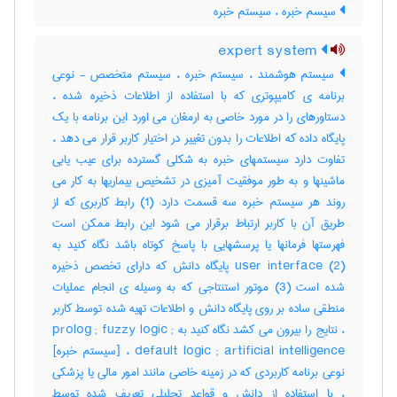
سیسم خبره ، سیستم خبره
expert system
سیستم هوشمند ، سیستم خبره ، سیستم متخصص - نوعی
برنامه ی کامیپوتری که با استفاده از اطلاعات ذخیره شده ،
دستاورهای را در مورد خاصی به ارمغان می اورد این برنامه با یک
پایگاه داده که اطلاعات را بدون تغییر در اختیار کاربر قرار می دهد ،
تفاوت دارد سیستمهای خبره به شکلی گسترده برای عیب یابی
ماشینها و به طور موفقیت آمیزی در تشخیص بیماریها به کار می
روند هر سیستم خبره سه قسمت دارد: (1) رابط کاربری که از
طریق آن با کاربر ارتباط برقرار می شود این رابط ممکن است
فهرستها فرمانها یا پرسشهایی با پاسخ کوتاه باشد نگاه کنید به
user interface (2) پایگاه دانش که دارای تخصص ذخیره
شده است (3) موتور استنتاجی که به وسیله ی انجام عملیات
منطقی ساده بر روی پایگاه دانش و اطلاعات تهیه شده توسط کاربر
، نتایج را بیرون می کشد نگاه کنید به prolog ; fuzzy logic ;
default logic ; artificial intelligence ، [سیستم خبره]
نوعی برنامه کاربردی که در زمینه خاصی مانند امور مالی یا پزشکی
، با استفاده از دانش و قواعد تحلیلی تعریف شده توسط