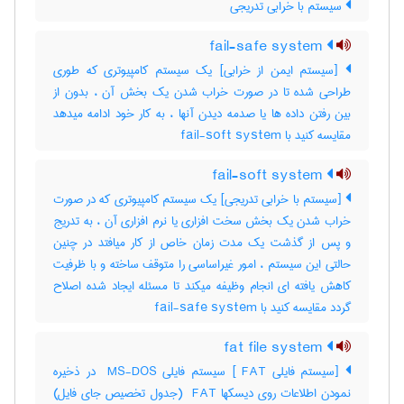
سیستم با خرابی تدریجی
fail-safe system
[سیستم ایمن از خرابی] یک سیستم کامپیوتری که طوری
طراحی شده تا در صورت خراب شدن یک بخش آن ، بدون از
بین رفتن داده ها یا صدمه دیدن آنها ، به کار خود ادامه میدهد
مقایسه کنید با ‎ fail-soft system
fail-soft system
[سیستم با خرابی تدریجی] یک سیستم کامپیوتری که در صورت
خراب شدن یک بخش سخت افزاری یا نرم افزاری آن ، به تدریج
و پس از گذشت یک مدت زمان خاص از کار میافتد در چنین
حالتی این سیستم ، امور غیراساسی را متوقف ساخته و با ظرفیت
کاهش یافته ای انجام وظیفه میکند تا مسئله ایجاد شده اصلاح
گردد مقایسه کنید با ‎ fail-safe system
fat file system
[سیستم فایلی ‎ FAT] سیستم فایلی ‎ MS-DOS در ذخیره
نمودن اطلاعات روی دیسکها ‎ FAT (جدول تخصیص جای فایل)