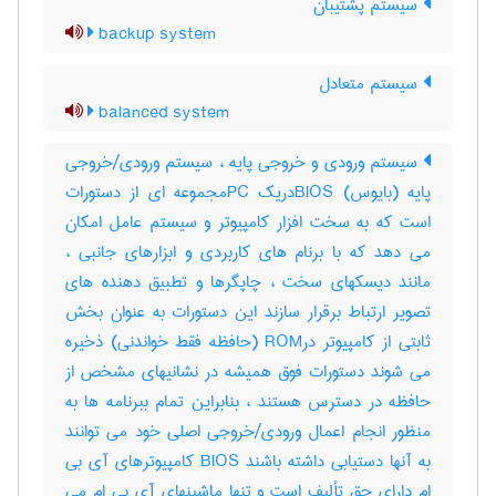
سیستم پشتیبان
backup system
سیستم متعادل
balanced system
سیستم ورودی و خروجی پایه ، سیستم ورودی/خروجی
پایه (بایوس) BIOSدریک PCمجموعه ای از دستورات
است که به سخت افزار کامپیوتر و سیستم عامل امکان
می دهد که با برنام های کاربردی و ابزارهای جانبی ،
مانند دیسکهای سخت ، چاپگرها و تطبیق دهنده های
تصویر ارتباط برقرار سازند این دستورات به عنوان بخش
ثابتی از کامپیوتر درROM (حافظه فقط خواندنی) ذخیره
می شوند دستورات فوق همیشه در نشانیهای مشخص از
حافظه در دسترس هستند ، بنابراین تمام ببرنامه ها به
منظور انجام اعمال ورودی/خروجی اصلی خود می توانند
به آنها دستیابی داشته باشند BIOS کامپیوترهای آی بی
ام دارای حق تألیف است و تنها ماشینهای آی بی ام می