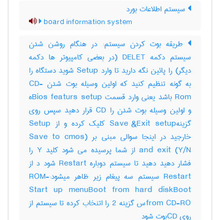
سیستم اطلاعات بورد
board information system
طریقه بوت کردن سیستم: در هنگام روشن شدن
سیستم دکمه DELET (در بعضی کامپیوتر ها دکمه
دیگر) را پائین نگه دارید تا وارد Setup شوید دستگاه را
به گونه تنظیم کنید که اولین وسیله بوت شدن CD-
Rom باشد یعنی وارد قسمت Bios featurs setupه
و اولین وسیله بوت شدن را CD قرار دهید سپس روی
گزینهSave &Exit setup کلیک کرده و از Setup
خارجید در اینجا سوالی مبنی بر (Save to cmos
and exit (Y/N از شما پرسیده می شود کلید Y را
فشار دهید دهید تا سیستم دوباره Restart شود د از
Restart سیستم سه پیغام زیر ظاهر میشود:-ROM
Start up menuBoot from hard diskBoot
from CD-ROس گزینه 2 را اتنخاب کرده تا سیستم از
روی CDبوت شود