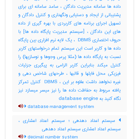
داده ها سامانه مدیریت دادگان ، سامد سامانه ای برای
پشتیبانی از ایجاد و دستیابی ونگهداری و کنترل دادگان و
تسهیل اجرای برنامه های کاربردی با بهره گیری از داده
های این دادگان ، [سیستم مدیریت پایگاه داده ها] با
حروف اختصاری ‎ DBMS ، یک لایه نرم افزاری بین پایگاه
داده ها و کاربر است این سیستم تمام درخواستهای کاربر
نسبت به پایگاه داده ها (مثلا پرس وجوها و نوسازیها) را
کنترل میکند بنابراین کاربر الزامی به پیگیری جزئیات
فیزیکی محل فایلها و قالبها ، طرحهای شاخص دهی و
غیره نخواهد داشت علاوه بر این ، ‎ DBMS کنترل تمرکز
یافته مربوط به حفاظت داده ها را نیز میسر میسازد نیز
نگاه کنید به ‎ database engine
database management system
سیستم اعداد دهدهی ؛ سیستم اعداد اعشاری ،
سیستم اعداد اعشاری سیستم اعداد دهدهی
decimal number system