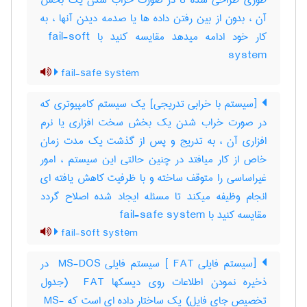
طوری طراحی شده تا در صورت خراب شدن یک بخش
آن ، بدون از بین رفتن داده ها یا صدمه دیدن آنها ، به
کار خود ادامه میدهد مقایسه کنید با ‎ fail-soft
system
fail-safe system
[سیستم با خرابی تدریجی] یک سیستم کامپیوتری که
در صورت خراب شدن یک بخش سخت افزاری یا نرم
افزاری آن ، به تدریج و پس از گذشت یک مدت زمان
خاص از کار میافتد در چنین حالتی این سیستم ، امور
غیراساسی را متوقف ساخته و با ظرفیت کاهش یافته ای
انجام وظیفه میکند تا مسئله ایجاد شده اصلاح گردد
مقایسه کنید با ‎ fail-safe system
fail-soft system
[سیستم فایلی ‎ FAT] سیستم فایلی ‎ MS-DOS در
ذخیره نمودن اطلاعات روی دیسکها ‎ FAT (جدول
تخصیص جای فایل) یک ساختار داده ای است که ‎ MS-