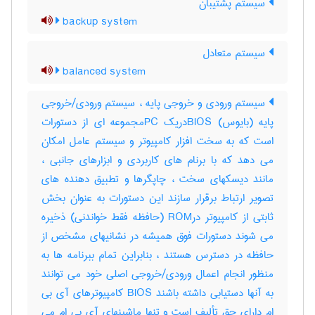
سیستم پشتیبان
backup system
سیستم متعادل
balanced system
سیستم ورودی و خروجی پایه ، سیستم ورودی/خروجی
پایه (بایوس) BIOSدریک PCمجموعه ای از دستورات
است که به سخت افزار کامپیوتر و سیستم عامل امکان
می دهد که با برنام های کاربردی و ابزارهای جانبی ،
مانند دیسکهای سخت ، چاپگرها و تطبیق دهنده های
تصویر ارتباط برقرار سازند این دستورات به عنوان بخش
ثابتی از کامپیوتر درROM (حافظه فقط خواندنی) ذخیره
می شوند دستورات فوق همیشه در نشانیهای مشخص از
حافظه در دسترس هستند ، بنابراین تمام ببرنامه ها به
منظور انجام اعمال ورودی/خروجی اصلی خود می توانند
به آنها دستیابی داشته باشند BIOS کامپیوترهای آی بی
ام دارای حق تألیف است و تنها ماشینهای آی بی ام می