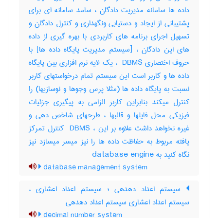
داده ها سامانه مدیریت دادگان ، سامد سامانه ای برای
پشتیبانی از ایجاد و دستیابی ونگهداری و کنترل دادگان و
تسهیل اجرای برنامه های کاربردی با بهره گیری از داده
های این دادگان ، [سیستم مدیریت پایگاه داده ها] با
حروف اختصاری ‎ DBMS ، یک لایه نرم افزاری بین پایگاه
داده ها و کاربر است این سیستم تمام درخواستهای کاربر
نسبت به پایگاه داده ها (مثلا پرس وجوها و نوسازیها) را
کنترل میکند بنابراین کاربر الزامی به پیگیری جزئیات
فیزیکی محل فایلها و قالبها ، طرحهای شاخص دهی و
غیره نخواهد داشت علاوه بر این ، ‎ DBMS کنترل تمرکز
یافته مربوط به حفاظت داده ها را نیز میسر میسازد نیز
نگاه کنید به ‎ database engine
database management system
سیستم اعداد دهدهی ؛ سیستم اعداد اعشاری ،
سیستم اعداد اعشاری سیستم اعداد دهدهی
decimal number system