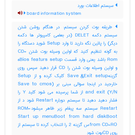
سیستم اطلاعات بورد
board information system
طریقه بوت کردن سیستم: در هنگام روشن شدن
سیستم دکمه DELET (در بعضی کامپیوتر ها دکمه
دیگر) را پائین نگه دارید تا وارد Setup شوید دستگاه را
به گونه تنظیم کنید که اولین وسیله بوت شدن CD-
Rom باشد یعنی وارد قسمت Bios featurs setupه
و اولین وسیله بوت شدن را CD قرار دهید سپس روی
گزینهSave &Exit setup کلیک کرده و از Setup
خارجید در اینجا سوالی مبنی بر (Save to cmos
and exit (Y/N از شما پرسیده می شود کلید Y را
فشار دهید دهید تا سیستم دوباره Restart شود د از
Restart سیستم سه پیغام زیر ظاهر میشود:-ROM
Start up menuBoot from hard diskBoot
from CD-ROس گزینه 2 را اتنخاب کرده تا سیستم از
روی CDبوت شود