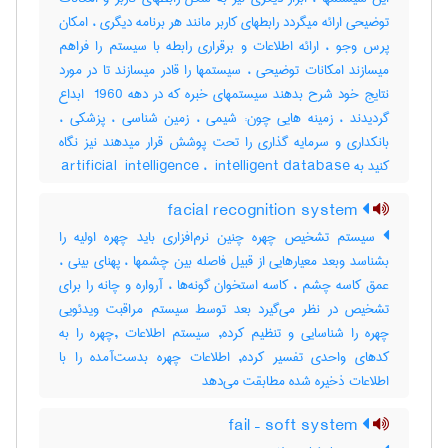
توضیحی ارائه میگردد رابطهای کاربر مانند هر برنامه دیگری ، امکان
پرس وجو ، ارائه اطلاعات و برقراری رابطه با سیستم را فراهم
میسازند امکانات توضیحی ، سیستمها را قادر میسازند تا در مورد
نتایج خود شرح بدهند سیستمهای خبره که در دهه ‎ 1960 ابداع
گردیدند ، زمینه هایی چون: شیمی ، زمین شناسی ، پزشکی ،
بانکداری و سرمایه گذاری را تحت پوشش قرار میدهند نیز نگاه
کنید به ‎artificial ‎ intelligence ، ‎ intelligent database
facial recognition system
سیستم تشخیص چهره چنین نرم‌افزاری باید چهره اولیه را
بشناسد وبعد معیارهایی از قبیل فاصله بین چشمها ، پهنای بینی ،
عمق کاسه چشم ، کاسه استخوان گونه‌ها ، آرواره و چانه را برای
تشخیص در نظر می‌گیرد بعد توسط سیستم مراقبت ویدئویی
چهره را شناسایی و تنظیم کرده, سیستم اطلاعات ,چهره را به
کدهای واحدی تفسیر کرده, اطلاعات چهره بدست‌آمده را با
اطلاعات ذخیره شده مطابقت می‌دهد
fail – soft system