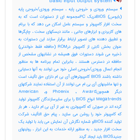
basic input output system
سیستم ورودی و خروجی پایه ، سیستم ورودی/خروجی پایه
(بایوس) BIOSدریک PCمجموعه ای از دستورات است که به
سخت افزار کامپیوتر و سیستم عامل امکان می دهد که با برنام
های کاربردی و ابزارهای جانبی ، مانند دیسکهای سخت ، چاپگرها
و تطبیق دهنده های تصویر ارتباط برقرار سازند این دستورات به
عنوان بخش ثابتی از کامپیوتر درROM (حافظه فقط خواندنی)
ذخیره می شوند دستورات فوق همیشه در نشانیهای مشخص از
حافظه در دسترس هستند ، بنابراین تمام ببرنامه ها به منظور
انجام اعمال ورودی/خروجی اصلی خود می توانند به آنها دستیابی
داشته باشند BIOS کامپیوترهای آی بی ام دارای حق تألیف است
و تنها ماشینهای آی بی ام می توانند از آن استفاده نمایند شرکتهای
دیگر همچونPhoenix , Award وAmerican ,
Megatrends انواع BIOS را برای سایرسازندگان کامپیوتر تولید
کرده اند در صورتی که کامپیوتری به غیر از آی بی ام دارید ، هر بار
که کامپیوتر خود را روشن می سازید ، پیام حق التألیف شرکت
تولید کننده BIOSو شماره نگارش آن نمایش می یابد با تولید یک
سخت افزار جدید ، به منظور ارائه خدمات به این ابزار ، روتینهای
جدیدBIOS باید ایجاد گردد