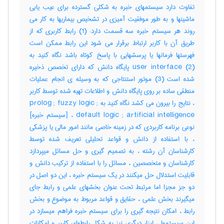
تفاوت دارد سیستمهای خبره به شکلی گسترده برای عیب یابی
ماشینها و به طور موفقیت آمیزی در تشخیص بیماریها به کار می
روند هر سیستم خبره سه قسمت دارد: (1) رابط کاربری که از
طریق آن با کاربر ارتباط برقرار می شود این رابط ممکن است
فهرستها فرمانها یا پرسشهایی با پاسخ کوتاه باشد نگاه کنید به
user interface (2) پایگاه دانش که دارای تخصص ذخیره
شده است (3) موتور استنتاجی که به وسیله ی انجام عملیات
منطقی ساده بر روی پایگاه دانش و اطلاعات تهیه شده توسط کاربر
، نتایج را بیرون می کشد نگاه کنید به prolog ; fuzzy logic ;
default logic ; artificial intelligence ، [سیستم خبره]
نوعی برنامه کاربردی که در زمینه خاصی مانند امور مالی یا پزشکی
، با استفاده از دانش و قواعد تحلیلی تعریف شده توسط
کارشناسان آن رشته ، به تصمیم گیری و حل مسائل میپردازد
کارشناسان و متخصصین ، مسائل را با استفاده از ترکیب دانش و
قابلیت استدلال حل میکنند در یک سیستم خبره ، این دو اصل در
دو جز مجزا اما مرتبط تحت عنوان بخشهای علمی و رابط جای
میگیرند بخش علمی ، حقایق و قواعد مربوط به موضوع و بخش
رابط ، امکان نتیجه گیری را برای سیستم خبره فراهم میسازد در
این سیستمها ، ابزار دیگری نیز به شکل رابطهای کاربر و امکانات