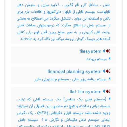
عامل ، ساختار کلی نام گذاری ، ذخیره سازی و سازمان دهی
فایلهاست سیستم فایلی از فایلها ، دایرکتوریها و اطلاعات لازم برای
یافتن و استفاده این موارد ، تشکیل میگردد این اصطلاح به بخشی
از سیستم عامل نیز اطلاق میگردد که درخواستهای عملیات فایلی
برنامه های کاربردی را به امور سطح پایین قابل فهم برای کنترل
کننده های دیسک گردان ترجمه میکند نیز نگاه کنید به ‎ driver
filesystem
سیستم پرونده
financial planning system
سیستم برنامه ریزی مالی ، سیستم برنامه‌ریزی مالی
flat file system
[سیستم فایلی یک سطحی] یک سیستم فایلی که ترتیب
سلسله مراتبی نداشته و هیچ نام مشابهی بین فایلهای آن نمیتواند
وجود داشته باشد سیستم فایلی مکینتاش (‎MFS) ، یک نگارش
MS-DOS از این سیستم فایلی استفاده میکرده اند مقایسه کنید