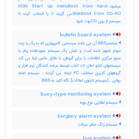
میشود:-ROM Start up menuBoot from hard
diskBoot from CD-ROس گزینه 2 را اتنخاب کرده تا
سیستم از روی CDبوت شود
bulletin board system
مختصرBBS آن می باشد سیستمی کامپیوتری که به یک یا چند
مودم تجهیز شده است و نقش یک سیستم عبوردهنده پیام یا
منبع مرکزی اطلاعات را برای گروهی با علائق خاص ایفا می کند
سیستمهای تابلو اعلان ات اغلب توسط عرضه کنندگان نرم افزار و
گروههای کاربری مختلف PC ایجاد می گردند ، سیستم تخته
بولتن ، [سیستم تابلوی اعلانات] نگاه کنید به ‎ BBS
buoy-type monitoring system
سیستم نظارتی نوع بویه
burglary alarm system
سیستم زنگ خطر سرقت
bus system