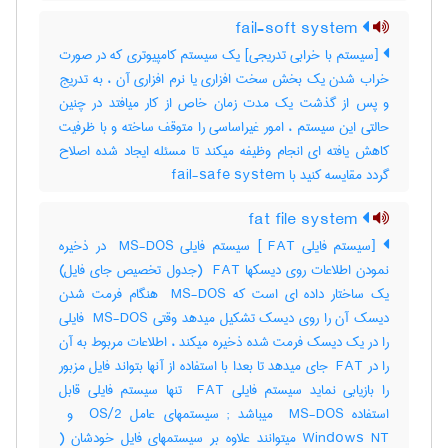
fail-soft system
[سیستم با خرابی تدریجی] یک سیستم کامپیوتری که در صورت
خراب شدن یک بخش سخت افزاری یا نرم افزاری آن ، به تدریج
و پس از گذشت یک مدت زمان خاص از کار میافتد در چنین
حالتی این سیستم ، امور غیراساسی را متوقف ساخته و با ظرفیت
کاهش یافته ای انجام وظیفه میکند تا مسئله ایجاد شده اصلاح
گردد مقایسه کنید با ‎ fail-safe system
fat file system
[سیستم فایلی ‎ FAT] سیستم فایلی ‎ MS-DOS در ذخیره
نمودن اطلاعات روی دیسکها ‎ FAT (جدول تخصیص جای فایل)
یک ساختار داده ای است که ‎ MS-DOS هنگام فرمت شدن
دیسک آن را روی دیسک تشکیل میدهد وقتی ‎ MS-DOS فایلی
را در یک دیسک فرمت شده ذخیره میکند ، اطلاعات مربوط به آن
را در ‎ FAT جای میدهد تا بعدا با استفاده از آنها بتواند فایل مزبور
را بازیابی نماید سیستم فایلی ‎ FAT تنها سیستم فایلی قابل