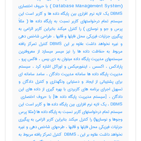
(Database Management System ) با حروف اختصاری
DBMS یک لایه نرم افزاری بین پایگاه داده ها و کاربر است این
سیستم تمام درخواستهای کاربر نسبت به پایگاه داده ها ( مثلاً
پرس و جو و نوسازی ) را کنترل میکند بنابراین کاربر الزامی به
پیگیری جزئیات فیزیکی محل فایلها و قالبها ، طراحی شاخص دهی
و غیره نخواهد داشت علاوه بر این DBMS کنترل تمرکز یافته
مربوط به حفاظت داده ها را نیز میسر میسازد از معروفترین
سیستمهای مدیریت پایگاه داده میتوان به دی بیس ، فاکس پرو ،
پارادکس ، اکسس ، اینفورمیکس و اوراکل اشاره کرد ، سیستم
مدیریت پایگاه داده ها سامانه مدیریت دادگان ، سامد سامانه ای
برای پشتیبانی از ایجاد و دستیابی ونگهداری و کنترل دادگان و
تسهیل اجرای برنامه های کاربردی با بهره گیری از داده های این
DBMS ، یک لایه نرم افزاری بین پایگاه داده ها و کاربر است این
سیستم تمام درخواستهای کاربر نسبت به پایگاه داده ها (مثلا پرس
وجوها و نوسازیها) را کنترل میکند بنابراین کاربر الزامی به پیگیری
جزئیات فیزیکی محل فایلها و قالبها ، طرحهای شاخص دهی و غیره
نخواهد داشت علاوه بر این ، ‎ DBMS کنترل تمرکز یافته مربوط به