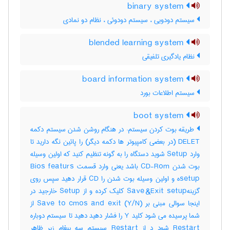
binary system
سیستم دودویی ، سیستم دودوئی ، نظام دو نمادی
blended learning system
نظام یادگیری تلفیقی
board information system
سیستم اطلاعات بورد
boot system
طریقه بوت کردن سیستم: در هنگام روشن شدن سیستم دکمه
DELET (در بعضی کامپیوتر ها دکمه دیگر) را پائین نگه دارید تا
وارد Setup شوید دستگاه را به گونه تنظیم کنید که اولین وسیله
بوت شدن CD-Rom باشد یعنی وارد قسمت Bios featurs
setupه و اولین وسیله بوت شدن را CD قرار دهید سپس روی
گزینهSave &Exit setup کلیک کرده و از Setup خارجید در
اینجا سوالی مبنی بر (Save to cmos and exit (Y/N از
شما پرسیده می شود کلید Y را فشار دهید دهید تا سیستم دوباره
Restart شود د از Restart سیستم سه پیغام زیر ظاهر