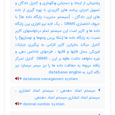
پشتیبانی از ایجاد و دستیابی ونگهداری و کنترل دادگان و
تسهیل اجرای برنامه های کاربردی با بهره گیری از داده
های این دادگان ، [سیستم مدیریت پایگاه داده ها] با
حروف اختصاری ‎ DBMS ، یک لایه نرم افزاری بین پایگاه
داده ها و کاربر است این سیستم تمام درخواستهای کاربر
نسبت به پایگاه داده ها (مثلا پرس وجوها و نوسازیها) را
کنترل میکند بنابراین کاربر الزامی به پیگیری جزئیات
فیزیکی محل فایلها و قالبها ، طرحهای شاخص دهی و
غیره نخواهد داشت علاوه بر این ، ‎ DBMS کنترل تمرکز
یافته مربوط به حفاظت داده ها را نیز میسر میسازد نیز
نگاه کنید به ‎ database engine
database management system
سیستم اعداد دهدهی ؛ سیستم اعداد اعشاری ،
سیستم اعداد اعشاری سیستم اعداد دهدهی
decimal number system