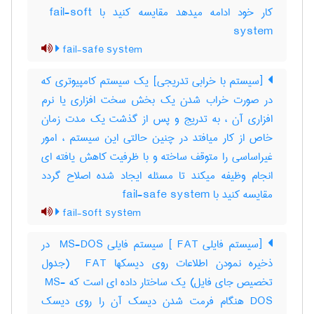
کار خود ادامه میدهد مقایسه کنید با ‎ fail-soft
system
fail-safe system
[سیستم با خرابی تدریجی] یک سیستم کامپیوتری که
در صورت خراب شدن یک بخش سخت افزاری یا نرم
افزاری آن ، به تدریج و پس از گذشت یک مدت زمان
خاص از کار میافتد در چنین حالتی این سیستم ، امور
غیراساسی را متوقف ساخته و با ظرفیت کاهش یافته ای
انجام وظیفه میکند تا مسئله ایجاد شده اصلاح گردد
مقایسه کنید با ‎ fail-safe system
fail-soft system
[سیستم فایلی ‎ FAT] سیستم فایلی ‎ MS-DOS در
ذخیره نمودن اطلاعات روی دیسکها ‎ FAT (جدول
تخصیص جای فایل) یک ساختار داده ای است که ‎ MS-
DOS هنگام فرمت شدن دیسک آن را روی دیسک