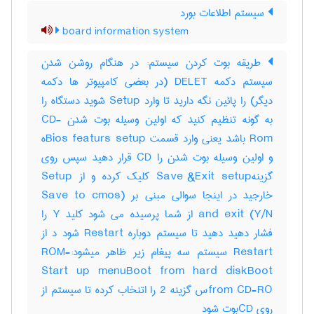
سیستم اطلاعات بورد
board information system
طریقه بوت کردن سیستم: در هنگام روشن شدن
سیستم دکمه DELET (در بعضی کامپیوتر ها دکمه
دیگر) را پائین نگه دارید تا وارد Setup شوید دستگاه را
به گونه تنظیم کنید که اولین وسیله بوت شدن CD-
Rom باشد یعنی وارد قسمت Bios featurs setupه
و اولین وسیله بوت شدن را CD قرار دهید سپس روی
گزینهSave &Exit setup کلیک کرده و از Setup
خارجید در اینجا سوالی مبنی بر (Save to cmos
and exit (Y/N از شما پرسیده می شود کلید Y را
فشار دهید دهید تا سیستم دوباره Restart شود د از
Restart سیستم سه پیغام زیر ظاهر میشود:-ROM
Start up menuBoot from hard diskBoot
from CD-ROس گزینه 2 را اتنخاب کرده تا سیستم از
روی CDبوت شود