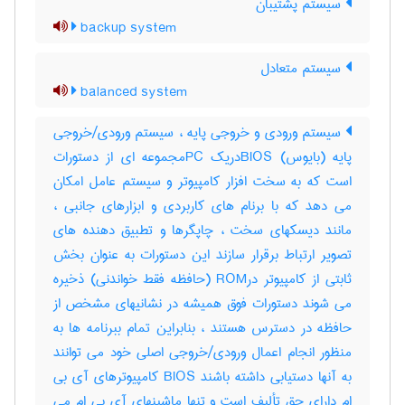
سیستم پشتیبان
backup system
سیستم متعادل
balanced system
سیستم ورودی و خروجی پایه ، سیستم ورودی/خروجی
پایه (بایوس) BIOSدریک PCمجموعه ای از دستورات
است که به سخت افزار کامپیوتر و سیستم عامل امکان
می دهد که با برنام های کاربردی و ابزارهای جانبی ،
مانند دیسکهای سخت ، چاپگرها و تطبیق دهنده های
تصویر ارتباط برقرار سازند این دستورات به عنوان بخش
ثابتی از کامپیوتر درROM (حافظه فقط خواندنی) ذخیره
می شوند دستورات فوق همیشه در نشانیهای مشخص از
حافظه در دسترس هستند ، بنابراین تمام ببرنامه ها به
منظور انجام اعمال ورودی/خروجی اصلی خود می توانند
به آنها دستیابی داشته باشند BIOS کامپیوترهای آی بی
ام دارای حق تألیف است و تنها ماشینهای آی بی ام می