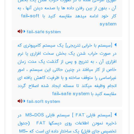
طوری طراحی شده تا در صورت خراب شدن یک بخش
آن ، بدون از بین رفتن داده ها یا صدمه دیدن آنها ، به
کار خود ادامه میدهد مقایسه کنید با ‎ fail-soft
system
fail-safe system
[سیستم با خرابی تدریجی] یک سیستم کامپیوتری که
در صورت خراب شدن یک بخش سخت افزاری یا نرم
افزاری آن ، به تدریج و پس از گذشت یک مدت زمان
خاص از کار میافتد در چنین حالتی این سیستم ، امور
غیراساسی را متوقف ساخته و با ظرفیت کاهش یافته ای
انجام وظیفه میکند تا مسئله ایجاد شده اصلاح گردد
مقایسه کنید با ‎ fail-safe system
fail-soft system
[سیستم فایلی ‎ FAT] سیستم فایلی ‎ MS-DOS در
ذخیره نمودن اطلاعات روی دیسکها ‎ FAT (جدول
تخصیص جای فایل) یک ساختار داده ای است که ‎ MS-