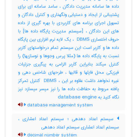
داده ها سامانه مدیریت دادگان ، سامد سامانه ای برای
پشتیبانی از ایجاد و دستیابی ونگهداری و کنترل دادگان و
تسهیل اجرای برنامه های کاربردی با بهره گیری از داده
های این دادگان ، [سیستم مدیریت پایگاه داده ها] با
حروف اختصاری ‎ DBMS ، یک لایه نرم افزاری بین پایگاه
داده ها و کاربر است این سیستم تمام درخواستهای کاربر
نسبت به پایگاه داده ها (مثلا پرس وجوها و نوسازیها) را
کنترل میکند بنابراین کاربر الزامی به پیگیری جزئیات
فیزیکی محل فایلها و قالبها ، طرحهای شاخص دهی و
غیره نخواهد داشت علاوه بر این ، ‎ DBMS کنترل تمرکز
یافته مربوط به حفاظت داده ها را نیز میسر میسازد نیز
نگاه کنید به ‎ database engine
database management system
سیستم اعداد دهدهی ؛ سیستم اعداد اعشاری ،
سیستم اعداد اعشاری سیستم اعداد دهدهی
decimal number system