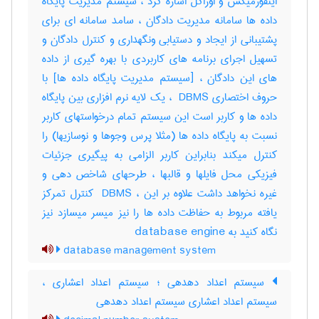
اینفورمیکس و اوراکل اشاره کرد ، سیستم مدیریت پایگاه
داده ها سامانه مدیریت دادگان ، سامد سامانه ای برای
پشتیبانی از ایجاد و دستیابی ونگهداری و کنترل دادگان و
تسهیل اجرای برنامه های کاربردی با بهره گیری از داده
های این دادگان ، [سیستم مدیریت پایگاه داده ها] با
حروف اختصاری ‎ DBMS ، یک لایه نرم افزاری بین پایگاه
داده ها و کاربر است این سیستم تمام درخواستهای کاربر
نسبت به پایگاه داده ها (مثلا پرس وجوها و نوسازیها) را
کنترل میکند بنابراین کاربر الزامی به پیگیری جزئیات
فیزیکی محل فایلها و قالبها ، طرحهای شاخص دهی و
غیره نخواهد داشت علاوه بر این ، ‎ DBMS کنترل تمرکز
یافته مربوط به حفاظت داده ها را نیز میسر میسازد نیز
نگاه کنید به ‎ database engine
database management system
سیستم اعداد دهدهی ؛ سیستم اعداد اعشاری ،
سیستم اعداد اعشاری سیستم اعداد دهدهی