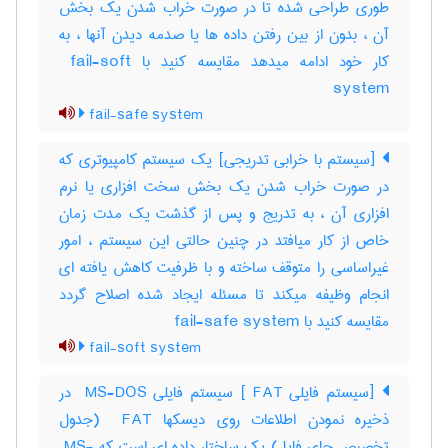
طوری طراحی شده تا در صورت خراب شدن یک بخش
آن ، بدون از بین رفتن داده ها یا صدمه دیدن آنها ، به
کار خود ادامه میدهد مقایسه کنید با ‎ fail-soft
system
fail-safe system
[سیستم با خرابی تدریجی] یک سیستم کامپیوتری که
در صورت خراب شدن یک بخش سخت افزاری یا نرم
افزاری آن ، به تدریج و پس از گذشت یک مدت زمان
خاص از کار میافتد در چنین حالتی این سیستم ، امور
غیراساسی را متوقف ساخته و با ظرفیت کاهش یافته ای
انجام وظیفه میکند تا مسئله ایجاد شده اصلاح گردد
مقایسه کنید با ‎ fail-safe system
fail-soft system
[سیستم فایلی ‎ FAT] سیستم فایلی ‎ MS-DOS در
ذخیره نمودن اطلاعات روی دیسکها ‎ FAT (جدول
تخصیص جای فایل) یک ساختار داده ای است که ‎ MS-