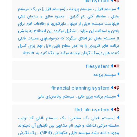
file system
سیستم فایلی ، سیستم پرونده ، [سیستم فایلی] در یک سیستم
عامل ، ساختار کلی نام گذاری ، ذخیره سازی و سازمان دهی
فایلهاست سیستم فایلی از فایلها ، دایرکتوریها و اطلاعات لازم برای
یافتن و استفاده این موارد ، تشکیل میگردد این اصطلاح به بخشی
از سیستم عامل نیز اطلاق میگردد که درخواستهای عملیات فایلی
برنامه های کاربردی را به امور سطح پایین قابل فهم برای کنترل
کننده های دیسک گردان ترجمه میکند نیز نگاه کنید به ‎ driver
filesystem
سیستم پرونده
financial planning system
سیستم برنامه ریزی مالی ، سیستم برنامه‌ریزی مالی
flat file system
[سیستم فایلی یک سطحی] یک سیستم فایلی که ترتیب
سلسله مراتبی نداشته و هیچ نام مشابهی بین فایلهای آن نمیتواند
وجود داشته باشد سیستم فایلی مکینتاش (‎MFS) ، یک نگارش