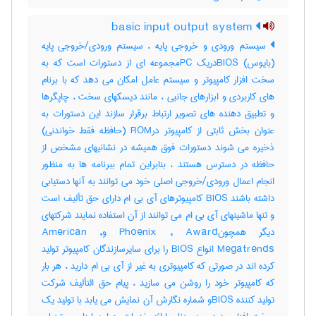
basic input output system
سیستم ورودی و خروجی پایه ، سیستم ورودی/خروجی پایه
(بایوس) BIOSدریک PCمجموعه ای از دستورات است که به
سخت افزار کامپیوتر و سیستم عامل امکان می دهد که با برنام
های کاربردی و ابزارهای جانبی ، مانند دیسکهای سخت ، چاپگرها
و تطبیق دهنده های تصویر ارتباط برقرار سازند این دستورات به
عنوان بخش ثابتی از کامپیوتر درROM (حافظه فقط خواندنی)
ذخیره می شوند دستورات فوق همیشه در نشانیهای مشخص از
حافظه در دسترس هستند ، بنابراین تمام ببرنامه ها به منظور
انجام اعمال ورودی/خروجی اصلی خود می توانند به آنها دستیابی
داشته باشند BIOS کامپیوترهای آی بی ام دارای حق تألیف است
و تنها ماشینهای آی بی ام می توانند از آن استفاده نمایند شرکتهای
دیگر همچونPhoenix , Award وAmerican ,
Megatrends انواع BIOS را برای سایرسازندگان کامپیوتر تولید
کرده اند در صورتی که کامپیوتری به غیر از آی بی ام دارید ، هر بار
که کامپیوتر خود را روشن می سازید ، پیام حق التألیف شرکت
تولید کننده BIOSو شماره نگارش آن نمایش می یابد با تولید یک