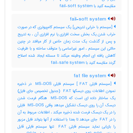
مقایسه کنید با ‎ fail-soft system
fail-soft system
[سیستم با خرابی تدریجی] یک سیستم کامپیوتری که در صورت
خراب شدن یک بخش سخت افزاری یا نرم افزاری آن ، به تدریج
و پس از گذشت یک مدت زمان خاص از کار میافتد در چنین
حالتی این سیستم ، امور غیراساسی را متوقف ساخته و با ظرفیت
کاهش یافته ای انجام وظیفه میکند تا مسئله ایجاد شده اصلاح
گردد مقایسه کنید با ‎ fail-safe system
fat file system
[سیستم فایلی ‎ FAT] سیستم فایلی ‎ MS-DOS در ذخیره
نمودن اطلاعات روی دیسکها ‎ FAT (جدول تخصیص جای فایل)
یک ساختار داده ای است که ‎ MS-DOS هنگام فرمت شدن
دیسک آن را روی دیسک تشکیل میدهد وقتی ‎ MS-DOS فایلی
را در یک دیسک فرمت شده ذخیره میکند ، اطلاعات مربوط به آن
را در ‎ FAT جای میدهد تا بعدا با استفاده از آنها بتواند فایل مزبور
را بازیابی نماید سیستم فایلی ‎ FAT تنها سیستم فایلی قابل