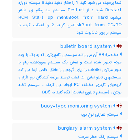
شما پرسیده می شود کلید Y را فشار دهید دهید تا سیستم دوباره
Restart شود د از Restart سیستم سه پیغام زیر ظاهر
میشود:-ROM Start up menuBoot from hard
diskBoot from CD-ROس گزینه 2 را اتنخاب کرده تا
سیستم از روی CDبوت شود
bulletin board system
مختصرBBS آن می باشد سیستمی کامپیوتری که به یک یا چند
مودم تجهیز شده است و نقش یک سیستم عبوردهنده پیام یا
منبع مرکزی اطلاعات را برای گروهی با علائق خاص ایفا می کند
سیستمهای تابلو اعلان ات اغلب توسط عرضه کنندگان نرم افزار و
گروههای کاربری مختلف PC ایجاد می گردند ، سیستم تخته
بولتن ، [سیستم تابلوی اعلانات] نگاه کنید به ‎ BBS
buoy-type monitoring system
سیستم نظارتی نوع بویه
burglary alarm system
سیستم زنگ خطر سرقت