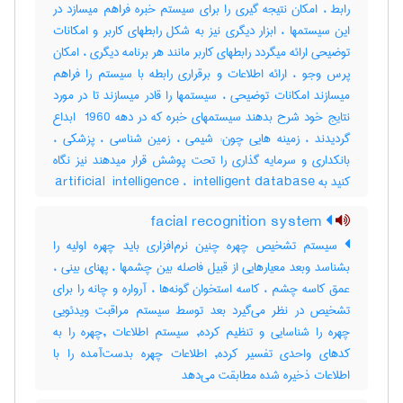
رابط ، امکان نتیجه گیری را برای سیستم خبره فراهم میسازد در
این سیستمها ، ابزار دیگری نیز به شکل رابطهای کاربر و امکانات
توضیحی ارائه میگردد رابطهای کاربر مانند هر برنامه دیگری ، امکان
پرس وجو ، ارائه اطلاعات و برقراری رابطه با سیستم را فراهم
میسازند امکانات توضیحی ، سیستمها را قادر میسازند تا در مورد
نتایج خود شرح بدهند سیستمهای خبره که در دهه ‎ 1960 ابداع
گردیدند ، زمینه هایی چون: شیمی ، زمین شناسی ، پزشکی ،
بانکداری و سرمایه گذاری را تحت پوشش قرار میدهند نیز نگاه
کنید به ‎artificial ‎ intelligence ، ‎ intelligent database
facial recognition system
سیستم تشخیص چهره چنین نرم‌افزاری باید چهره اولیه را
بشناسد وبعد معیارهایی از قبیل فاصله بین چشمها ، پهنای بینی ،
عمق کاسه چشم ، کاسه استخوان گونه‌ها ، آرواره و چانه را برای
تشخیص در نظر می‌گیرد بعد توسط سیستم مراقبت ویدئویی
چهره را شناسایی و تنظیم کرده, سیستم اطلاعات ,چهره را به
کدهای واحدی تفسیر کرده, اطلاعات چهره بدست‌آمده را با
اطلاعات ذخیره شده مطابقت می‌دهد