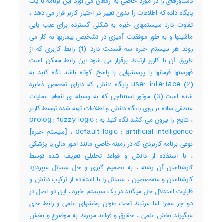
دستاورهای را در مورد خاصی به ارمغان می اورد این برنامه با یک
پایگاه داده که اطلاعات را بدون تغییر در اختیار کاربر قرار می دهد ،
تفاوت دارد سیستمهای خبره به شکلی گسترده برای عیب یابی
ماشینها و به طور موفقیت آمیزی در تشخیص بیماریها به کار می
روند هر سیستم خبره سه قسمت دارد: (1) رابط کاربری که از
طریق آن با کاربر ارتباط برقرار می شود این رابط ممکن است
فهرستها فرمانها یا پرسشهایی با پاسخ کوتاه باشد نگاه کنید به
user interface (2) پایگاه دانش که دارای تخصص ذخیره
شده است (3) موتور استنتاجی که به وسیله ی انجام عملیات
منطقی ساده بر روی پایگاه دانش و اطلاعات تهیه شده توسط کاربر
، نتایج را بیرون می کشد نگاه کنید به prolog ; fuzzy logic ;
default logic ; artificial intelligence ، [سیستم خبره]
نوعی برنامه کاربردی که در زمینه خاصی مانند امور مالی یا پزشکی
، با استفاده از دانش و قواعد تحلیلی تعریف شده توسط
کارشناسان آن رشته ، به تصمیم گیری و حل مسائل میپردازد
کارشناسان و متخصصین ، مسائل را با استفاده از ترکیب دانش و
قابلیت استدلال حل میکنند در یک سیستم خبره ، این دو اصل در
دو جز مجزا اما مرتبط تحت عنوان بخشهای علمی و رابط جای
میگیرند بخش علمی ، حقایق و قواعد مربوط به موضوع و بخش