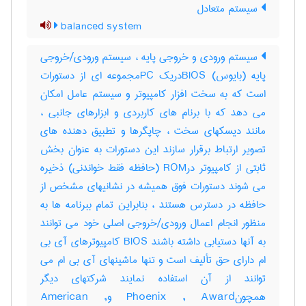
سیستم متعادل
balanced system
سیستم ورودی و خروجی پایه ، سیستم ورودی/خروجی
پایه (بایوس) BIOSدریک PCمجموعه ای از دستورات
است که به سخت افزار کامپیوتر و سیستم عامل امکان
می دهد که با برنام های کاربردی و ابزارهای جانبی ،
مانند دیسکهای سخت ، چاپگرها و تطبیق دهنده های
تصویر ارتباط برقرار سازند این دستورات به عنوان بخش
ثابتی از کامپیوتر درROM (حافظه فقط خواندنی) ذخیره
می شوند دستورات فوق همیشه در نشانیهای مشخص از
حافظه در دسترس هستند ، بنابراین تمام ببرنامه ها به
منظور انجام اعمال ورودی/خروجی اصلی خود می توانند
به آنها دستیابی داشته باشند BIOS کامپیوترهای آی بی
ام دارای حق تألیف است و تنها ماشینهای آی بی ام می
توانند از آن استفاده نمایند شرکتهای دیگر
همچونPhoenix , Award وAmerican ,