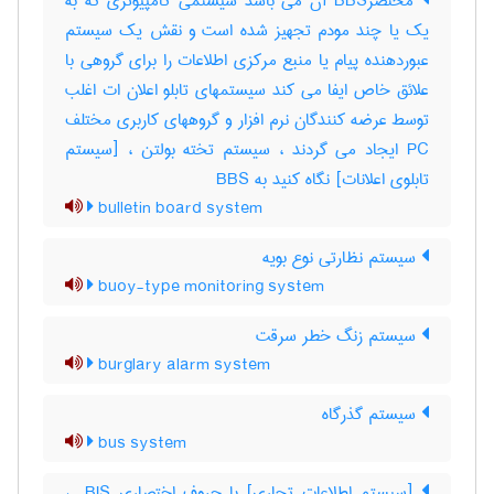
مختصرBBS آن می باشد سیستمی کامپیوتری که به
یک یا چند مودم تجهیز شده است و نقش یک سیستم
عبوردهنده پیام یا منبع مرکزی اطلاعات را برای گروهی با
علائق خاص ایفا می کند سیستمهای تابلو اعلان ات اغلب
توسط عرضه کنندگان نرم افزار و گروههای کاربری مختلف
PC ایجاد می گردند ، سیستم تخته بولتن ، [سیستم
تابلوی اعلانات] نگاه کنید به ‎ BBS
bulletin board system
سیستم نظارتی نوع بویه
buoy-type monitoring system
سیستم زنگ خطر سرقت
burglary alarm system
سیستم گذرگاه
bus system
[سیستم اطلاعات تجاری] با حروف اختصاری ‎ BIS ،