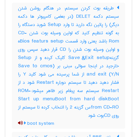
طریقه بوت کردن سیستم: در هنگام روشن شدن
سیستم دکمه DELET (در بعضی کامپیوتر ها دکمه
دیگر) را پائین نگه دارید تا وارد Setup شوید دستگاه را
به گونه تنظیم کنید که اولین وسیله بوت شدن CD-
Rom باشد یعنی وارد قسمت Bios featurs setupه
و اولین وسیله بوت شدن را CD قرار دهید سپس روی
گزینهSave &Exit setup کلیک کرده و از Setup
خارجید در اینجا سوالی مبنی بر (Save to cmos
and exit (Y/N از شما پرسیده می شود کلید Y را
فشار دهید دهید تا سیستم دوباره Restart شود د از
Restart سیستم سه پیغام زیر ظاهر میشود:-ROM
Start up menuBoot from hard diskBoot
from CD-ROس گزینه 2 را اتنخاب کرده تا سیستم از
روی CDبوت شود
boot system