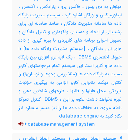
میتوان به دی بیس ، فاکس پرو ، پارادکس ، اکسس ،
اینفورمیکس و اوراکل اشاره کرد ، سیستم مدیریت پایگاه
داده ها سامانه مدیریت دادگان ، سامد سامانه ای برای
پشتیبانی از ایجاد و دستیابی ونگهداری و کنترل دادگان و
تسهیل اجرای برنامه های کاربردی با بهره گیری از داده
های این دادگان ، [سیستم مدیریت پایگاه داده ها] با
حروف اختصاری ‎ DBMS ، یک لایه نرم افزاری بین پایگاه
داده ها و کاربر است این سیستم تمام درخواستهای کاربر
نسبت به پایگاه داده ها (مثلا پرس وجوها و نوسازیها) را
کنترل میکند بنابراین کاربر الزامی به پیگیری جزئیات
فیزیکی محل فایلها و قالبها ، طرحهای شاخص دهی و
غیره نخواهد داشت علاوه بر این ، ‎ DBMS کنترل تمرکز
یافته مربوط به حفاظت داده ها را نیز میسر میسازد نیز
نگاه کنید به ‎ database engine
database management system
سیستم اعداد دهدهی ؛ سیستم اعداد اعشاری ،