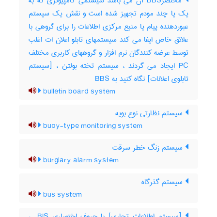
مختصرBBS آن می باشد سیستمی کامپیوتری که به
یک یا چند مودم تجهیز شده است و نقش یک سیستم
عبوردهنده پیام یا منبع مرکزی اطلاعات را برای گروهی با
علائق خاص ایفا می کند سیستمهای تابلو اعلان ات اغلب
توسط عرضه کنندگان نرم افزار و گروههای کاربری مختلف
PC ایجاد می گردند ، سیستم تخته بولتن ، [سیستم
تابلوی اعلانات] نگاه کنید به ‎ BBS
bulletin board system
سیستم نظارتی نوع بویه
buoy-type monitoring system
سیستم زنگ خطر سرقت
burglary alarm system
سیستم گذرگاه
bus system
[سیستم اطلاعات تجاری] با حروف اختصاری ‎ BIS ،