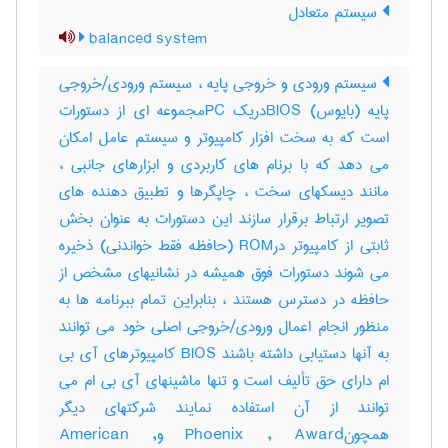
سیستم متعادل
balanced system
سیستم ورودی و خروجی پایه ، سیستم ورودی/خروجی
پایه (بایوس) BIOSدریک PCمجموعه ای از دستورات
است که به سخت افزار کامپیوتر و سیستم عامل امکان
می دهد که با برنام های کاربردی و ابزارهای جانبی ،
مانند دیسکهای سخت ، چاپگرها و تطبیق دهنده های
تصویر ارتباط برقرار سازند این دستورات به عنوان بخش
ثابتی از کامپیوتر درROM (حافظه فقط خواندنی) ذخیره
می شوند دستورات فوق همیشه در نشانیهای مشخص از
حافظه در دسترس هستند ، بنابراین تمام ببرنامه ها به
منظور انجام اعمال ورودی/خروجی اصلی خود می توانند
به آنها دستیابی داشته باشند BIOS کامپیوترهای آی بی
ام دارای حق تألیف است و تنها ماشینهای آی بی ام می
توانند از آن استفاده نمایند شرکتهای دیگر
همچونPhoenix , Award وAmerican ,