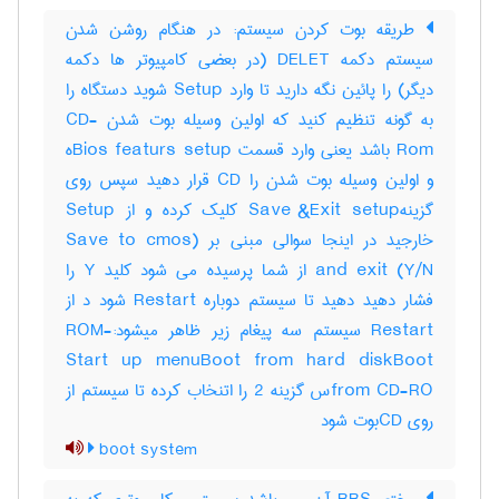
طریقه بوت کردن سیستم: در هنگام روشن شدن
سیستم دکمه DELET (در بعضی کامپیوتر ها دکمه
دیگر) را پائین نگه دارید تا وارد Setup شوید دستگاه را
به گونه تنظیم کنید که اولین وسیله بوت شدن CD-
Rom باشد یعنی وارد قسمت Bios featurs setupه
و اولین وسیله بوت شدن را CD قرار دهید سپس روی
گزینهSave &Exit setup کلیک کرده و از Setup
خارجید در اینجا سوالی مبنی بر (Save to cmos
and exit (Y/N از شما پرسیده می شود کلید Y را
فشار دهید دهید تا سیستم دوباره Restart شود د از
Restart سیستم سه پیغام زیر ظاهر میشود:-ROM
Start up menuBoot from hard diskBoot
from CD-ROس گزینه 2 را اتنخاب کرده تا سیستم از
روی CDبوت شود
boot system