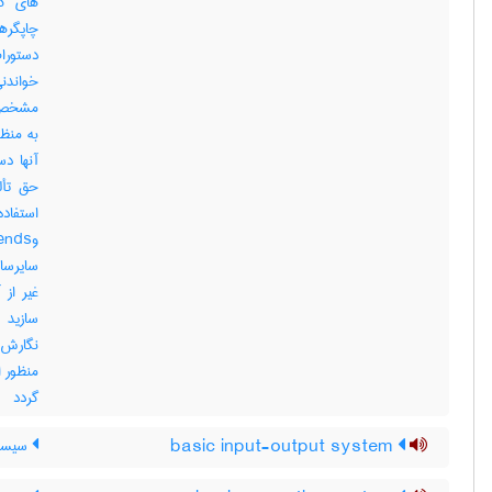
های کا
چاپگره
خواندن
مشخص ا
به منظ
حق تأل
سایرساز
غیر از 
نگارش 
گردد
basic input-output system
سیستم