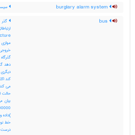
burglary alarm system
سیست
bus
گذر م
موازی 
خروجی 
گذرگاه
دهد گذ
دیگری ن
می کنند
خط نوش
درست ا