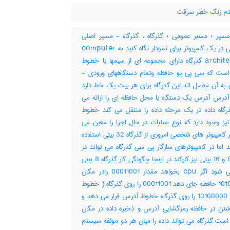
م زنگ خطر سرقت
سیر ؛ مسیر عمومی ؛ گذرگاه ، گذرگاه - مسیر اصلی
ارتباطاتی در یک کامپیوتر برای نمودار نگاه کنید به computer
architecture گذرگاه دارای مجموعه ای از سیمها یا خطوط
است که سی پی یو حافظه وتمام دستگاههای ورودی -
به آن متصل اند این گذرگاه برای هر بیت یک خط دارد
 آدرس آدرس یک دستگاه یا محل حافظه ای را ارائه می
رگاه داده در یک مرحله داده را منتقل می کند خطوط
یز وجود دارد که نوع عملیات در حال اجرا را معین می
کند اکثر کامپیوتر های شخصی امروزی از گذرگاه 32 بیتی استفاده
 اما در کامپیوترهای سازگار پی سی گذرگاه می تواند در
حالت 8 و 16 بیتی نیز کارکند در اینجا چگونگی کار گذرگاه 8 بیتی
بیان می شود اگر cpu بخواهد مقدار 00011001 رادر مکان
10100000 حافظه جای دهد 00011001 را روی گذرگاه ( خطوط
)داده و 10100000 را روی گذرگاه خطوط آدرس قرار می دهد و
تن در حافظه رمزگشایی آدرس و ذخیره داده در مکان
ست گذرگاه می تواند داده را میان هر دو مولفه سیستم