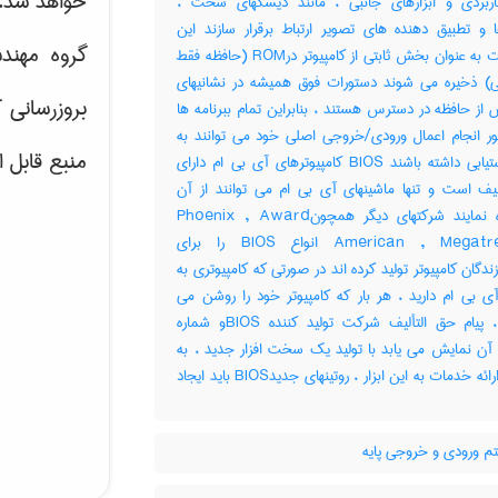
خواهد شد.
ربردی و ابزارهای جانبی ، مانند دیسکهای سخت ،
ا و تطبیق دهنده های تصویر ارتباط برقرار سازند این
گروه مهند
دستورات به عنوان بخش ثابتی از کامپیوتر درROM (حافظه فقط
ی) ذخیره می شوند دستورات فوق همیشه در نشانیهای
بروزرسانی 
ز حافظه در دسترس هستند ، بنابراین تمام ببرنامه ها
ور انجام اعمال ورودی/خروجی اصلی خود می توانند به
منبع قابل 
آنها دستیابی داشته باشند BIOS کامپیوترهای آی بی ام دارای
یف است و تنها ماشینهای آی بی ام می توانند از آن
استفاده نمایند شرکتهای دیگر همچونPhoenix , Award
وAmerican , Megatrends انواع BIOS را برای
ندگان کامپیوتر تولید کرده اند در صورتی که کامپیوتری به
آی بی ام دارید ، هر بار که کامپیوتر خود را روشن می
سازید ، پیام حق التألیف شرکت تولید کننده BIOSو شماره
آن نمایش می یابد با تولید یک سخت افزار جدید ، به
منظور ارائه خدمات به این ابزار ، روتینهای جدیدBIOS باید ایجاد
 ورودی و خروجی پایه