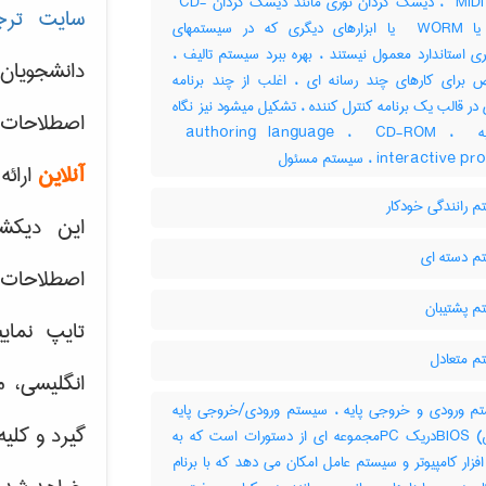
آداپتور ‎ MIDI ، دیسک گردان نوری مانند دیسک گردان ‎ CD-
سایت ترج
ROM یا ‎ WORM یا ابزارهای دیگری که در سیستمهای
ری استاندارد معمول نیستند ، بهره ببرد سیستم تالیف ،
دانشجویان
برای کارهای چند رسانه ای ، اغلب از چند برنامه
 در قالب یک برنامه کنترل کننده ، تشکیل میشود نیز نگاه
اصطلاحات 
کنید به ‎ authoring language ، ‎ CD-ROM ، ‎
interactiv ، سیستم مسئول
آنلاین
ارائه
 رانندگی خودکار
این دیکش
 دسته ای
اصطلاحات ک
 پشتیبان
تایپ نمای
 متعادل
انگلیسی، م
 ورودی و خروجی پایه ، سیستم ورودی/خروجی پایه
گیرد و کلی
(بایوس) BIOSدریک PCمجموعه ای از دستورات است که به
ار کامپیوتر و سیستم عامل امکان می دهد که با برنام