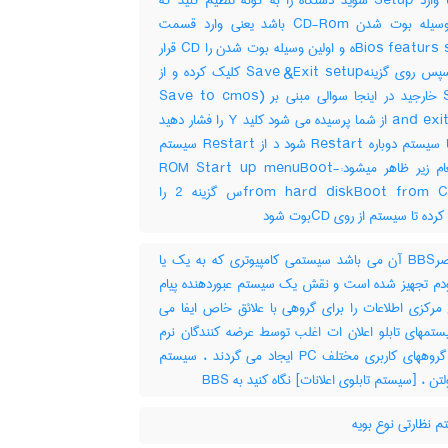
دارید تا وارد Setup شوید دستگاه را به گونه تنظیم کنید که
اولین وسیله بوت شدن CD-Rom باشد یعنی وارد قسمت
Bios featurs setupه و اولین وسیله بوت شدن را CD قرار
دهید سپس روی گزینهSave &Exit setup کلیک کرده و از
Setup خارجید در اینجا سوالی مبنی بر (Save to cmos
and exit (Y/N از شما پرسیده می شود کلید Y را فشار دهید
دهید تا سیستم دوباره Restart شود د از Restart سیستم
سه پیغام زیر ظاهر میشود:-ROM Start up menuBoot
from hard diskBoot from CD-ROس گزینه 2 را
ده تا سیستم از روی CDبوت شود
مختصرBBS آن می باشد سیستمی کامپیوتری که به یک یا
دم تجهیز شده است و نقش یک سیستم عبوردهنده پیام
 مرکزی اطلاعات را برای گروهی با علائق خاص ایفا می
ستمهای تابلو اعلان ات اغلب توسط عرضه کنندگان نرم
افزار و گروههای کاربری مختلف PC ایجاد می گردند ، سیستم
تن ، [سیستم تابلوی اعلانات] نگاه کنید به ‎ BBS
 نظارتی نوع بویه