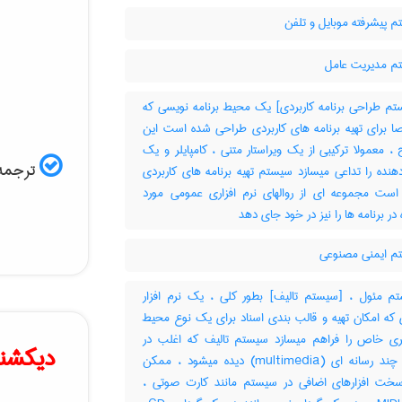
 پیشرفته موبایل و تلفن
 مدیریت عامل
م طراحی برنامه کاربردی] یک محیط برنامه نویسی که
 برای تهیه برنامه های کاربردی طراحی شده است این
، معمولا ترکیبی از یک ویراستار متنی ، کامپایلر و یک
ترجمه 
دهنده را تداعی میسازد سیستم تهیه برنامه های کاربردی
ست مجموعه ای از روالهای نرم افزاری عمومی مورد
 در برنامه ها را نیز در خود جای دهد
 ایمنی مصنوعی
 مئول ، [سیستم تالیف] بطور کلی ، یک نرم افزار
 که امکان تهیه و قالب بندی اسناد برای یک نوع محیط
تری خاص را فراهم میسازد سیستم تالیف که اغلب در
دیکشنر
عناوین چند رسانه ای (‎multimedia) دیده میشود ، ممکن
ت افزارهای اضافی در سیستم مانند کارت صوتی ،