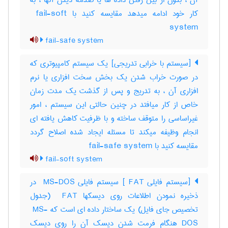
آن ، بدون از بین رفتن داده ها یا صدمه دیدن آنها ، به
کار خود ادامه میدهد مقایسه کنید با ‎ fail-soft
system
fail-safe system
[سیستم با خرابی تدریجی] یک سیستم کامپیوتری که
در صورت خراب شدن یک بخش سخت افزاری یا نرم
افزاری آن ، به تدریج و پس از گذشت یک مدت زمان
خاص از کار میافتد در چنین حالتی این سیستم ، امور
غیراساسی را متوقف ساخته و با ظرفیت کاهش یافته ای
انجام وظیفه میکند تا مسئله ایجاد شده اصلاح گردد
مقایسه کنید با ‎ fail-safe system
fail-soft system
[سیستم فایلی ‎ FAT] سیستم فایلی ‎ MS-DOS در
ذخیره نمودن اطلاعات روی دیسکها ‎ FAT (جدول
تخصیص جای فایل) یک ساختار داده ای است که ‎ MS-
DOS هنگام فرمت شدن دیسک آن را روی دیسک