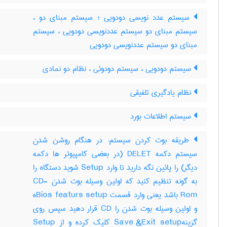
سیستم عدد نویسی دودویی ؛ سیستم مبنای دو ،
سیستم مبنای دو سیستم عددنویسی دودویی ، سیستم
مبنای دو سیستم عددنویسی دودویی
سیستم دودویی ، سیستم دودوئی ، نظام دو نمادی
نظام یادگیری تلفیقی
سیستم اطلاعات بورد
طریقه بوت کردن سیستم: در هنگام روشن شدن
سیستم دکمه DELET (در بعضی کامپیوتر ها دکمه
دیگر) را پائین نگه دارید تا وارد Setup شوید دستگاه را
به گونه تنظیم کنید که اولین وسیله بوت شدن CD-
Rom باشد یعنی وارد قسمت Bios featurs setupه
و اولین وسیله بوت شدن را CD قرار دهید سپس روی
گزینهSave &Exit setup کلیک کرده و از Setup