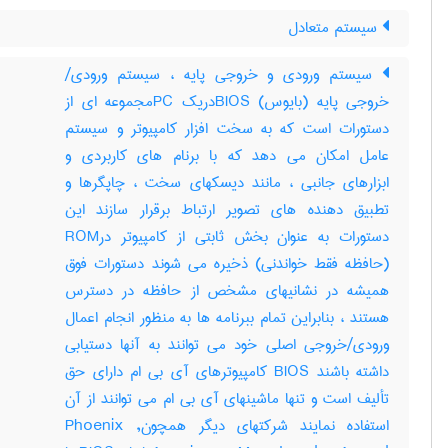
سیستم متعادل
سیستم ورودی و خروجی پایه ، سیستم ورودی/
خروجی پایه (بایوس) BIOSدریک PCمجموعه ای از
دستورات است که به سخت افزار کامپیوتر و سیستم
عامل امکان می دهد که با برنام های کاربردی و
ابزارهای جانبی ، مانند دیسکهای سخت ، چاپگرها و
تطبیق دهنده های تصویر ارتباط برقرار سازند این
دستورات به عنوان بخش ثابتی از کامپیوتر درROM
(حافظه فقط خواندنی) ذخیره می شوند دستورات فوق
همیشه در نشانیهای مشخص از حافظه در دسترس
هستند ، بنابراین تمام ببرنامه ها به منظور انجام اعمال
ورودی/خروجی اصلی خود می توانند به آنها دستیابی
داشته باشند BIOS کامپیوترهای آی بی ام دارای حق
تألیف است و تنها ماشینهای آی بی ام می توانند از آن
استفاده نمایند شرکتهای دیگر همچونPhoenix ,