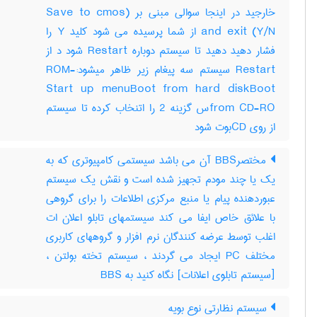
خارجید در اینجا سوالی مبنی بر (Save to cmos
and exit (Y/N از شما پرسیده می شود کلید Y را
فشار دهید دهید تا سیستم دوباره Restart شود د از
Restart سیستم سه پیغام زیر ظاهر میشود:-ROM
Start up menuBoot from hard diskBoot
from CD-ROس گزینه 2 را اتنخاب کرده تا سیستم
از روی CDبوت شود
مختصرBBS آن می باشد سیستمی کامپیوتری که به
یک یا چند مودم تجهیز شده است و نقش یک سیستم
عبوردهنده پیام یا منبع مرکزی اطلاعات را برای گروهی
با علائق خاص ایفا می کند سیستمهای تابلو اعلان ات
اغلب توسط عرضه کنندگان نرم افزار و گروههای کاربری
مختلف PC ایجاد می گردند ، سیستم تخته بولتن ،
[سیستم تابلوی اعلانات] نگاه کنید به ‎ BBS
سیستم نظارتی نوع بویه