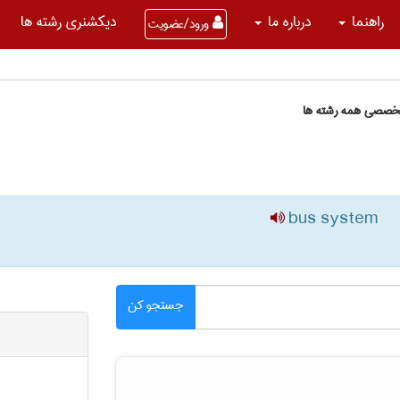
راهنما
درباره ما
دیکشنری رشته ها
ورود/عضویت
تخصصی همه رشته ها
bus system
جستجو کن