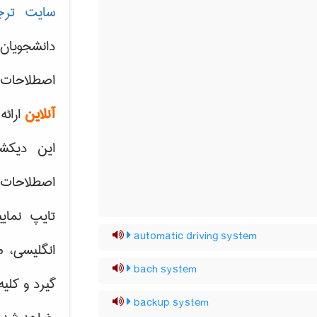
سایت ترج
دانشجویان
اصطلاحات 
آنلاین
ارائه
این دیکش
اصطلاحات ک
تایپ نمای
automatic driving system
انگلیسی، م
bach system
گیرد و کلی
backup system