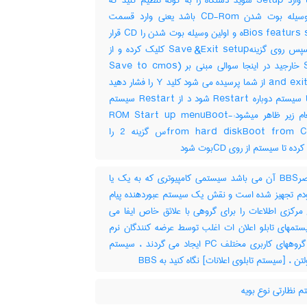
دارید تا وارد Setup شوید دستگاه را به گونه تنظیم کنید که
اولین وسیله بوت شدن CD-Rom باشد یعنی وارد قسمت
Bios featurs setupه و اولین وسیله بوت شدن را CD قرار
دهید سپس روی گزینهSave &Exit setup کلیک کرده و از
Setup خارجید در اینجا سوالی مبنی بر (Save to cmos
and exit (Y/N از شما پرسیده می شود کلید Y را فشار دهید
دهید تا سیستم دوباره Restart شود د از Restart سیستم
سه پیغام زیر ظاهر میشود:-ROM Start up menuBoot
from hard diskBoot from CD-ROس گزینه 2 را
ده تا سیستم از روی CDبوت شود
مختصرBBS آن می باشد سیستمی کامپیوتری که به یک یا
دم تجهیز شده است و نقش یک سیستم عبوردهنده پیام
 مرکزی اطلاعات را برای گروهی با علائق خاص ایفا می
ستمهای تابلو اعلان ات اغلب توسط عرضه کنندگان نرم
افزار و گروههای کاربری مختلف PC ایجاد می گردند ، سیستم
تن ، [سیستم تابلوی اعلانات] نگاه کنید به ‎ BBS
 نظارتی نوع بویه