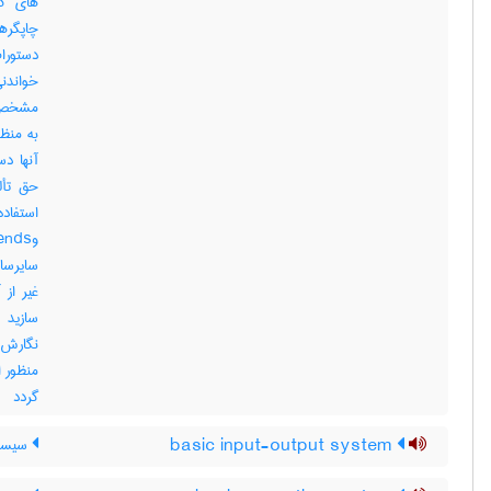
های کا
چاپگره
خواندن
مشخص ا
به منظ
حق تأل
سایرساز
غیر از 
نگارش 
گردد
basic input-output system
سیستم