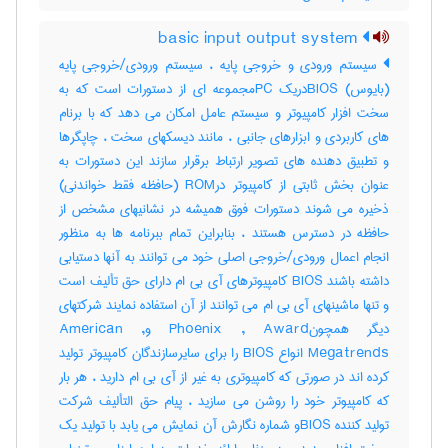
basic input output system
سیستم ورودی و خروجی پایه ، سیستم ورودی/خروجی پایه
(بایوس) BIOSدریک PCمجموعه ای از دستورات است که به
سخت افزار کامپیوتر و سیستم عامل امکان می دهد که با برنام
های کاربردی و ابزارهای جانبی ، مانند دیسکهای سخت ، چاپگرها
و تطبیق دهنده های تصویر ارتباط برقرار سازند این دستورات به
عنوان بخش ثابتی از کامپیوتر درROM (حافظه فقط خواندنی)
ذخیره می شوند دستورات فوق همیشه در نشانیهای مشخص از
حافظه در دسترس هستند ، بنابراین تمام ببرنامه ها به منظور
انجام اعمال ورودی/خروجی اصلی خود می توانند به آنها دستیابی
داشته باشند BIOS کامپیوترهای آی بی ام دارای حق تألیف است
و تنها ماشینهای آی بی ام می توانند از آن استفاده نمایند شرکتهای
دیگر همچونPhoenix , Award وAmerican ,
Megatrends انواع BIOS را برای سایرسازندگان کامپیوتر تولید
کرده اند در صورتی که کامپیوتری به غیر از آی بی ام دارید ، هر بار
که کامپیوتر خود را روشن می سازید ، پیام حق التألیف شرکت
تولید کننده BIOSو شماره نگارش آن نمایش می یابد با تولید یک