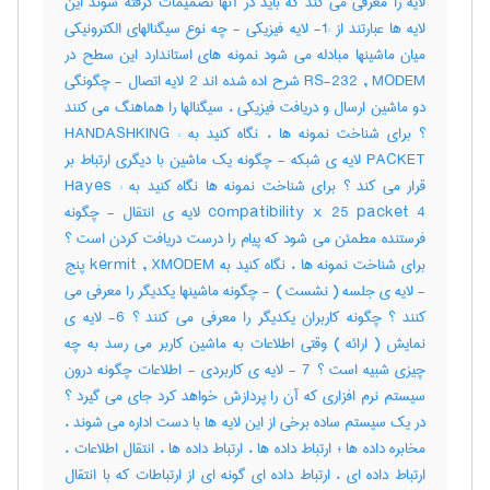
لایه را معرفی می کند که باید در آنها تصمیمات گرفته شوند این
لایه ها عبارتند از :1- لایه فیزیکی - چه نوع سیگنالهای الکترونیکی
میان ماشینها مبادله می شود نمونه های استاندارد این سطح در
RS-232 , MODEM شرح اده شده اند 2 لایه اتصال - چگونگی
دو ماشین ارسال و دریافت فیزیکی ، سیگنالها را هماهنگ می کنند
؟ برای شناخت نمونه ها ، نگاه کنید به : HANDASHKING
PACKET لایه ی شبکه - چگونه یک ماشین با دیگری ارتباط بر
قرار می کند ؟ برای شناخت نمونه ها نگاه کنید به : Hayes
compatibility x 25 packet 4 لایه ی انتقال - چگونه
فرستنده مطمئن می شود که پیام را درست دریافت کردن است ؟
برای شناخت نمونه ها ، نگاه کنید به kermit , XMODEM پنج
- لایه ی جلسه ( نشست ) - چگونه ماشینها یکدیگر را معرفی می
کنند ؟ چگونه کاربران یکدیگر را معرفی می کنند ؟ 6- لایه ی
نمایش ( ارائه ) وقتی اطلاعات به ماشین کاربر می رسد به چه
چیزی شبیه است ؟ 7 - لایه ی کاربردی - اطلاعات چگونه درون
سیستم نرم افزاری که آن را پردازش خواهد کرد جای می گیرد ؟
در یک سیستم ساده برخی از این لایه ها با دست اداره می شوند ،
مخابره داده ها ؛ ارتباط داده ها ، ارتباط داده ها ، انتقال اطلاعات ،
ارتباط داده ای ، ارتباط داده ای گونه ای از ارتباطات که با انتقال