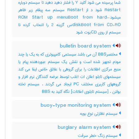
شما پرسیده می شود کلید Y را فشار دهید دهید تا سیستم دوباره
Restart شود د از Restart سیستم سه پیغام زیر ظاهر
میشود:-ROM Start up menuBoot from hard
diskBoot from CD-ROس گزینه 2 را اتنخاب کرده تا
سیستم از روی CDبوت شود
bulletin board system
مختصرBBS آن می باشد سیستمی کامپیوتری که به یک یا چند
مودم تجهیز شده است و نقش یک سیستم عبوردهنده پیام یا
منبع مرکزی اطلاعات را برای گروهی با علائق خاص ایفا می کند
سیستمهای تابلو اعلان ات اغلب توسط عرضه کنندگان نرم افزار و
گروههای کاربری مختلف PC ایجاد می گردند ، سیستم تخته
بولتن ، [سیستم تابلوی اعلانات] نگاه کنید به ‎ BBS
buoy-type monitoring system
سیستم نظارتی نوع بویه
burglary alarm system
سیستم زنگ خطر سرقت