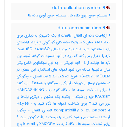
data collection system
سیستم جمع اوری داده ها ، سیستم جمع آوری داده ها
data communication
ارتباطات داده ای انتقال اطلاعات از یک کامپیوتر به دیگری برای
ایجاد ارتباط میان کامپیوترها جنبه های گوناگونی از فرایند ارتباطاتی
باید استاندارد شود استاندارد بین المللی ISO 7498ISO هفت
لایه را معرفی می کند که باید در آنها تصمیمات گرفته شوند این
لایه ها عبارتند از :1- لایه فیزیکی - چه نوع سیگنالهای الکترونیکی
میان ماشینها مبادله می شود نمونه های استاندارد این سطح در
RS-232 , MODEM شرح اده شده اند 2 لایه اتصال - چگونگی
دو ماشین ارسال و دریافت فیزیکی ، سیگنالها را هماهنگ می کنند
؟ برای شناخت نمونه ها ، نگاه کنید به : HANDASHKING
PACKET لایه ی شبکه - چگونه یک ماشین با دیگری ارتباط بر
قرار می کند ؟ برای شناخت نمونه ها نگاه کنید به : Hayes
compatibility x 25 packet 4 لایه ی انتقال - چگونه
فرستنده مطمئن می شود که پیام را درست دریافت کردن است ؟
برای شناخت نمونه ها ، نگاه کنید به kermit , XMODEM پنج