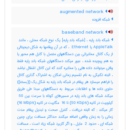
augmented network
شبکه افزوده
baseband network
AppleTalk یا ‎ Ethernet ، که در آن پیغامها به شکل دیجیتالی
از یک کانال مخابراتی بین دستگاههای متصل با کابل هم محور یا
به هم پیچیده شده ، عبور میکند دستگاههای شبکه باند پایه فقط
وقتی میتوانند داده هایی را مخابره کنند که این کانال اشغال نباشد
، البته تکنیکی به نام تقسیم زمانی امکان به اشتراک گذاری کانال
را فراهم میسازد هر پیغام در شبکه باند پایه به شکل یک ((بسته))
حاوی داده ها و اطلاعات مربوط به دستگاههای مبدا طی طریق
میکند شبکه های باند پایه در مسیرهای کوتاه با سرعت بین ‎ 50
کیلوبیت در ثانیه (‎50 Kbps) تا ‎ 16 مگابیت در ثانیه (‎16 Mbps)
کار میکند‎ ; که البته دریافت ، کنترل صحت و تبدیل پیغام مدت
زمانی را به زمان واقعی اضافه میکنند حداکثر مسافت برای چنین
شبکه ای ، حدود ‎ 2 مایل ، و اگر کاربرد شبکه زیاد است ، مسافت