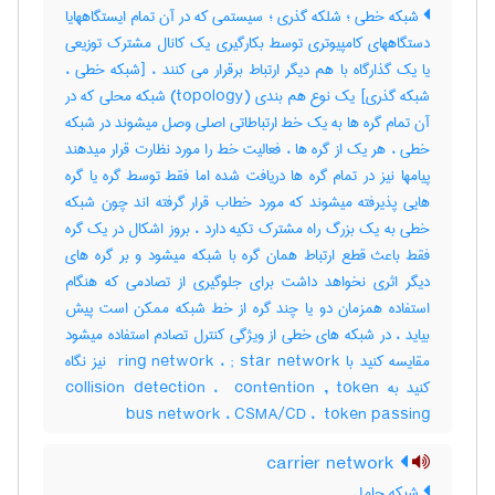
شبکه خطی ؛ شلکه گذری ؛ سیستمی که در آن تمام ایستگاههایا
دستگاههای کامپیوتری توسط بکارگیری یک کانال مشترک توزیعی
یا یک گذارگاه با هم دیگر ارتباط برقرار می کنند ، [شبکه خطی ،
شبکه گذری] یک نوع هم بندی (‎topology) شبکه محلی که در
آن تمام گره ها به یک خط ارتباطاتی اصلی وصل میشوند در شبکه
خطی ، هر یک از گره ها ، فعالیت خط را مورد نظارت قرار میدهند
پیامها نیز در تمام گره ها دریافت شده اما فقط توسط گره یا گره
هایی پذیرفته میشوند که مورد خطاب قرار گرفته اند چون شبکه
خطی به یک بزرگ راه مشترک تکیه دارد ، بروز اشکال در یک گره
فقط باعث قطع ارتباط همان گره با شبکه میشود و بر گره های
دیگر اثری نخواهد داشت برای جلوگیری از تصادمی که هنگام
استفاده همزمان دو یا چند گره از خط شبکه ممکن است پیش
بیاید ، در شبکه های خطی از ویژگی کنترل تصادم استفاده میشود
مقایسه کنید با ‎ ring network ، ‎; star network نیز نگاه
کنید به ‎collision detection ، ‎ contention , token
bus network ، ‎CSMA/CD ، ‎ token passing
carrier network
شبکه حامل