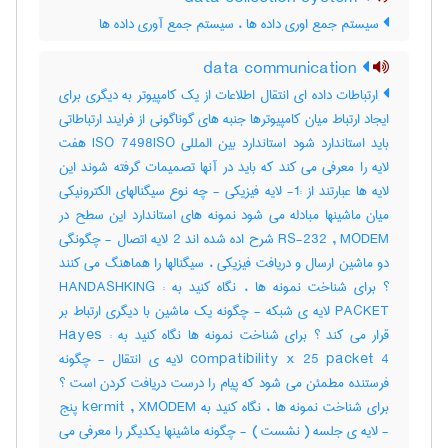
سیستم جمع اوری داده ها ، سیستم جمع آوری داده ها
data communication
ارتباطات داده ای انتقال اطلاعات از یک کامپیوتر به دیگری برای
ایجاد ارتباط میان کامپیوترها جنبه های گوناگونی از فرایند ارتباطاتی
باید استاندارد شود استاندارد بین المللی ISO 7498ISO هفت
لایه را معرفی می کند که باید در آنها تصمیمات گرفته شوند این
لایه ها عبارتند از :1- لایه فیزیکی - چه نوع سیگنالهای الکترونیکی
میان ماشینها مبادله می شود نمونه های استاندارد این سطح در
RS-232 , MODEM شرح اده شده اند 2 لایه اتصال - چگونگی
دو ماشین ارسال و دریافت فیزیکی ، سیگنالها را هماهنگ می کنند
؟ برای شناخت نمونه ها ، نگاه کنید به : HANDASHKING
PACKET لایه ی شبکه - چگونه یک ماشین با دیگری ارتباط بر
قرار می کند ؟ برای شناخت نمونه ها نگاه کنید به : Hayes
compatibility x 25 packet 4 لایه ی انتقال - چگونه
فرستنده مطمئن می شود که پیام را درست دریافت کردن است ؟
برای شناخت نمونه ها ، نگاه کنید به kermit , XMODEM پنج
- لایه ی جلسه ( نشست ) - چگونه ماشینها یکدیگر را معرفی می