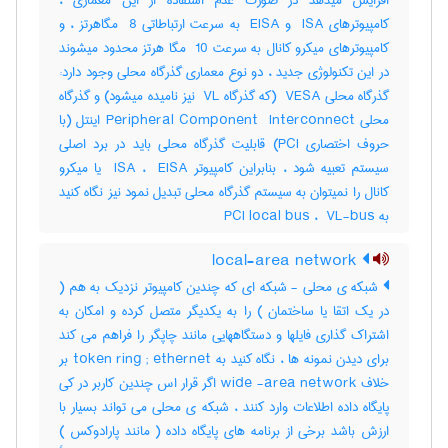
افزایش میدهد در صورت عدم استفاده از این معماری ،
کامپیوترهای ‎ ISA و ‎ EISA به سرعت ارتباطاتی ‎ 8 مگاهرتز ، و
کامپیوترهای میکرو کانال به سرعت ‎ 10 مگا هرتز محدود میشوند
در این تکنولوژی جدید ، دو نوع معماری گذرگاه محلی وجود دارد:
گذرگاه محلی ‎ VESA (که گذرگاه ‎ VL نیز نامیده میشود) و گذرگاه
محلی ‎Peripheral Component ‎ Interconnect اینتل (با
حروف اختصاری ‎PCI) قابلیت گذرگاه محلی باید در برد اصلی
سیستم تعبیه شود ، بنابراین کامپیوتر ‎ ISA ، ‎ EISA یا میکرو
کانال را نمیتوان به سیستم گذرگاه محلی تبدیل نمود نیز نگاه کنید
به ‎ PCI local bus ، ‎ VL-bus
local-area network
شبکه ی محلی - شبکه ای که چندین کامپیوتر نزدیک به هم (
در یک اتقا یا ساختمان ) را به یکدیگر متصل کرده و امکان به
اشتراک گذاری فایلها و دستگاههایی مانند چاپگر را فراهم می کند
برای دیدن نمونه ها ، نگاه کنید به token ring ; ethernet بر
خلاف wide -area network اگر قرار اس چندین کاربر در کی
پایگاه داده اطلاعات وارد کنند ، شبکه ی محلی می تواند بسیار با
ارزش باشد برخی از برنامه های پایگاه داده ( مانند پارادوکس )