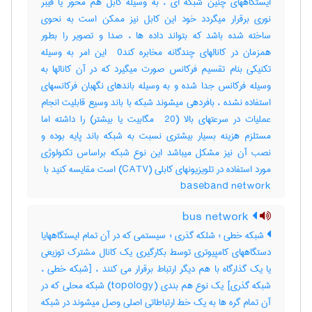
ایستگاههای چنین شبکه ای ، به وسیله کابل هم محور یا فیبر
نوری برقرار میگردد خود این کابل نیز ممکن است به نحوی
ساخته شده باشد که بتواند داده ها ، صدا و تصویر را بطور
همزمان در کانالهای چندگانه مخابره کند‎ 0 این امر به وسیله
تکنیکی بنام تقسیم فرکانس صورت میگیرد که در آن کانالها به
وسیله فرکانس جدا شده و به وسیله باندهای نگهبان فرکانسهای
استفاده نشده ، بافردهی میشوند شبکه با باند وسیع قابلیت انجام
عملیات در سرعتهای بالا (‎ 20 مگابیت یا بیشتر) را داشته اما
مستلزم هزینه بسیار بیشتری نسبت به شبکه باند پایه بوده و
نصب آن نیز مشکل میباشد این نوع شبکه براساس تکنولوژی
baseband network
bus network
شبکه خطی ؛ شلکه گذری ؛ سیستمی که در آن تمام ایستگاههایا
دستگاههای کامپیوتری توسط بکارگیری یک کانال مشترک توزیعی
یا یک گذارگاه با هم دیگر ارتباط برقرار می کنند ، [شبکه خطی ،
شبکه گذری] یک نوع هم بندی (‎topology) شبکه محلی که در
آن تمام گره ها به یک خط ارتباطاتی اصلی وصل میشوند در شبکه