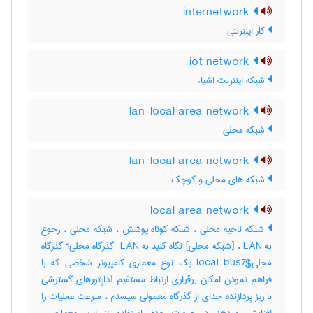
internetwork
کار اینترنتی
iot network
شبکه اینترنت اشیاء
lan local area network
شبکه محلی
lan local area network
شبکه های محلی و کوچک
local area network
شبکه ناحیه محلی ، شبکه کوتاه پوشش ، شبکه محلی ، رجوع
به LAN ، [شبکه محلی] نگاه کنید به ‎ LAN گذرگاه محلی‎1 گذرگاه
محلی‎local bus7$ یک نوع معماری کامپیوتر شخصی که با
فراهم نمودن امکان برقراری ارتباط مستقیم آداپتورهای گسترشی
با ریز پردازنده جدای از گذرگاه معمولی سیستم ، سرعت عملیات را