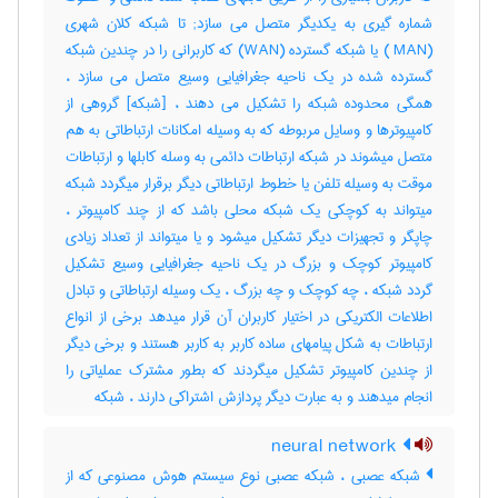
شماره گیری به یکدیگر متصل می سازد; تا شبکه کلان شهری
(MAN ) یا شبکه گسترده (WAN) که کاربرانی را در چندین شبکه
گسترده شده در یک ناحیه جغرافیایی وسیع متصل می سازد ،
همگی محدوده شبکه را تشکیل می دهند ، [شبکه] گروهی از
کامپیوترها و وسایل مربوطه که به وسیله امکانات ارتباطاتی به هم
متصل میشوند در شبکه ارتباطات دائمی به وسله کابلها و ارتباطات
موقت به وسیله تلفن یا خطوط ارتباطاتی دیگر برقرار میگردد شبکه
میتواند به کوچکی یک شبکه محلی باشد که از چند کامپیوتر ،
چاپگر و تجهیزات دیگر تشکیل میشود و یا میتواند از تعداد زیادی
کامپیوتر کوچک و بزرگ در یک ناحیه جغرافیایی وسیع تشکیل
گردد شبکه ، چه کوچک و چه بزرگ ، یک وسیله ارتباطاتی و تبادل
اطلاعات الکتریکی در اختیار کاربران آن قرار میدهد برخی از انواع
ارتباطات به شکل پیامهای ساده کاربر به کاربر هستند و برخی دیگر
از چندین کامپیوتر تشکیل میگردند که بطور مشترک عملیاتی را
انجام میدهند و به عبارت دیگر پردازش اشتراکی دارند ، ‌شبکه
neural network
شبکه عصبی ، شبکه عصبی نوع سیستم هوش مصنوعی که از