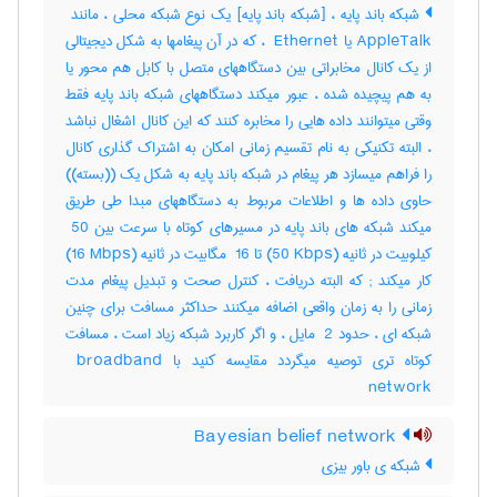
AppleTalk یا ‎ Ethernet ، که در آن پیغامها به شکل دیجیتالی
از یک کانال مخابراتی بین دستگاههای متصل با کابل هم محور یا
به هم پیچیده شده ، عبور میکند دستگاههای شبکه باند پایه فقط
وقتی میتوانند داده هایی را مخابره کنند که این کانال اشغال نباشد
، البته تکنیکی به نام تقسیم زمانی امکان به اشتراک گذاری کانال
را فراهم میسازد هر پیغام در شبکه باند پایه به شکل یک ((بسته))
حاوی داده ها و اطلاعات مربوط به دستگاههای مبدا طی طریق
میکند شبکه های باند پایه در مسیرهای کوتاه با سرعت بین ‎ 50
کیلوبیت در ثانیه (‎50 Kbps) تا ‎ 16 مگابیت در ثانیه (‎16 Mbps)
کار میکند‎ ; که البته دریافت ، کنترل صحت و تبدیل پیغام مدت
زمانی را به زمان واقعی اضافه میکنند حداکثر مسافت برای چنین
شبکه ای ، حدود ‎ 2 مایل ، و اگر کاربرد شبکه زیاد است ، مسافت
کوتاه تری توصیه میگردد مقایسه کنید با ‎ broadband
network
Bayesian belief network
شبکه ی باور بیزی