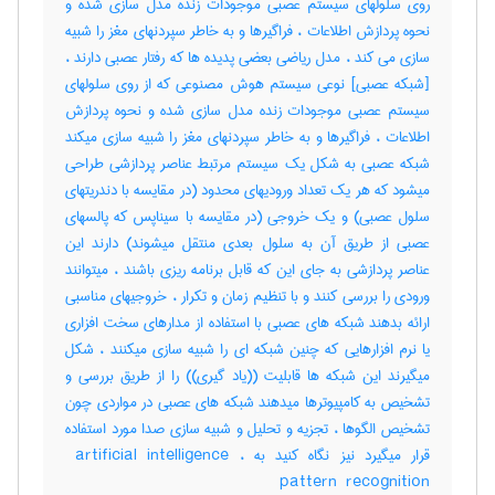
روی سلولهای سیستم عصبی موجودات زنده مدل سازی شده و
نحوه پردازش اطلاعات ، فراگیرها و به خاطر سپردنهای مغز را شبیه
سازی می کند ، مدل ریاضی بعضی پدیده ها که رفتار عصبی دارند ،
[شبکه عصبی] نوعی سیستم هوش مصنوعی که از روی سلولهای
سیستم عصبی موجودات زنده مدل سازی شده و نحوه پردازش
اطلاعات ، فراگیرها و به خاطر سپردنهای مغز را شبیه سازی میکند
شبکه عصبی به شکل یک سیستم مرتبط عناصر پردازشی طراحی
میشود که هر یک تعداد ورودیهای محدود (در مقایسه با دندریتهای
سلول عصبی) و یک خروجی (در مقایسه با سیناپس که پالسهای
عصبی از طریق آن به سلول بعدی منتقل میشوند) دارند این
عناصر پردازشی به جای این که قابل برنامه ریزی باشند ، میتوانند
ورودی را بررسی کنند و با تنظیم زمان و تکرار ، خروجیهای مناسبی
ارائه بدهند شبکه های عصبی با استفاده از مدارهای سخت افزاری
یا نرم افزارهایی که چنین شبکه ای را شبیه سازی میکنند ، شکل
میگیرند این شبکه ها قابلیت ((یاد گیری)) را از طریق بررسی و
تشخیص به کامپیوترها میدهند شبکه های عصبی در مواردی چون
تشخیص الگوها ، تجزیه و تحلیل و شبیه سازی صدا مورد استفاده
قرار میگیرد نیز نگاه کنید به ‎ artificial intelligence ،
‎pattern ‎ recognition