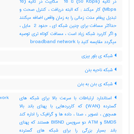
در ثانیه (‎50 Kbps) تا ‎ 16 مگابیت در ثانیه (‎16
Mbps) کار میکند‎ ; که البته دریافت ، کنترل صحت و
تبدیل پیغام مدت زمانی را به زمان واقعی اضافه میکنند
حداکثر مسافت برای چنین شبکه ای ، حدود ‎ 2 مایل ،
و اگر کاربرد شبکه زیاد است ، مسافت کوتاه تری توصیه
میگردد مقایسه کنید با ‎ broadband network
شبکه ی باور بیزی
شبکه ناحیه بدن
شبکه ی بدن به بدن
استاندارد ارتباطات با سرعت بالا برای شبکه های
twork
گسترده (WAN) که کاربردهایی با پهنای باند بالا
همچون ، تصویر ، صدا ، داده ها و گرافیک را اداره کند
SMDS و ATM دو سرویس BISND هستند که پهنای
باند بسیار بزرگی را برای شبکه های گسترده