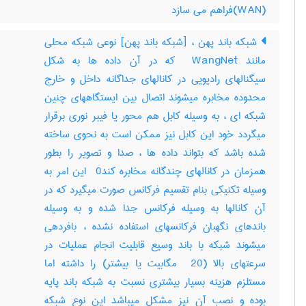
(WAN)فراهم می سازد
شبکه باند پهن ، [شبکه باند پهن] نوعی شبکه محلی
مانند ‎ WangNet که در آن داده ها به شکل
سیگنالهای رادیویی در کانالهای جداگانه داخل و خارج
محدوده مخابره میشوند اتصال بین ایستگاههای چنین
شبکه ای ، به وسیله کابل هم محور یا فیبر نوری برقرار
میگردد خود این کابل نیز ممکن است به نحوی ساخته
شده باشد که بتواند داده ها ، صدا و تصویر را بطور
همزمان در کانالهای چندگانه مخابره کند‎ 0 این امر به
وسیله تکنیکی بنام تقسیم فرکانس صورت میگیرد که در
آن کانالها به وسیله فرکانس جدا شده و به وسیله
باندهای نگهبان فرکانسهای استفاده نشده ، بافردهی
میشوند شبکه با باند وسیع قابلیت انجام عملیات در
سرعتهای بالا (‎ 20 مگابیت یا بیشتر) را داشته اما
مستلزم هزینه بسیار بیشتری نسبت به شبکه باند پایه
بوده و نصب آن نیز مشکل میباشد این نوع شبکه