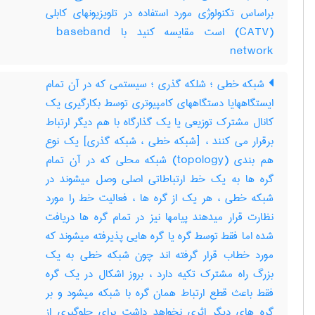
براساس تکنولوژی مورد استفاده در تلویزیونهای کابلی
(‎CATV) است مقایسه کنید با ‎ baseband
network
شبکه خطی ؛ شلکه گذری ؛ سیستمی که در آن تمام
ایستگاههایا دستگاههای کامپیوتری توسط بکارگیری یک
کانال مشترک توزیعی یا یک گذارگاه با هم دیگر ارتباط
برقرار می کنند ، [شبکه خطی ، شبکه گذری] یک نوع
هم بندی (‎topology) شبکه محلی که در آن تمام
گره ها به یک خط ارتباطاتی اصلی وصل میشوند در
شبکه خطی ، هر یک از گره ها ، فعالیت خط را مورد
نظارت قرار میدهند پیامها نیز در تمام گره ها دریافت
شده اما فقط توسط گره یا گره هایی پذیرفته میشوند که
مورد خطاب قرار گرفته اند چون شبکه خطی به یک
بزرگ راه مشترک تکیه دارد ، بروز اشکال در یک گره
فقط باعث قطع ارتباط همان گره با شبکه میشود و بر
گره های دیگر اثری نخواهد داشت برای جلوگیری از