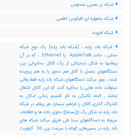
شبکه ی عصبی مصنوعی
شبکه ماهواره ای اقیانوس اطلس
شبکه افزوده
شبکه باند پایه ، [شبکه باند پایه] یک نوع شبکه
محلی ، مانند ‎ AppleTalk یا ‎ Ethernet ، که در آن
پیغامها به شکل دیجیتالی از یک کانال مخابراتی بین
دستگاههای متصل با کابل هم محور یا به هم پیچیده
شده ، عبور میکند دستگاههای شبکه باند پایه فقط وقتی
میتوانند داده هایی را مخابره کنند که این کانال اشغال
نباشد ، البته تکنیکی به نام تقسیم زمانی امکان به
اشتراک گذاری کانال را فراهم میسازد هر پیغام در شبکه
باند پایه به شکل یک ((بسته)) حاوی داده ها و اطلاعات
مربوط به دستگاههای مبدا طی طریق میکند شبکه های
باند پایه در مسیرهای کوتاه با سرعت بین ‎ 50 کیلوبیت