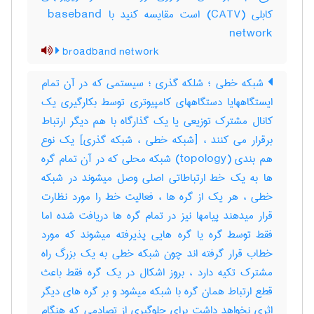
کابلی (‎CATV) است مقایسه کنید با ‎ baseband
network
broadband network
شبکه خطی ؛ شلکه گذری ؛ سیستمی که در آن تمام
ایستگاههایا دستگاههای کامپیوتری توسط بکارگیری یک
کانال مشترک توزیعی یا یک گذارگاه با هم دیگر ارتباط
برقرار می کنند ، [شبکه خطی ، شبکه گذری] یک نوع
هم بندی (‎topology) شبکه محلی که در آن تمام گره
ها به یک خط ارتباطاتی اصلی وصل میشوند در شبکه
خطی ، هر یک از گره ها ، فعالیت خط را مورد نظارت
قرار میدهند پیامها نیز در تمام گره ها دریافت شده اما
فقط توسط گره یا گره هایی پذیرفته میشوند که مورد
خطاب قرار گرفته اند چون شبکه خطی به یک بزرگ راه
مشترک تکیه دارد ، بروز اشکال در یک گره فقط باعث
قطع ارتباط همان گره با شبکه میشود و بر گره های دیگر
اثری نخواهد داشت برای جلوگیری از تصادمی که هنگام