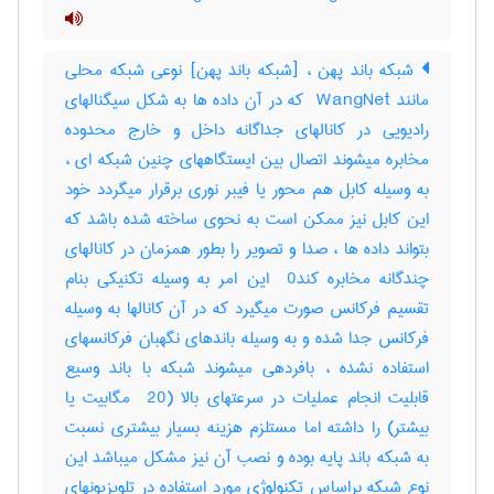
شبکه باند پهن ، [شبکه باند پهن] نوعی شبکه محلی
مانند ‎ WangNet که در آن داده ها به شکل سیگنالهای
رادیویی در کانالهای جداگانه داخل و خارج محدوده
مخابره میشوند اتصال بین ایستگاههای چنین شبکه ای ،
به وسیله کابل هم محور یا فیبر نوری برقرار میگردد خود
این کابل نیز ممکن است به نحوی ساخته شده باشد که
بتواند داده ها ، صدا و تصویر را بطور همزمان در کانالهای
چندگانه مخابره کند‎ 0 این امر به وسیله تکنیکی بنام
تقسیم فرکانس صورت میگیرد که در آن کانالها به وسیله
فرکانس جدا شده و به وسیله باندهای نگهبان فرکانسهای
استفاده نشده ، بافردهی میشوند شبکه با باند وسیع
قابلیت انجام عملیات در سرعتهای بالا (‎ 20 مگابیت یا
بیشتر) را داشته اما مستلزم هزینه بسیار بیشتری نسبت
به شبکه باند پایه بوده و نصب آن نیز مشکل میباشد این
نوع شبکه براساس تکنولوژی مورد استفاده در تلویزیونهای