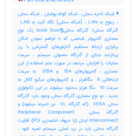
lan local area network
شبکه ناحیه محلی ، شبکه کوتاه پوشش ، شبکه محلی
، رجوع به LAN ، [شبکه محلی] نگاه کنید به ‎ LAN
گذرگاه محلی‎1 گذرگاه محلی‎local bus7$ یک نوع
معماری کامپیوتر شخصی که با فراهم نمودن امکان
برقراری ارتباط مستقیم آداپتورهای گسترشی با ریز
پردازنده جدای از گذرگاه معمولی سیستم ، سرعت
عملیات را افزایش میدهد در صورت عدم استفاده از این
معماری ، کامپیوترهای ‎ ISA و ‎ EISA به سرعت
ارتباطاتی ‎ 8 مگاهرتز ، و کامپیوترهای میکرو کانال به
سرعت ‎ 10 مگا هرتز محدود میشوند در این تکنولوژی
جدید ، دو نوع معماری گذرگاه محلی وجود دارد: گذرگاه
محلی ‎ VESA (که گذرگاه ‎ VL نیز نامیده میشود) و
گذرگاه محلی ‎Peripheral Component ‎
Interconnect اینتل (با حروف اختصاری ‎PCI) قابلیت
گذرگاه محلی باید در برد اصلی سیستم تعبیه شود ،