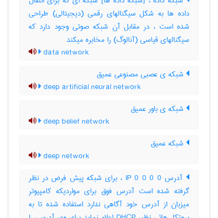
شبکه داده ، [شبکه داده ها] شبکه ای که برای انتقال
داده ها به شکل سیگنالهای رقمی (دیجیتالی) طراحی
شده است ، در مقابل آن شبکه صوتی وجود دارد که
سیگنالهای قیاسی (آنالوگ) را مخابره میکند
data network
شبکه ی عصبی مصنوعی عمیق
deep artificial neural network
شبکه ی باور عمیق
deep belief network
شبکه عمیق
deep network
آدرس IP 0 0 0 0 ، برای شبکه پیش فرض در نظر
گرفته شده است آدرس فوق برای مواردیکه کامپیوتر
میزبان از آدرس خود آگاهی ندارد استفاده شده تا به
پروتکل هائی نظیر DHCP اعلام نماید برای وی آدرسی را