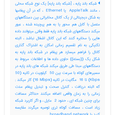
شبکه باند پایه ، [شبکه باند پایه] یک نوع شبکه محلی
، مانند ‎ AppleTalk یا ‎ Ethernet ، که در آن پیغامها
به شکل دیجیتالی از یک کانال مخابراتی بین دستگاههای
متصل با کابل هم محور یا به هم پیچیده شده ، عبور
میکند دستگاههای شبکه باند پایه فقط وقتی میتوانند داده
هایی را مخابره کنند که این کانال اشغال نباشد ، البته
تکنیکی به نام تقسیم زمانی امکان به اشتراک گذاری
کانال را فراهم میسازد هر پیغام در شبکه باند پایه به
شکل یک ((بسته)) حاوی داده ها و اطلاعات مربوط به
دستگاههای مبدا طی طریق میکند شبکه های باند پایه در
مسیرهای کوتاه با سرعت بین ‎ 50 کیلوبیت در ثانیه (‎50
Kbps) تا ‎ 16 مگابیت در ثانیه (‎16 Mbps) کار میکند‎ ;
که البته دریافت ، کنترل صحت و تبدیل پیغام مدت
زمانی را به زمان واقعی اضافه میکنند حداکثر مسافت
برای چنین شبکه ای ، حدود ‎ 2 مایل ، و اگر کاربرد شبکه
زیاد است ، مسافت کوتاه تری توصیه میگردد مقایسه
کنید با ‎ broadband network