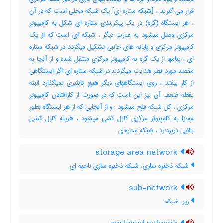
قرار می گیرند ، [شبکه ستاره ای] یک شبکه محلی است که در آن
، هر ایستگاه (گره) در یک پیکربندی ستاره ای شکل به کامپیوتر
مرکزی وصل میشود به عبارت دیگر ، شبکه ای است که از یک
کامپیوتر مرکزی و پایانه های جانبی تشکیل میگردد در شبکه ستاره
ای ، پیامها از یک گره به کامپیوتر مرکزی منتقل شده و از آنجا به
مقصد مورد نظر هدایت میگردند در شبکه ستاره ای اگر ایستگاهی
از کار بیفتد ، روی ایستگاههای دیگر هیچ تابثیری نمیگذارد البته
نقطه ضعف آن نیز این است که در صورت از کارافتادن کامپیوتر
مرکزی ، کل شبکه فلج میشود‎ ; و از آنجایی که از هر ایستگاه بطور
مجزا به کامپیوتر مرکزی کابل کشی میشود ، هزینه کابل کشی
بالایی دربردارد ، شبکه ستاره‌ای
storage area network
شبکه ذخیره سازی، شبکه ذخیره سازی ناحیه ای
sub-network
زیر-شبکه