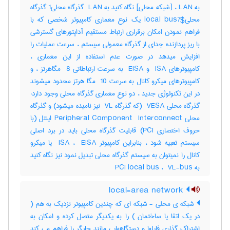
به LAN ، [شبکه محلی] نگاه کنید به ‎ LAN گذرگاه محلی‎1 گذرگاه
محلی‎local bus7$ یک نوع معماری کامپیوتر شخصی که با
فراهم نمودن امکان برقراری ارتباط مستقیم آداپتورهای گسترشی
با ریز پردازنده جدای از گذرگاه معمولی سیستم ، سرعت عملیات را
افزایش میدهد در صورت عدم استفاده از این معماری ،
کامپیوترهای ‎ ISA و ‎ EISA به سرعت ارتباطاتی ‎ 8 مگاهرتز ، و
کامپیوترهای میکرو کانال به سرعت ‎ 10 مگا هرتز محدود میشوند
در این تکنولوژی جدید ، دو نوع معماری گذرگاه محلی وجود دارد:
گذرگاه محلی ‎ VESA (که گذرگاه ‎ VL نیز نامیده میشود) و گذرگاه
محلی ‎Peripheral Component ‎ Interconnect اینتل (با
حروف اختصاری ‎PCI) قابلیت گذرگاه محلی باید در برد اصلی
سیستم تعبیه شود ، بنابراین کامپیوتر ‎ ISA ، ‎ EISA یا میکرو
کانال را نمیتوان به سیستم گذرگاه محلی تبدیل نمود نیز نگاه کنید
به ‎ PCI local bus ، ‎ VL-bus
local-area network
شبکه ی محلی - شبکه ای که چندین کامپیوتر نزدیک به هم (
در یک اتقا یا ساختمان ) را به یکدیگر متصل کرده و امکان به
اشتراک گذاری فایلها و دستگاههایی مانند چاپگر را فراهم می کند