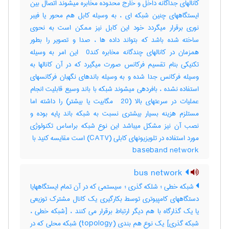
کانالهای جداگانه داخل و خارج محدوده مخابره میشوند اتصال بین
ایستگاههای چنین شبکه ای ، به وسیله کابل هم محور یا فیبر
نوری برقرار میگردد خود این کابل نیز ممکن است به نحوی
ساخته شده باشد که بتواند داده ها ، صدا و تصویر را بطور
همزمان در کانالهای چندگانه مخابره کند‎ 0 این امر به وسیله
تکنیکی بنام تقسیم فرکانس صورت میگیرد که در آن کانالها به
وسیله فرکانس جدا شده و به وسیله باندهای نگهبان فرکانسهای
استفاده نشده ، بافردهی میشوند شبکه با باند وسیع قابلیت انجام
عملیات در سرعتهای بالا (‎ 20 مگابیت یا بیشتر) را داشته اما
مستلزم هزینه بسیار بیشتری نسبت به شبکه باند پایه بوده و
نصب آن نیز مشکل میباشد این نوع شبکه براساس تکنولوژی
baseband network
bus network
شبکه خطی ؛ شلکه گذری ؛ سیستمی که در آن تمام ایستگاههایا
دستگاههای کامپیوتری توسط بکارگیری یک کانال مشترک توزیعی
یا یک گذارگاه با هم دیگر ارتباط برقرار می کنند ، [شبکه خطی ،
شبکه گذری] یک نوع هم بندی (‎topology) شبکه محلی که در