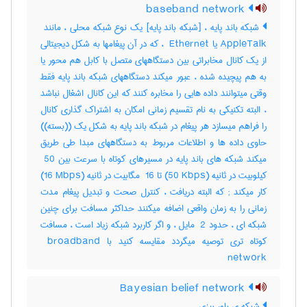
baseband network
AppleTalk یا ‎ Ethernet ، که در آن پیغامها به شکل دیجیتالی
از یک کانال مخابراتی بین دستگاههای متصل با کابل هم محور یا
به هم پیچیده شده ، عبور میکند دستگاههای شبکه باند پایه فقط
وقتی میتوانند داده هایی را مخابره کنند که این کانال اشغال نباشد
، البته تکنیکی به نام تقسیم زمانی امکان به اشتراک گذاری کانال
را فراهم میسازد هر پیغام در شبکه باند پایه به شکل یک ((بسته))
حاوی داده ها و اطلاعات مربوط به دستگاههای مبدا طی طریق
میکند شبکه های باند پایه در مسیرهای کوتاه با سرعت بین ‎ 50
کیلوبیت در ثانیه (‎50 Kbps) تا ‎ 16 مگابیت در ثانیه (‎16 Mbps)
کار میکند‎ ; که البته دریافت ، کنترل صحت و تبدیل پیغام مدت
زمانی را به زمان واقعی اضافه میکنند حداکثر مسافت برای چنین
شبکه ای ، حدود ‎ 2 مایل ، و اگر کاربرد شبکه زیاد است ، مسافت
کوتاه تری توصیه میگردد مقایسه کنید با ‎ broadband
network
Bayesian belief network
شبکه ی باور بیزی