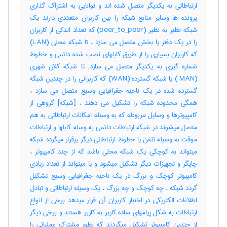
ارتباطاتی به یکدیگر متصل شده اند و توانایی به اشتراک گذاری
پرونده ها وسایر منابع شبکه را بین کاربران متعددی دارند یک
شبکه نظیر به نظیر (peer_to_peer) که تعداد اندکی از کاربران
را در یک دفتر یا بخش متصل می سازد ، تا شبکه محلی (LAN)
که کاربران بسیاری را از طریق کابلهای نصب شده دائمی و خطوط
شماره گیری به یکدیگر متصل می سازد; تا شبکه کلان شهری
(MAN ) یا شبکه گسترده (WAN) که کاربرانی را در چندین شبکه
گسترده شده در یک ناحیه جغرافیایی وسیع متصل می سازد ،
همگی محدوده شبکه را تشکیل می دهند ، [شبکه] گروهی از
کامپیوترها و وسایل مربوطه که به وسیله امکانات ارتباطاتی به هم
متصل میشوند در شبکه ارتباطات دائمی به وسله کابلها و ارتباطات
موقت به وسیله تلفن یا خطوط ارتباطاتی دیگر برقرار میگردد شبکه
میتواند به کوچکی یک شبکه محلی باشد که از چند کامپیوتر ،
چاپگر و تجهیزات دیگر تشکیل میشود و یا میتواند از تعداد زیادی
کامپیوتر کوچک و بزرگ در یک ناحیه جغرافیایی وسیع تشکیل
گردد شبکه ، چه کوچک و چه بزرگ ، یک وسیله ارتباطاتی و تبادل
اطلاعات الکتریکی در اختیار کاربران آن قرار میدهد برخی از انواع
ارتباطات به شکل پیامهای ساده کاربر به کاربر هستند و برخی دیگر
از چندین کامپیوتر تشکیل میگردند که بطور مشترک عملیاتی را