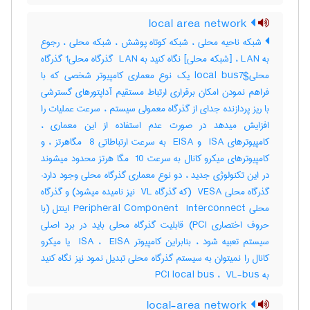
local area network
شبکه ناحیه محلی ، شبکه کوتاه پوشش ، شبکه محلی ، رجوع
به LAN ، [شبکه محلی] نگاه کنید به ‎ LAN گذرگاه محلی‎1 گذرگاه
محلی‎local bus7$ یک نوع معماری کامپیوتر شخصی که با
فراهم نمودن امکان برقراری ارتباط مستقیم آداپتورهای گسترشی
با ریز پردازنده جدای از گذرگاه معمولی سیستم ، سرعت عملیات را
افزایش میدهد در صورت عدم استفاده از این معماری ،
کامپیوترهای ‎ ISA و ‎ EISA به سرعت ارتباطاتی ‎ 8 مگاهرتز ، و
کامپیوترهای میکرو کانال به سرعت ‎ 10 مگا هرتز محدود میشوند
در این تکنولوژی جدید ، دو نوع معماری گذرگاه محلی وجود دارد:
گذرگاه محلی ‎ VESA (که گذرگاه ‎ VL نیز نامیده میشود) و گذرگاه
محلی ‎Peripheral Component ‎ Interconnect اینتل (با
حروف اختصاری ‎PCI) قابلیت گذرگاه محلی باید در برد اصلی
سیستم تعبیه شود ، بنابراین کامپیوتر ‎ ISA ، ‎ EISA یا میکرو
کانال را نمیتوان به سیستم گذرگاه محلی تبدیل نمود نیز نگاه کنید
به ‎ PCI local bus ، ‎ VL-bus
local-area network