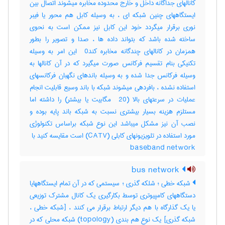
کانالهای جداگانه داخل و خارج محدوده مخابره میشوند اتصال بین
ایستگاههای چنین شبکه ای ، به وسیله کابل هم محور یا فیبر
نوری برقرار میگردد خود این کابل نیز ممکن است به نحوی
ساخته شده باشد که بتواند داده ها ، صدا و تصویر را بطور
همزمان در کانالهای چندگانه مخابره کند‎ 0 این امر به وسیله
تکنیکی بنام تقسیم فرکانس صورت میگیرد که در آن کانالها به
وسیله فرکانس جدا شده و به وسیله باندهای نگهبان فرکانسهای
استفاده نشده ، بافردهی میشوند شبکه با باند وسیع قابلیت انجام
عملیات در سرعتهای بالا (‎ 20 مگابیت یا بیشتر) را داشته اما
مستلزم هزینه بسیار بیشتری نسبت به شبکه باند پایه بوده و
نصب آن نیز مشکل میباشد این نوع شبکه براساس تکنولوژی
baseband network
bus network
شبکه خطی ؛ شلکه گذری ؛ سیستمی که در آن تمام ایستگاههایا
دستگاههای کامپیوتری توسط بکارگیری یک کانال مشترک توزیعی
یا یک گذارگاه با هم دیگر ارتباط برقرار می کنند ، [شبکه خطی ،
شبکه گذری] یک نوع هم بندی (‎topology) شبکه محلی که در