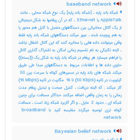
baseband network
AppleTalk یا ‎ Ethernet ، که در آن پیغامها به شکل دیجیتالی
از یک کانال مخابراتی بین دستگاههای متصل با کابل هم محور یا
به هم پیچیده شده ، عبور میکند دستگاههای شبکه باند پایه فقط
وقتی میتوانند داده هایی را مخابره کنند که این کانال اشغال نباشد
، البته تکنیکی به نام تقسیم زمانی امکان به اشتراک گذاری کانال
را فراهم میسازد هر پیغام در شبکه باند پایه به شکل یک ((بسته))
حاوی داده ها و اطلاعات مربوط به دستگاههای مبدا طی طریق
میکند شبکه های باند پایه در مسیرهای کوتاه با سرعت بین ‎ 50
کیلوبیت در ثانیه (‎50 Kbps) تا ‎ 16 مگابیت در ثانیه (‎16 Mbps)
کار میکند‎ ; که البته دریافت ، کنترل صحت و تبدیل پیغام مدت
زمانی را به زمان واقعی اضافه میکنند حداکثر مسافت برای چنین
شبکه ای ، حدود ‎ 2 مایل ، و اگر کاربرد شبکه زیاد است ، مسافت
کوتاه تری توصیه میگردد مقایسه کنید با ‎ broadband
network
Bayesian belief network
شبکه ی باور بیزی