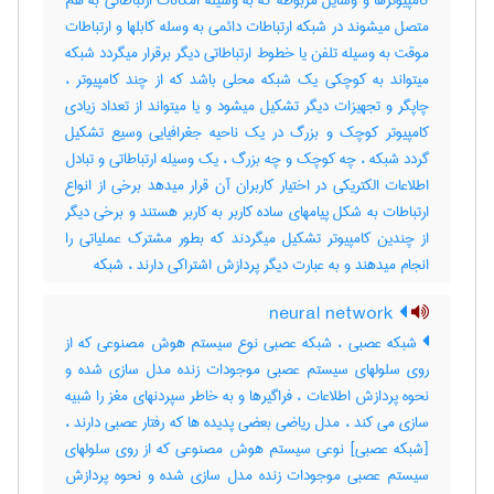
کامپیوترها و وسایل مربوطه که به وسیله امکانات ارتباطاتی به هم
متصل میشوند در شبکه ارتباطات دائمی به وسله کابلها و ارتباطات
موقت به وسیله تلفن یا خطوط ارتباطاتی دیگر برقرار میگردد شبکه
میتواند به کوچکی یک شبکه محلی باشد که از چند کامپیوتر ،
چاپگر و تجهیزات دیگر تشکیل میشود و یا میتواند از تعداد زیادی
کامپیوتر کوچک و بزرگ در یک ناحیه جغرافیایی وسیع تشکیل
گردد شبکه ، چه کوچک و چه بزرگ ، یک وسیله ارتباطاتی و تبادل
اطلاعات الکتریکی در اختیار کاربران آن قرار میدهد برخی از انواع
ارتباطات به شکل پیامهای ساده کاربر به کاربر هستند و برخی دیگر
از چندین کامپیوتر تشکیل میگردند که بطور مشترک عملیاتی را
انجام میدهند و به عبارت دیگر پردازش اشتراکی دارند ، ‌شبکه
neural network
شبکه عصبی ، شبکه عصبی نوع سیستم هوش مصنوعی که از
روی سلولهای سیستم عصبی موجودات زنده مدل سازی شده و
نحوه پردازش اطلاعات ، فراگیرها و به خاطر سپردنهای مغز را شبیه
سازی می کند ، مدل ریاضی بعضی پدیده ها که رفتار عصبی دارند ،
[شبکه عصبی] نوعی سیستم هوش مصنوعی که از روی سلولهای
سیستم عصبی موجودات زنده مدل سازی شده و نحوه پردازش