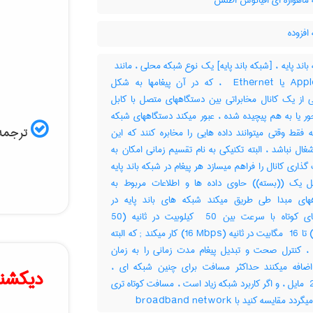
ماهواره ای اقیانوس اطلس
افزوده
AppleTalk یا ‎ Ethernet ، که در آن پیغامها به شکل
ی از یک کانال مخابراتی بین دستگاههای متصل با کابل
ر یا به هم پیچیده شده ، عبور میکند دستگاههای شبکه
ترجمه 
یه فقط وقتی میتوانند داده هایی را مخابره کنند که این
شغال نباشد ، البته تکنیکی به نام تقسیم زمانی امکان به
گذاری کانال را فراهم میسازد هر پیغام در شبکه باند پایه
 یک ((بسته)) حاوی داده ها و اطلاعات مربوط به
های مبدا طی طریق میکند شبکه های باند پایه در
مسیرهای کوتاه با سرعت بین ‎ 50 کیلوبیت در ثانیه (‎50
Kbps) تا ‎ 16 مگابیت در ثانیه (‎16 Mbps) کار میکند‎ ; که البته
 ، کنترل صحت و تبدیل پیغام مدت زمانی را به زمان
اضافه میکنند حداکثر مسافت برای چنین شبکه ای ،
دیکشنر
حدود ‎ 2 مایل ، و اگر کاربرد شبکه زیاد است ، مسافت کوتاه تری
د مقایسه کنید با ‎ broadband network