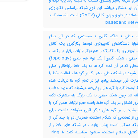
لزم هزینه بسیار بیشتری نسبت به شبکه باند پایه بوده و
 نیز مشکل میباشد این نوع شبکه براساس تکنولوژی
مورد استفاده در تلویزیونهای کابلی (‎CATV) است مقایسه کنید
 خطی ؛ شلکه گذری ؛ سیستمی که در آن تمام
ههایا دستگاههای کامپیوتری توسط بکارگیری یک کانال
وزیعی یا یک گذارگاه با هم دیگر ارتباط برقرار می کنند ،
[شبکه خطی ، شبکه گذری] یک نوع هم بندی (‎topology)
حلی که در آن تمام گره ها به یک خط ارتباطاتی اصلی
شوند در شبکه خطی ، هر یک از گره ها ، فعالیت خط را
ارت قرار میدهند پیامها نیز در تمام گره ها دریافت شده
 توسط گره یا گره هایی پذیرفته میشوند که مورد خطاب
رفته اند چون شبکه خطی به یک بزرگ راه مشترک تکیه
بروز اشکال در یک گره فقط باعث قطع ارتباط همان گره با
یشود و بر گره های دیگر اثری نخواهد داشت برای
 از تصادمی که هنگام استفاده همزمان دو یا چند گره از
ه ممکن است پیش بیاید ، در شبکه های خطی از
ویژگی کنترل تصادم استفاده میشود مقایسه کنید با ‎ ring