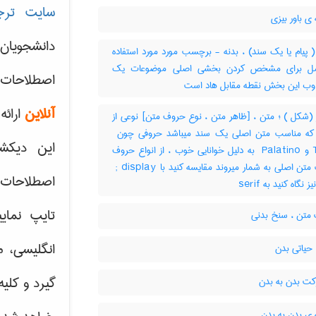
سایت ترج
 باور بیزی
دانشجویان
 پیام یا یک سند) ، بدنه - برچسب مورد مورد استفاده
مل برای مشخص کردن بخشی اصلی موضوعات یک
اصطلاحات 
ب این بخش نقطه مقابل هاد است
آنلاین
ارائه
(شکل ) ؛ متن ، [ظاهر متن ، نوع حروف متن] نوعی از
این دیکش
Times و ‎ Palatino به دلیل خوانایی خوب ، از انواع حروف
مناسب متن اصلی به شمار میروند مقایسه کنید با ‎ ; display
اصطلاحات ک
تایپ نمای
متن ، سنخ بدنی
انگلیسی، م
حیاتی بدن
گیرد و کلی
ت بدن به بدن
ی بدن به بدن