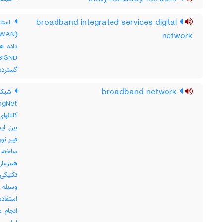
broadband integrated services digital
استان
network
گسترده (WAN)فراهم می
broadband network
کاناله
بین ای
فیبر نو
ساخته 
تکنیکی 
وسیله ف
استفاد