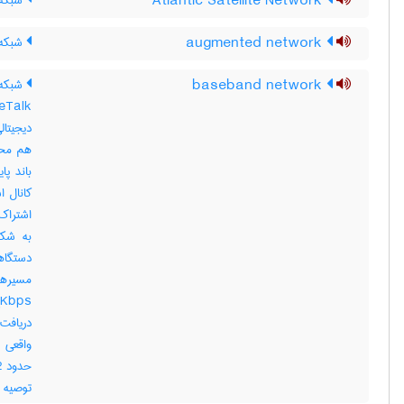
Atlantic Satellite Network
شبکه 
augmented network
شبکه 
baseband network
دیجیتال
هم محو
باند پا
کانال ا
اشتراک 
به شکل
دستگاه
دریافت
واقعی 
توصیه میگرد