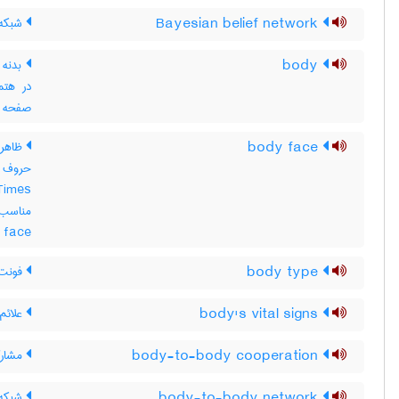
Bayesian belief network
شبکه ی
body
بدنه (
در هت
صفحه و
body face
ظاهر 
face نیز نگاه کنید به ‎ serif
body type
فونت 
body's vital signs
علائم 
body-to-body cooperation
مشارک
body-to-body network
شبکه 