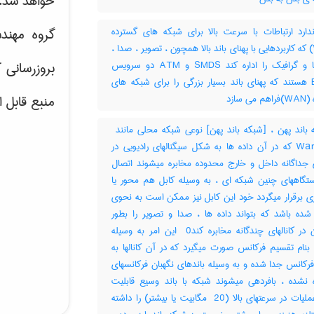
خواهد شد.
دارد ارتباطات با سرعت بالا برای شبکه های گسترده
گروه مهند
(WAN) که کاربردهایی با پهنای باند بالا همچون ، تصویر ، صدا ،
داده ها و گرافیک را اداره کند SMDS و ATM دو سرویس
بروزرسانی 
BISND هستند که پهنای باند بسیار بزرگی را برای شبکه های
 سازد
منبع قابل 
WangNet که در آن داده ها به شکل سیگنالهای رادیویی در
ای جداگانه داخل و خارج محدوده مخابره میشوند اتصال
ستگاههای چنین شبکه ای ، به وسیله کابل هم محور یا
ری برقرار میگردد خود این کابل نیز ممکن است به نحوی
شده باشد که بتواند داده ها ، صدا و تصویر را بطور
همزمان در کانالهای چندگانه مخابره کند‎ 0 این امر به وسیله
بنام تقسیم فرکانس صورت میگیرد که در آن کانالها به
رکانس جدا شده و به وسیله باندهای نگهبان فرکانسهای
ه نشده ، بافردهی میشوند شبکه با باند وسیع قابلیت
انجام عملیات در سرعتهای بالا (‎ 20 مگابیت یا بیشتر) را داشته