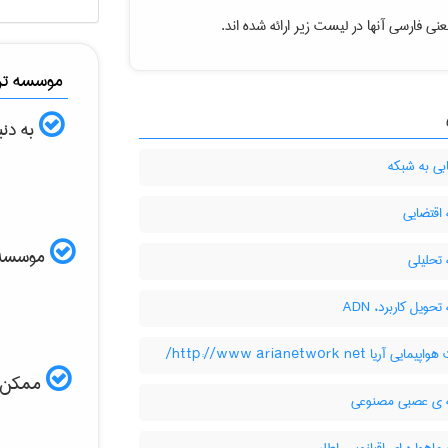
نی فارسی آنها در لیست زیر ارائه شده اند.
موسسه ترج
به دنب
بی به شبکه
اقتضایی
موسسه ال
تحلیلی
حویل کاربرد، ADN
ی آریا http://www arianetwork net/
ممکن اس
ی عصبی مصنوعی