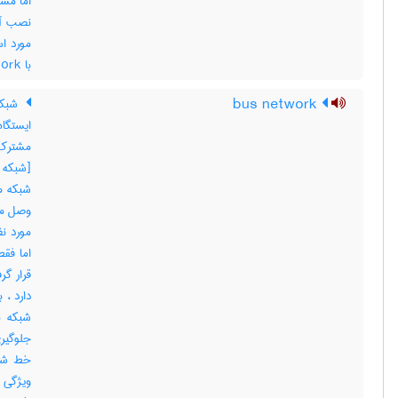
اما مست
نصب آن
با ‎ baseband network
bus network
شبکه
ایستگا
مشترک ت
شبکه م
وصل می
مورد نظ
اما فقط
قرار گ
دارد ، 
شبکه م
جلوگیری
خط شبک