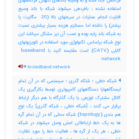
فرکانس جدا شده و به وسیله باندهای نگهبان فرکانسهای
استفاده نشده ، بافردهی میشوند شبکه با باند وسیع
قابلیت انجام عملیات در سرعتهای بالا (‎ 20 مگابیت یا
بیشتر) را داشته اما مستلزم هزینه بسیار بیشتری نسبت
به شبکه باند پایه بوده و نصب آن نیز مشکل میباشد این
نوع شبکه براساس تکنولوژی مورد استفاده در تلویزیونهای
کابلی (‎CATV) است مقایسه کنید با ‎ baseband
network
broadband network
شبکه خطی ؛ شلکه گذری ؛ سیستمی که در آن تمام
ایستگاههایا دستگاههای کامپیوتری توسط بکارگیری یک
کانال مشترک توزیعی یا یک گذارگاه با هم دیگر ارتباط
برقرار می کنند ، [شبکه خطی ، شبکه گذری] یک نوع
هم بندی (‎topology) شبکه محلی که در آن تمام گره
ها به یک خط ارتباطاتی اصلی وصل میشوند در شبکه
خطی ، هر یک از گره ها ، فعالیت خط را مورد نظارت