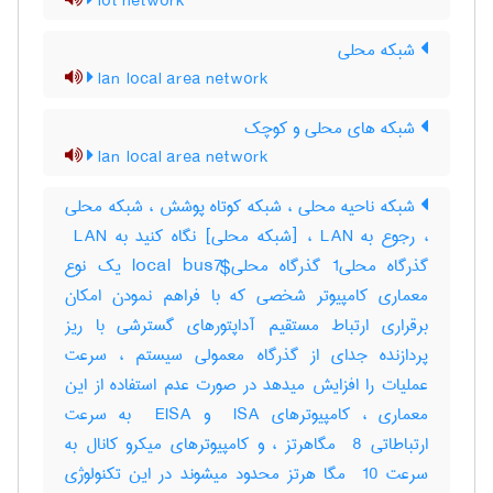
iot network
شبکه محلی
lan local area network
شبکه های محلی و کوچک
lan local area network
شبکه ناحیه محلی ، شبکه کوتاه پوشش ، شبکه محلی
، رجوع به LAN ، [شبکه محلی] نگاه کنید به ‎ LAN
گذرگاه محلی‎1 گذرگاه محلی‎local bus7$ یک نوع
معماری کامپیوتر شخصی که با فراهم نمودن امکان
برقراری ارتباط مستقیم آداپتورهای گسترشی با ریز
پردازنده جدای از گذرگاه معمولی سیستم ، سرعت
عملیات را افزایش میدهد در صورت عدم استفاده از این
معماری ، کامپیوترهای ‎ ISA و ‎ EISA به سرعت
ارتباطاتی ‎ 8 مگاهرتز ، و کامپیوترهای میکرو کانال به
سرعت ‎ 10 مگا هرتز محدود میشوند در این تکنولوژی