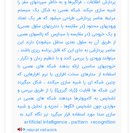
پردازش اطلاعات ، فراگیرها و به خاطر سپردنهای مغز را
شبیه سازی میکند شبکه عصبی به شکل یک سیستم
مرتبط عناصر پردازشی طراحی میشود که هر یک تعداد
ورودیهای محدود (در مقایسه با دندریتهای سلول عصبی)
و یک خروجی (در مقایسه با سیناپس که پالسهای عصبی
از طریق آن به سلول بعدی منتقل میشوند) دارند این
عناصر پردازشی به جای این که قابل برنامه ریزی باشند ،
میتوانند ورودی را بررسی کنند و با تنظیم زمان و تکرار ،
خروجیهای مناسبی ارائه بدهند شبکه های عصبی با
استفاده از مدارهای سخت افزاری یا نرم افزارهایی که
چنین شبکه ای را شبیه سازی میکنند ، شکل میگیرند
این شبکه ها قابلیت ((یاد گیری)) را از طریق بررسی و
تشخیص به کامپیوترها میدهند شبکه های عصبی در
مواردی چون تشخیص الگوها ، تجزیه و تحلیل و شبیه
artificial intelligence ، ‎pattern ‎ recognition
neural network