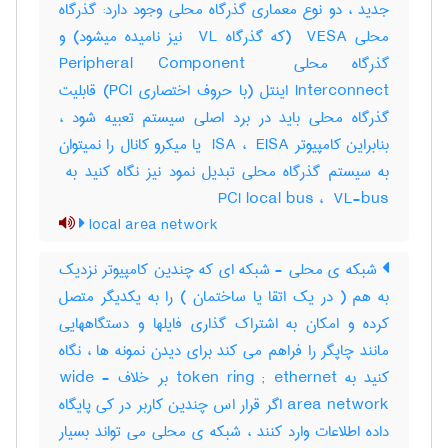
جدید ، دو نوع معماری گذرگاه محلی وجود دارد: گذرگاه
محلی ‎ VESA (که گذرگاه ‎ VL نیز نامیده میشود) و
گذرگاه محلی ‎Peripheral Component ‎
Interconnect اینتل (با حروف اختصاری ‎PCI) قابلیت
گذرگاه محلی باید در برد اصلی سیستم تعبیه شود ،
بنابراین کامپیوتر ‎ ISA ، ‎ EISA یا میکرو کانال را نمیتوان
PCI local bus ، ‎ VL-bus
local area network
شبکه ی محلی - شبکه ای که چندین کامپیوتر نزدیک
به هم ( در یک اتقا یا ساختمان ) را به یکدیگر متصل
کرده و امکان به اشتراک گذاری فایلها و دستگاههایی
مانند چاپگر را فراهم می کند برای دیدن نمونه ها ، نگاه
کنید به token ring ; ethernet بر خلاف wide -
area network اگر قرار اس چندین کاربر در کی پایگاه
داده اطلاعات وارد کنند ، شبکه ی محلی می تواند بسیار