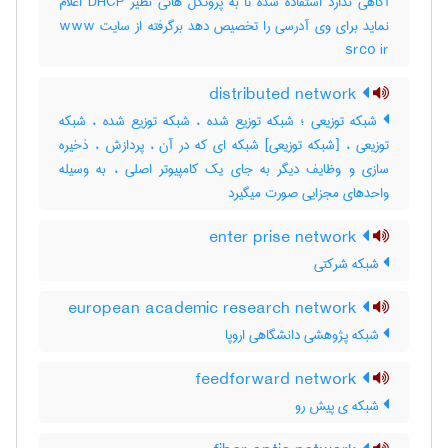
آگاهی ندارد استفاده شده تا به پروتکل هائی نظیر DHCP اعلام
نماید برای وی آدرسی را تخصیص دهد برگرفته از سایت www
srco ir
distributed network
شبکه توزیعی ؛ شبکه توزیع شده ، شبکه توزیع شده ، شبکه
توزیعی ، [شبکه توزیعی] شبکه ای که در آن ، پردازش ، ذخیره
سازی و وظایف دیگر به جای یک کامپیوتر اصلی ، به وسیله
واحدهای مجزایی صورت میگیرد
enter prise network
شبکه شرکتی
european academic research network
شبکه پژوهشی دانشگاهی اروپا
feedforward network
شبکه ی پیش رو