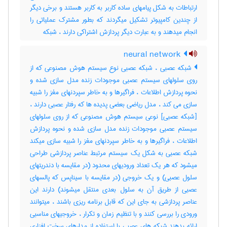
ارتباطات به شکل پیامهای ساده کاربر به کاربر هستند و برخی دیگر
از چندین کامپیوتر تشکیل میگردند که بطور مشترک عملیاتی را
انجام میدهند و به عبارت دیگر پردازش اشتراکی دارند ، ‌شبکه
neural network
شبکه عصبی ، شبکه عصبی نوع سیستم هوش مصنوعی که از
روی سلولهای سیستم عصبی موجودات زنده مدل سازی شده و
نحوه پردازش اطلاعات ، فراگیرها و به خاطر سپردنهای مغز را شبیه
سازی می کند ، مدل ریاضی بعضی پدیده ها که رفتار عصبی دارند ،
[شبکه عصبی] نوعی سیستم هوش مصنوعی که از روی سلولهای
سیستم عصبی موجودات زنده مدل سازی شده و نحوه پردازش
اطلاعات ، فراگیرها و به خاطر سپردنهای مغز را شبیه سازی میکند
شبکه عصبی به شکل یک سیستم مرتبط عناصر پردازشی طراحی
میشود که هر یک تعداد ورودیهای محدود (در مقایسه با دندریتهای
سلول عصبی) و یک خروجی (در مقایسه با سیناپس که پالسهای
عصبی از طریق آن به سلول بعدی منتقل میشوند) دارند این
عناصر پردازشی به جای این که قابل برنامه ریزی باشند ، میتوانند
ورودی را بررسی کنند و با تنظیم زمان و تکرار ، خروجیهای مناسبی
ارائه بدهند شبکه های عصبی با استفاده از مدارهای سخت افزاری