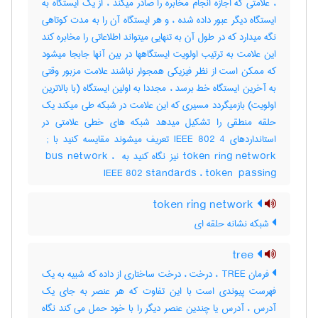
، علامتی که اجازه انجام مخابره را صادر میکند ، از یک ایستگاه به
ایستگاه دیگر عبور داده شده ، و هر ایستگاه آن را به مدت کوتاهی
نگه میدارد که در طول آن به تنهایی میتواند اطلاعاتی را مخابره کند
این علامت به ترتیب اولویت ایستگاهها در بین آنها جابجا میشود
که ممکن است از نظر فیزیکی همجوار نباشند علامت مزبور وقتی
به آخرین ایستگاه خط برسد ، مجددا به اولین ایستگاه (با بالاترین
اولویت) بازمیگردد مسیری که این علامت در شبکه طی میکند یک
حلقه منطقی را تشکیل میدهد شبکه های خطی علامتی در
استانداردهای ‎IEEE 802 4 تعریف میشوند مقایسه کنید با ‎ ;
token ring network نیز نگاه کنید به ‎ bus network ، ‎
IEEE 802 standards ، ‎token ‎ passing
token ring network
شبکه نشانه حلقه ای
tree
فرمان TREE ، درخت ، درخت ساختاری از داده که شبیه به یک
فهرست پیوندی است با این تفاوت که هر عنصر به جای یک
آدرس ، آدرس یا چندین عنصر دیگر را با خود حمل می کند نگاه