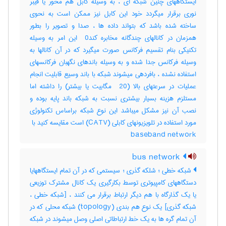
ایستگاههای چنین شبکه ای ، به وسیله کابل هم محور یا فیبر
نوری برقرار میگردد خود این کابل نیز ممکن است به نحوی
ساخته شده باشد که بتواند داده ها ، صدا و تصویر را بطور
همزمان در کانالهای چندگانه مخابره کند‎ 0 این امر به وسیله
تکنیکی بنام تقسیم فرکانس صورت میگیرد که در آن کانالها به
وسیله فرکانس جدا شده و به وسیله باندهای نگهبان فرکانسهای
استفاده نشده ، بافردهی میشوند شبکه با باند وسیع قابلیت انجام
عملیات در سرعتهای بالا (‎ 20 مگابیت یا بیشتر) را داشته اما
مستلزم هزینه بسیار بیشتری نسبت به شبکه باند پایه بوده و
نصب آن نیز مشکل میباشد این نوع شبکه براساس تکنولوژی
baseband network
bus network
شبکه خطی ؛ شلکه گذری ؛ سیستمی که در آن تمام ایستگاههایا
دستگاههای کامپیوتری توسط بکارگیری یک کانال مشترک توزیعی
یا یک گذارگاه با هم دیگر ارتباط برقرار می کنند ، [شبکه خطی ،
شبکه گذری] یک نوع هم بندی (‎topology) شبکه محلی که در
آن تمام گره ها به یک خط ارتباطاتی اصلی وصل میشوند در شبکه