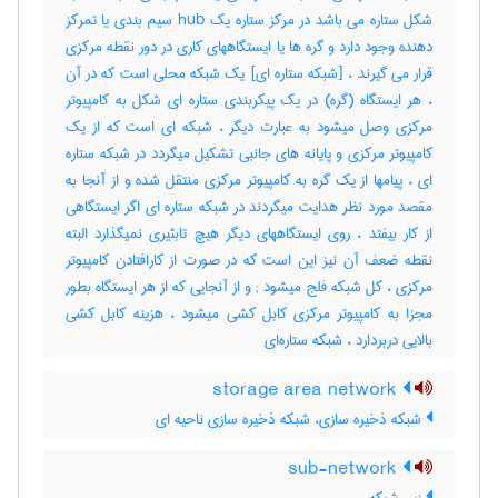
شکل ستاره می باشد در مرکز ستاره یک hub سیم بندی یا تمرکز
دهنده وجود دارد و گره ها یا ایستگاههای کاری در دور نقطه مرکزی
قرار می گیرند ، [شبکه ستاره ای] یک شبکه محلی است که در آن
، هر ایستگاه (گره) در یک پیکربندی ستاره ای شکل به کامپیوتر
مرکزی وصل میشود به عبارت دیگر ، شبکه ای است که از یک
کامپیوتر مرکزی و پایانه های جانبی تشکیل میگردد در شبکه ستاره
ای ، پیامها از یک گره به کامپیوتر مرکزی منتقل شده و از آنجا به
مقصد مورد نظر هدایت میگردند در شبکه ستاره ای اگر ایستگاهی
از کار بیفتد ، روی ایستگاههای دیگر هیچ تابثیری نمیگذارد البته
نقطه ضعف آن نیز این است که در صورت از کارافتادن کامپیوتر
مرکزی ، کل شبکه فلج میشود‎ ; و از آنجایی که از هر ایستگاه بطور
مجزا به کامپیوتر مرکزی کابل کشی میشود ، هزینه کابل کشی
بالایی دربردارد ، شبکه ستاره‌ای
storage area network
شبکه ذخیره سازی، شبکه ذخیره سازی ناحیه ای
sub-network