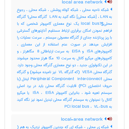
local area network
شبکه ناحیه محلی ، شبکه کوتاه پوشش ، شبکه محلی ، رجوع
به LAN ، [شبکه محلی] نگاه کنید به ‎ LAN گذرگاه محلی‎1 گذرگاه
محلی‎local bus7$ یک نوع معماری کامپیوتر شخصی که با
فراهم نمودن امکان برقراری ارتباط مستقیم آداپتورهای گسترشی
با ریز پردازنده جدای از گذرگاه معمولی سیستم ، سرعت عملیات را
افزایش میدهد در صورت عدم استفاده از این معماری ،
کامپیوترهای ‎ ISA و ‎ EISA به سرعت ارتباطاتی ‎ 8 مگاهرتز ، و
کامپیوترهای میکرو کانال به سرعت ‎ 10 مگا هرتز محدود میشوند
در این تکنولوژی جدید ، دو نوع معماری گذرگاه محلی وجود دارد:
گذرگاه محلی ‎ VESA (که گذرگاه ‎ VL نیز نامیده میشود) و گذرگاه
محلی ‎Peripheral Component ‎ Interconnect اینتل (با
حروف اختصاری ‎PCI) قابلیت گذرگاه محلی باید در برد اصلی
سیستم تعبیه شود ، بنابراین کامپیوتر ‎ ISA ، ‎ EISA یا میکرو
کانال را نمیتوان به سیستم گذرگاه محلی تبدیل نمود نیز نگاه کنید
به ‎ PCI local bus ، ‎ VL-bus
local-area network
شبکه ی محلی - شبکه ای که چندین کامپیوتر نزدیک به هم (