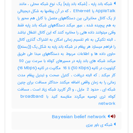
AppleTalk یا ‎ Ethernet ، که در آن پیغامها به شکل دیجیتالی
از یک کانال مخابراتی بین دستگاههای متصل با کابل هم محور یا
به هم پیچیده شده ، عبور میکند دستگاههای شبکه باند پایه فقط
وقتی میتوانند داده هایی را مخابره کنند که این کانال اشغال نباشد
، البته تکنیکی به نام تقسیم زمانی امکان به اشتراک گذاری کانال
را فراهم میسازد هر پیغام در شبکه باند پایه به شکل یک ((بسته))
حاوی داده ها و اطلاعات مربوط به دستگاههای مبدا طی طریق
میکند شبکه های باند پایه در مسیرهای کوتاه با سرعت بین ‎ 50
کیلوبیت در ثانیه (‎50 Kbps) تا ‎ 16 مگابیت در ثانیه (‎16 Mbps)
کار میکند‎ ; که البته دریافت ، کنترل صحت و تبدیل پیغام مدت
زمانی را به زمان واقعی اضافه میکنند حداکثر مسافت برای چنین
شبکه ای ، حدود ‎ 2 مایل ، و اگر کاربرد شبکه زیاد است ، مسافت
کوتاه تری توصیه میگردد مقایسه کنید با ‎ broadband
network
Bayesian belief network
شبکه ی باور بیزی