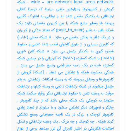
wide - are network local area network ، شبکه
گروهی از کامپیوترها وابزارهای جانبی مرتبط که توسط کانالی
ارتباطاتی به یکدیگر متصل شده اند و توانایی به اشتراک گذاری
پرونده ها وسایر منابع شبکه را بین کاربران متعددی دارند یک
شبکه نظیر به نظیر (peer_to_peer) که تعداد اندکی از کاربران
را در یک دفتر یا بخش متصل می سازد ، تا شبکه محلی (LAN)
که کاربران بسیاری را از طریق کابلهای نصب شده دائمی و خطوط
شماره گیری به یکدیگر متصل می سازد; تا شبکه کلان شهری
(MAN ) یا شبکه گسترده (WAN) که کاربرانی را در چندین شبکه
گسترده شده در یک ناحیه جغرافیایی وسیع متصل می سازد ،
همگی محدوده شبکه را تشکیل می دهند ، [شبکه] گروهی از
کامپیوترها و وسایل مربوطه که به وسیله امکانات ارتباطاتی به هم
متصل میشوند در شبکه ارتباطات دائمی به وسله کابلها و ارتباطات
موقت به وسیله تلفن یا خطوط ارتباطاتی دیگر برقرار میگردد شبکه
میتواند به کوچکی یک شبکه محلی باشد که از چند کامپیوتر ،
چاپگر و تجهیزات دیگر تشکیل میشود و یا میتواند از تعداد زیادی
کامپیوتر کوچک و بزرگ در یک ناحیه جغرافیایی وسیع تشکیل
گردد شبکه ، چه کوچک و چه بزرگ ، یک وسیله ارتباطاتی و تبادل
اطلاعات الکتریکی در اختیار کاربران آن قرار میدهد برخی از انواع