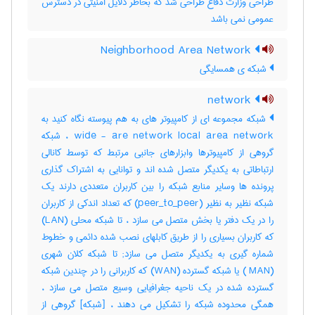
طراحی وزارت دفاع طراحی شد که بخاطر دلایل امنیتی در دسترس
عمومی نمی باشد
Neighborhood Area Network
شبکه‌ ی همسایگی
network
شبکه مجموعه ای از کامپیوتر های به هم پیوسته نگاه کنید به
wide - are network local area network ، شبکه
گروهی از کامپیوترها وابزارهای جانبی مرتبط که توسط کانالی
ارتباطاتی به یکدیگر متصل شده اند و توانایی به اشتراک گذاری
پرونده ها وسایر منابع شبکه را بین کاربران متعددی دارند یک
شبکه نظیر به نظیر (peer_to_peer) که تعداد اندکی از کاربران
را در یک دفتر یا بخش متصل می سازد ، تا شبکه محلی (LAN)
که کاربران بسیاری را از طریق کابلهای نصب شده دائمی و خطوط
شماره گیری به یکدیگر متصل می سازد; تا شبکه کلان شهری
(MAN ) یا شبکه گسترده (WAN) که کاربرانی را در چندین شبکه
گسترده شده در یک ناحیه جغرافیایی وسیع متصل می سازد ،
همگی محدوده شبکه را تشکیل می دهند ، [شبکه] گروهی از