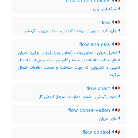
fiber optic network
شبکه فیبر نوری
flow
جاری کردن ؛ جریان ؛ روند ؛ گردش ، شاره ، جریان ، گردش
flow analysis
تحلیل جریان ؛ تحلیل روند ، [تحلیل جریان] روش پیگیری جریان
انواع مختلف اطلاعات در سیستم کامپیوتر ، بخصوص از نقطه نظر
امنیتی و کنترلهایی که جهت حفاظت و صحت اطلاعات اعمال
میگردد
flow chart
نمودار گردشی ؛ شمای عملیات ، نمودار گردش کار
flow conservation
بقای جریان
flow control