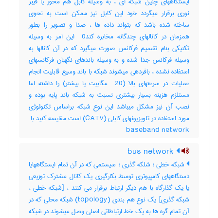
ایستگاههای چنین شبکه ای ، به وسیله کابل هم محور یا فیبر
نوری برقرار میگردد خود این کابل نیز ممکن است به نحوی
ساخته شده باشد که بتواند داده ها ، صدا و تصویر را بطور
همزمان در کانالهای چندگانه مخابره کند‎ 0 این امر به وسیله
تکنیکی بنام تقسیم فرکانس صورت میگیرد که در آن کانالها به
وسیله فرکانس جدا شده و به وسیله باندهای نگهبان فرکانسهای
استفاده نشده ، بافردهی میشوند شبکه با باند وسیع قابلیت انجام
عملیات در سرعتهای بالا (‎ 20 مگابیت یا بیشتر) را داشته اما
مستلزم هزینه بسیار بیشتری نسبت به شبکه باند پایه بوده و
نصب آن نیز مشکل میباشد این نوع شبکه براساس تکنولوژی
baseband network
bus network
شبکه خطی ؛ شلکه گذری ؛ سیستمی که در آن تمام ایستگاههایا
دستگاههای کامپیوتری توسط بکارگیری یک کانال مشترک توزیعی
یا یک گذارگاه با هم دیگر ارتباط برقرار می کنند ، [شبکه خطی ،
شبکه گذری] یک نوع هم بندی (‎topology) شبکه محلی که در
آن تمام گره ها به یک خط ارتباطاتی اصلی وصل میشوند در شبکه