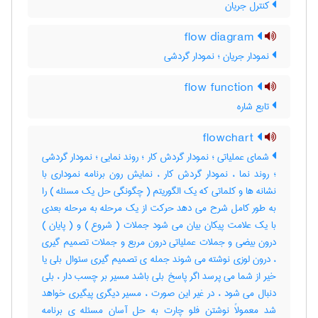
کنترل جریان
flow diagram
نمودار جریان ؛ نمودار گردشی
flow function
تابع شاره
flowchart
شمای عملیاتی ؛ نمودار گردش کار ؛ روند نمایی ؛ نمودار گردشی
؛ روند نما ، نمودار گردش کار ، نمایش رون برنامه نموداری با
نشانه ها و کلماتی که یک الگوریتم ( چگونگی حل یک مسئله ) را
به طور کامل شرح می دهد حرکت از یک مرحله به مرحله بعدی
با یک علامت پیکان بیان می شود جملات ( شروع ) و ( پایان )
درون بیضی و جملات عملیاتی درون مربع و جملات تصمیم گیری
، درون لوزی نوشته می شوند جمله ی تصمیم گیری سئوال بلی یا
خیر از شما می پرسد اگر پاسخ بلی باشد مسیر بر چسب دار ، بلی
دنبال می شود ، در غیر این صورت ، مسیر دیگری پیگیری خواهد
شد معمولاً نوشتن فلو چارت به حل آسان مسئله ی برنامه