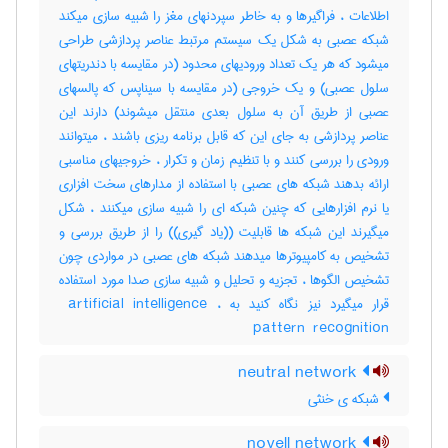
اطلاعات ، فراگیرها و به خاطر سپردنهای مغز را شبیه سازی میکند
شبکه عصبی به شکل یک سیستم مرتبط عناصر پردازشی طراحی
میشود که هر یک تعداد ورودیهای محدود (در مقایسه با دندریتهای
سلول عصبی) و یک خروجی (در مقایسه با سیناپس که پالسهای
عصبی از طریق آن به سلول بعدی منتقل میشوند) دارند این
عناصر پردازشی به جای این که قابل برنامه ریزی باشند ، میتوانند
ورودی را بررسی کنند و با تنظیم زمان و تکرار ، خروجیهای مناسبی
ارائه بدهند شبکه های عصبی با استفاده از مدارهای سخت افزاری
یا نرم افزارهایی که چنین شبکه ای را شبیه سازی میکنند ، شکل
میگیرند این شبکه ها قابلیت ((یاد گیری)) را از طریق بررسی و
تشخیص به کامپیوترها میدهند شبکه های عصبی در مواردی چون
تشخیص الگوها ، تجزیه و تحلیل و شبیه سازی صدا مورد استفاده
قرار میگیرد نیز نگاه کنید به ‎ artificial intelligence ،
‎pattern ‎ recognition
neutral network
شبکه ی خنثی
novell network