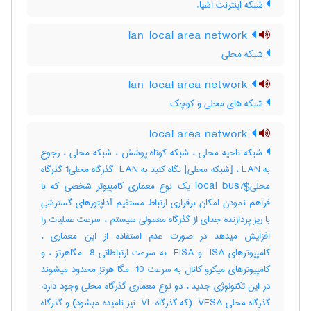
شبکه اینترنت اشیاء
lan local area network
شبکه محلی
lan local area network
شبکه های محلی و کوچک
local area network
شبکه ناحیه محلی ، شبکه کوتاه پوشش ، شبکه محلی ، رجوع
به LAN ، [شبکه محلی] نگاه کنید به ‎ LAN گذرگاه محلی‎1 گذرگاه
محلی‎local bus7$ یک نوع معماری کامپیوتر شخصی که با
فراهم نمودن امکان برقراری ارتباط مستقیم آداپتورهای گسترشی
با ریز پردازنده جدای از گذرگاه معمولی سیستم ، سرعت عملیات را
افزایش میدهد در صورت عدم استفاده از این معماری ،
کامپیوترهای ‎ ISA و ‎ EISA به سرعت ارتباطاتی ‎ 8 مگاهرتز ، و
کامپیوترهای میکرو کانال به سرعت ‎ 10 مگا هرتز محدود میشوند
در این تکنولوژی جدید ، دو نوع معماری گذرگاه محلی وجود دارد:
گذرگاه محلی ‎ VESA (که گذرگاه ‎ VL نیز نامیده میشود) و گذرگاه