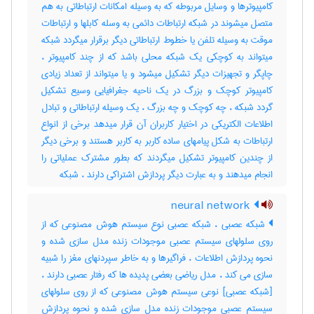
کامپیوترها و وسایل مربوطه که به وسیله امکانات ارتباطاتی به هم
متصل میشوند در شبکه ارتباطات دائمی به وسله کابلها و ارتباطات
موقت به وسیله تلفن یا خطوط ارتباطاتی دیگر برقرار میگردد شبکه
میتواند به کوچکی یک شبکه محلی باشد که از چند کامپیوتر ،
چاپگر و تجهیزات دیگر تشکیل میشود و یا میتواند از تعداد زیادی
کامپیوتر کوچک و بزرگ در یک ناحیه جغرافیایی وسیع تشکیل
گردد شبکه ، چه کوچک و چه بزرگ ، یک وسیله ارتباطاتی و تبادل
اطلاعات الکتریکی در اختیار کاربران آن قرار میدهد برخی از انواع
ارتباطات به شکل پیامهای ساده کاربر به کاربر هستند و برخی دیگر
از چندین کامپیوتر تشکیل میگردند که بطور مشترک عملیاتی را
انجام میدهند و به عبارت دیگر پردازش اشتراکی دارند ، ‌شبکه
neural network
شبکه عصبی ، شبکه عصبی نوع سیستم هوش مصنوعی که از
روی سلولهای سیستم عصبی موجودات زنده مدل سازی شده و
نحوه پردازش اطلاعات ، فراگیرها و به خاطر سپردنهای مغز را شبیه
سازی می کند ، مدل ریاضی بعضی پدیده ها که رفتار عصبی دارند ،
[شبکه عصبی] نوعی سیستم هوش مصنوعی که از روی سلولهای
سیستم عصبی موجودات زنده مدل سازی شده و نحوه پردازش