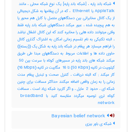
AppleTalk یا ‎ Ethernet ، که در آن پیغامها به شکل دیجیتالی
از یک کانال مخابراتی بین دستگاههای متصل با کابل هم محور یا
به هم پیچیده شده ، عبور میکند دستگاههای شبکه باند پایه فقط
وقتی میتوانند داده هایی را مخابره کنند که این کانال اشغال نباشد
، البته تکنیکی به نام تقسیم زمانی امکان به اشتراک گذاری کانال
را فراهم میسازد هر پیغام در شبکه باند پایه به شکل یک ((بسته))
حاوی داده ها و اطلاعات مربوط به دستگاههای مبدا طی طریق
میکند شبکه های باند پایه در مسیرهای کوتاه با سرعت بین ‎ 50
کیلوبیت در ثانیه (‎50 Kbps) تا ‎ 16 مگابیت در ثانیه (‎16 Mbps)
کار میکند‎ ; که البته دریافت ، کنترل صحت و تبدیل پیغام مدت
زمانی را به زمان واقعی اضافه میکنند حداکثر مسافت برای چنین
شبکه ای ، حدود ‎ 2 مایل ، و اگر کاربرد شبکه زیاد است ، مسافت
کوتاه تری توصیه میگردد مقایسه کنید با ‎ broadband
network
Bayesian belief network
شبکه ی باور بیزی