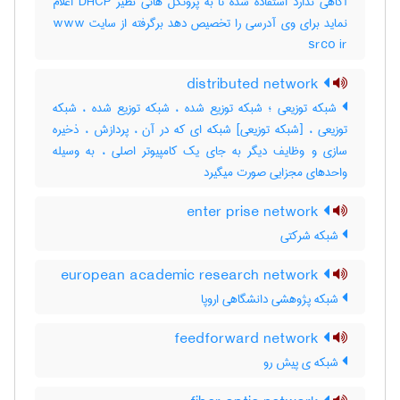
آگاهی ندارد استفاده شده تا به پروتکل هائی نظیر DHCP اعلام
نماید برای وی آدرسی را تخصیص دهد برگرفته از سایت www
srco ir
distributed network
شبکه توزیعی ؛ شبکه توزیع شده ، شبکه توزیع شده ، شبکه
توزیعی ، [شبکه توزیعی] شبکه ای که در آن ، پردازش ، ذخیره
سازی و وظایف دیگر به جای یک کامپیوتر اصلی ، به وسیله
واحدهای مجزایی صورت میگیرد
enter prise network
شبکه شرکتی
european academic research network
شبکه پژوهشی دانشگاهی اروپا
feedforward network
شبکه ی پیش رو