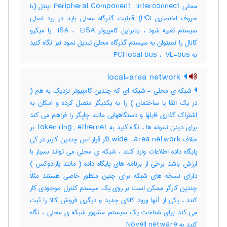
محلی ‎Peripheral Component ‎ Interconnect اینتل (با
حروف اختصاری ‎PCI) قابلیت گذرگاه محلی باید در برد اصلی
سیستم تعبیه شود ، بنابراین کامپیوتر ‎ ISA ، ‎ EISA یا میکرو
کانال را نمیتوان به سیستم گذرگاه محلی تبدیل نمود نیز نگاه کنید
به ‎ PCI local bus ، ‎ VL-bus
local-area network
شبکه ی محلی - شبکه ای که چندین کامپیوتر نزدیک به هم (
در یک اتقا یا ساختمان ) را به یکدیگر متصل کرده و امکان به
اشتراک گذاری فایلها و دستگاههایی مانند چاپگر را فراهم می کند
برای دیدن نمونه ها ، نگاه کنید به token ring ; ethernet بر
خلاف wide -area network اگر قرار اس چندین کاربر در کی
پایگاه داده اطلاعات وارد کنند ، شبکه ی محلی می تواند بسیار با
ارزش باشد برخی از برنامه های پایگاه داده ( مانند پارادوکس )
دارای نسخه های شبکه برای چنین منظور خاصی هستند مثلاً
چندین کارگر ممکن است بر روی یک سیستم کنترل موجودی کار
کنند ، یکی از آنها ورود کالای جدید و دیگری فروش کالا را ثبت
می کند برای شناخت یک سیستم مشهور شبکه ی محلی ، نگاه
کنید به Novell netware