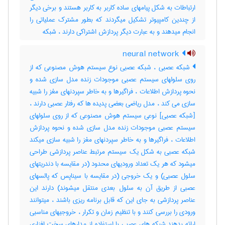
ارتباطات به شکل پیامهای ساده کاربر به کاربر هستند و برخی دیگر
از چندین کامپیوتر تشکیل میگردند که بطور مشترک عملیاتی را
انجام میدهند و به عبارت دیگر پردازش اشتراکی دارند ، ‌شبکه
neural network
شبکه عصبی ، شبکه عصبی نوع سیستم هوش مصنوعی که از
روی سلولهای سیستم عصبی موجودات زنده مدل سازی شده و
نحوه پردازش اطلاعات ، فراگیرها و به خاطر سپردنهای مغز را شبیه
سازی می کند ، مدل ریاضی بعضی پدیده ها که رفتار عصبی دارند ،
[شبکه عصبی] نوعی سیستم هوش مصنوعی که از روی سلولهای
سیستم عصبی موجودات زنده مدل سازی شده و نحوه پردازش
اطلاعات ، فراگیرها و به خاطر سپردنهای مغز را شبیه سازی میکند
شبکه عصبی به شکل یک سیستم مرتبط عناصر پردازشی طراحی
میشود که هر یک تعداد ورودیهای محدود (در مقایسه با دندریتهای
سلول عصبی) و یک خروجی (در مقایسه با سیناپس که پالسهای
عصبی از طریق آن به سلول بعدی منتقل میشوند) دارند این
عناصر پردازشی به جای این که قابل برنامه ریزی باشند ، میتوانند
ورودی را بررسی کنند و با تنظیم زمان و تکرار ، خروجیهای مناسبی
ارائه بدهند شبکه های عصبی با استفاده از مدارهای سخت افزاری