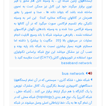
ایستگاههای چنین شبکه ای ، به وسیله کابل هم محور یا فیبر
نوری برقرار میگردد خود این کابل نیز ممکن است به نحوی
ساخته شده باشد که بتواند داده ها ، صدا و تصویر را بطور
همزمان در کانالهای چندگانه مخابره کند‎ 0 این امر به وسیله
تکنیکی بنام تقسیم فرکانس صورت میگیرد که در آن کانالها به
وسیله فرکانس جدا شده و به وسیله باندهای نگهبان فرکانسهای
استفاده نشده ، بافردهی میشوند شبکه با باند وسیع قابلیت انجام
عملیات در سرعتهای بالا (‎ 20 مگابیت یا بیشتر) را داشته اما
مستلزم هزینه بسیار بیشتری نسبت به شبکه باند پایه بوده و
نصب آن نیز مشکل میباشد این نوع شبکه براساس تکنولوژی
baseband network
bus network
شبکه خطی ؛ شلکه گذری ؛ سیستمی که در آن تمام ایستگاههایا
دستگاههای کامپیوتری توسط بکارگیری یک کانال مشترک توزیعی
یا یک گذارگاه با هم دیگر ارتباط برقرار می کنند ، [شبکه خطی ،
شبکه گذری] یک نوع هم بندی (‎topology) شبکه محلی که در
آن تمام گره ها به یک خط ارتباطاتی اصلی وصل میشوند در شبکه