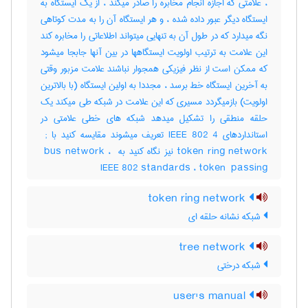
، علامتی که اجازه انجام مخابره را صادر میکند ، از یک ایستگاه به
ایستگاه دیگر عبور داده شده ، و هر ایستگاه آن را به مدت کوتاهی
نگه میدارد که در طول آن به تنهایی میتواند اطلاعاتی را مخابره کند
این علامت به ترتیب اولویت ایستگاهها در بین آنها جابجا میشود
که ممکن است از نظر فیزیکی همجوار نباشند علامت مزبور وقتی
به آخرین ایستگاه خط برسد ، مجددا به اولین ایستگاه (با بالاترین
اولویت) بازمیگردد مسیری که این علامت در شبکه طی میکند یک
حلقه منطقی را تشکیل میدهد شبکه های خطی علامتی در
استانداردهای ‎IEEE 802 4 تعریف میشوند مقایسه کنید با ‎ ;
token ring network نیز نگاه کنید به ‎ bus network ، ‎
IEEE 802 standards ، ‎token ‎ passing
token ring network
شبکه نشانه حلقه ای
tree network
شبکه درختی
user's manual