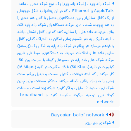
AppleTalk یا ‎ Ethernet ، که در آن پیغامها به شکل دیجیتالی
از یک کانال مخابراتی بین دستگاههای متصل با کابل هم محور یا
به هم پیچیده شده ، عبور میکند دستگاههای شبکه باند پایه فقط
وقتی میتوانند داده هایی را مخابره کنند که این کانال اشغال نباشد
، البته تکنیکی به نام تقسیم زمانی امکان به اشتراک گذاری کانال
را فراهم میسازد هر پیغام در شبکه باند پایه به شکل یک ((بسته))
حاوی داده ها و اطلاعات مربوط به دستگاههای مبدا طی طریق
میکند شبکه های باند پایه در مسیرهای کوتاه با سرعت بین ‎ 50
کیلوبیت در ثانیه (‎50 Kbps) تا ‎ 16 مگابیت در ثانیه (‎16 Mbps)
کار میکند‎ ; که البته دریافت ، کنترل صحت و تبدیل پیغام مدت
زمانی را به زمان واقعی اضافه میکنند حداکثر مسافت برای چنین
شبکه ای ، حدود ‎ 2 مایل ، و اگر کاربرد شبکه زیاد است ، مسافت
کوتاه تری توصیه میگردد مقایسه کنید با ‎ broadband
network
Bayesian belief network
شبکه ی باور بیزی