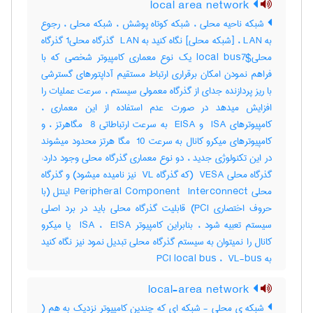
local area network
شبکه ناحیه محلی ، شبکه کوتاه پوشش ، شبکه محلی ، رجوع
به LAN ، [شبکه محلی] نگاه کنید به ‎ LAN گذرگاه محلی‎1 گذرگاه
محلی‎local bus7$ یک نوع معماری کامپیوتر شخصی که با
فراهم نمودن امکان برقراری ارتباط مستقیم آداپتورهای گسترشی
با ریز پردازنده جدای از گذرگاه معمولی سیستم ، سرعت عملیات را
افزایش میدهد در صورت عدم استفاده از این معماری ،
کامپیوترهای ‎ ISA و ‎ EISA به سرعت ارتباطاتی ‎ 8 مگاهرتز ، و
کامپیوترهای میکرو کانال به سرعت ‎ 10 مگا هرتز محدود میشوند
در این تکنولوژی جدید ، دو نوع معماری گذرگاه محلی وجود دارد:
گذرگاه محلی ‎ VESA (که گذرگاه ‎ VL نیز نامیده میشود) و گذرگاه
محلی ‎Peripheral Component ‎ Interconnect اینتل (با
حروف اختصاری ‎PCI) قابلیت گذرگاه محلی باید در برد اصلی
سیستم تعبیه شود ، بنابراین کامپیوتر ‎ ISA ، ‎ EISA یا میکرو
کانال را نمیتوان به سیستم گذرگاه محلی تبدیل نمود نیز نگاه کنید
به ‎ PCI local bus ، ‎ VL-bus
local-area network
شبکه ی محلی - شبکه ای که چندین کامپیوتر نزدیک به هم (