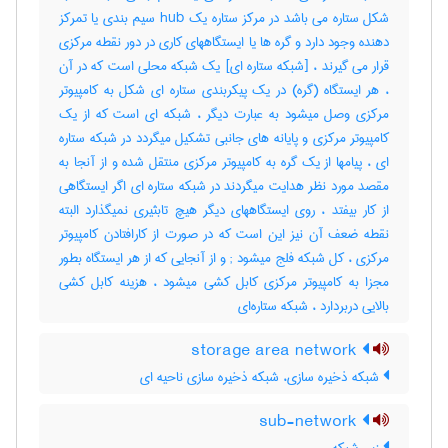
شکل ستاره می باشد در مرکز ستاره یک hub سیم بندی یا تمرکز
دهنده وجود دارد و گره ها یا ایستگاههای کاری در دور نقطه مرکزی
قرار می گیرند ، [شبکه ستاره ای] یک شبکه محلی است که در آن
، هر ایستگاه (گره) در یک پیکربندی ستاره ای شکل به کامپیوتر
مرکزی وصل میشود به عبارت دیگر ، شبکه ای است که از یک
کامپیوتر مرکزی و پایانه های جانبی تشکیل میگردد در شبکه ستاره
ای ، پیامها از یک گره به کامپیوتر مرکزی منتقل شده و از آنجا به
مقصد مورد نظر هدایت میگردند در شبکه ستاره ای اگر ایستگاهی
از کار بیفتد ، روی ایستگاههای دیگر هیچ تابثیری نمیگذارد البته
نقطه ضعف آن نیز این است که در صورت از کارافتادن کامپیوتر
مرکزی ، کل شبکه فلج میشود‎ ; و از آنجایی که از هر ایستگاه بطور
مجزا به کامپیوتر مرکزی کابل کشی میشود ، هزینه کابل کشی
بالایی دربردارد ، شبکه ستاره‌ای
storage area network
شبکه ذخیره سازی، شبکه ذخیره سازی ناحیه ای
sub-network