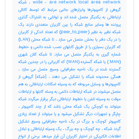
wide - are network local area network ، شبکه
گروهی از کامپیوترها وابزارهای جانبی مرتبط که توسط کانالی
ارتباطاتی به یکدیگر متصل شده اند و توانایی به اشتراک گذاری
پرونده ها وسایر منابع شبکه را بین کاربران متعددی دارند یک
شبکه نظیر به نظیر (peer_to_peer) که تعداد اندکی از کاربران
را در یک دفتر یا بخش متصل می سازد ، تا شبکه محلی (LAN)
که کاربران بسیاری را از طریق کابلهای نصب شده دائمی و خطوط
شماره گیری به یکدیگر متصل می سازد; تا شبکه کلان شهری
(MAN ) یا شبکه گسترده (WAN) که کاربرانی را در چندین شبکه
گسترده شده در یک ناحیه جغرافیایی وسیع متصل می سازد ،
همگی محدوده شبکه را تشکیل می دهند ، [شبکه] گروهی از
کامپیوترها و وسایل مربوطه که به وسیله امکانات ارتباطاتی به هم
متصل میشوند در شبکه ارتباطات دائمی به وسله کابلها و ارتباطات
موقت به وسیله تلفن یا خطوط ارتباطاتی دیگر برقرار میگردد شبکه
میتواند به کوچکی یک شبکه محلی باشد که از چند کامپیوتر ،
چاپگر و تجهیزات دیگر تشکیل میشود و یا میتواند از تعداد زیادی
کامپیوتر کوچک و بزرگ در یک ناحیه جغرافیایی وسیع تشکیل
گردد شبکه ، چه کوچک و چه بزرگ ، یک وسیله ارتباطاتی و تبادل
اطلاعات الکتریکی در اختیار کاربران آن قرار میدهد برخی از انواع