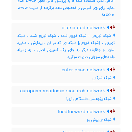
آگاهی ندارد استفاده شده تا به پروتکل هائی نظیر DHCP اعلام
نماید برای وی آدرسی را تخصیص دهد برگرفته از سایت www
srco ir
distributed network
شبکه توزیعی ؛ شبکه توزیع شده ، شبکه توزیع شده ، شبکه
توزیعی ، [شبکه توزیعی] شبکه ای که در آن ، پردازش ، ذخیره
سازی و وظایف دیگر به جای یک کامپیوتر اصلی ، به وسیله
واحدهای مجزایی صورت میگیرد
enter prise network
شبکه شرکتی
european academic research network
شبکه پژوهشی دانشگاهی اروپا
feedforward network
شبکه ی پیش رو