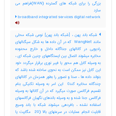
بزرگی را برای شبکه های گسترده (WAN)فراهم می
سازد
broadband integrated services digital network
شبکه باند پهن ، [شبکه باند پهن] نوعی شبکه محلی
مانند ‎ WangNet که در آن داده ها به شکل سیگنالهای
رادیویی در کانالهای جداگانه داخل و خارج محدوده
مخابره میشوند اتصال بین ایستگاههای چنین شبکه ای ،
به وسیله کابل هم محور یا فیبر نوری برقرار میگردد خود
این کابل نیز ممکن است به نحوی ساخته شده باشد که
بتواند داده ها ، صدا و تصویر را بطور همزمان در کانالهای
چندگانه مخابره کند‎ 0 این امر به وسیله تکنیکی بنام
تقسیم فرکانس صورت میگیرد که در آن کانالها به وسیله
فرکانس جدا شده و به وسیله باندهای نگهبان فرکانسهای
استفاده نشده ، بافردهی میشوند شبکه با باند وسیع
قابلیت انجام عملیات در سرعتهای بالا (‎ 20 مگابیت یا