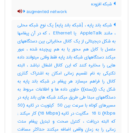
شبکه افزوده
augmented network
شبکه باند پایه ، [شبکه باند پایه] یک نوع شبکه محلی
، مانند ‎ AppleTalk یا ‎ Ethernet ، که در آن پیغامها
به شکل دیجیتالی از یک کانال مخابراتی بین دستگاههای
متصل با کابل هم محور یا به هم پیچیده شده ، عبور
میکند دستگاههای شبکه باند پایه فقط وقتی میتوانند داده
هایی را مخابره کنند که این کانال اشغال نباشد ، البته
تکنیکی به نام تقسیم زمانی امکان به اشتراک گذاری
کانال را فراهم میسازد هر پیغام در شبکه باند پایه به
شکل یک ((بسته)) حاوی داده ها و اطلاعات مربوط به
دستگاههای مبدا طی طریق میکند شبکه های باند پایه در
مسیرهای کوتاه با سرعت بین ‎ 50 کیلوبیت در ثانیه (‎50
Kbps) تا ‎ 16 مگابیت در ثانیه (‎16 Mbps) کار میکند‎ ;
که البته دریافت ، کنترل صحت و تبدیل پیغام مدت
زمانی را به زمان واقعی اضافه میکنند حداکثر مسافت