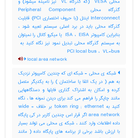
محلی ‎ VESA (که گذرگاه ‎ VL نیز نامیده میشود) و
گذرگاه محلی ‎Peripheral Component ‎
Interconnect اینتل (با حروف اختصاری ‎PCI) قابلیت
گذرگاه محلی باید در برد اصلی سیستم تعبیه شود ،
بنابراین کامپیوتر ‎ ISA ، ‎ EISA یا میکرو کانال را نمیتوان
PCI local bus ، ‎ VL-bus
local area network
شبکه ی محلی - شبکه ای که چندین کامپیوتر نزدیک
به هم ( در یک اتقا یا ساختمان ) را به یکدیگر متصل
کرده و امکان به اشتراک گذاری فایلها و دستگاههایی
مانند چاپگر را فراهم می کند برای دیدن نمونه ها ، نگاه
کنید به token ring ; ethernet بر خلاف wide -
area network اگر قرار اس چندین کاربر در کی پایگاه
داده اطلاعات وارد کنند ، شبکه ی محلی می تواند بسیار
با ارزش باشد برخی از برنامه های پایگاه داده ( مانند