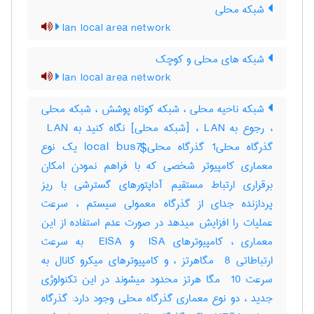
شبکه محلی
lan local area network
شبکه های محلی و کوچک
lan local area network
شبکه ناحیه محلی ، شبکه کوتاه پوشش ، شبکه محلی
، رجوع به LAN ، [شبکه محلی] نگاه کنید به ‎ LAN
گذرگاه محلی‎1 گذرگاه محلی‎local bus7$ یک نوع
معماری کامپیوتر شخصی که با فراهم نمودن امکان
برقراری ارتباط مستقیم آداپتورهای گسترشی با ریز
پردازنده جدای از گذرگاه معمولی سیستم ، سرعت
عملیات را افزایش میدهد در صورت عدم استفاده از این
معماری ، کامپیوترهای ‎ ISA و ‎ EISA به سرعت
ارتباطاتی ‎ 8 مگاهرتز ، و کامپیوترهای میکرو کانال به
سرعت ‎ 10 مگا هرتز محدود میشوند در این تکنولوژی
جدید ، دو نوع معماری گذرگاه محلی وجود دارد: گذرگاه