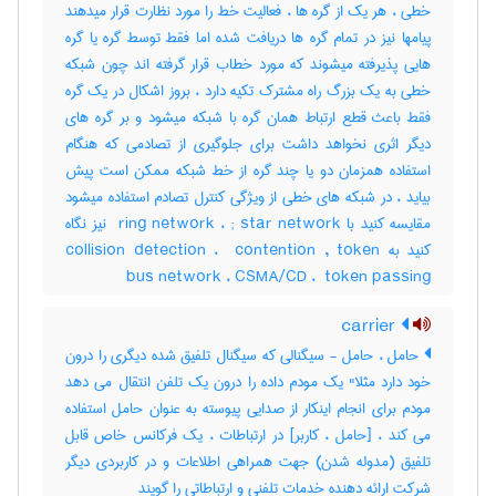
خطی ، هر یک از گره ها ، فعالیت خط را مورد نظارت قرار میدهند
پیامها نیز در تمام گره ها دریافت شده اما فقط توسط گره یا گره
هایی پذیرفته میشوند که مورد خطاب قرار گرفته اند چون شبکه
خطی به یک بزرگ راه مشترک تکیه دارد ، بروز اشکال در یک گره
فقط باعث قطع ارتباط همان گره با شبکه میشود و بر گره های
دیگر اثری نخواهد داشت برای جلوگیری از تصادمی که هنگام
استفاده همزمان دو یا چند گره از خط شبکه ممکن است پیش
بیاید ، در شبکه های خطی از ویژگی کنترل تصادم استفاده میشود
مقایسه کنید با ‎ ring network ، ‎; star network نیز نگاه
کنید به ‎collision detection ، ‎ contention , token
bus network ، ‎CSMA/CD ، ‎ token passing
carrier
حامل ، حامل - سیگنالی که سیگنال تلفیق شده دیگری را درون
خود دارد مثلا" یک مودم داده را درون یک تلفن انتقال می دهد
مودم برای انجام اینکار از صدایی پیوسته به عنوان حامل استفاده
می کند ، [حامل ، کاربر] در ارتباطات ، یک فرکانس خاص قابل
تلفیق (مدوله شدن) جهت همراهی اطلاعات و در کاربردی دیگر
شرکت ارائه دهنده خدمات تلفنی و ارتباطاتی را گویند