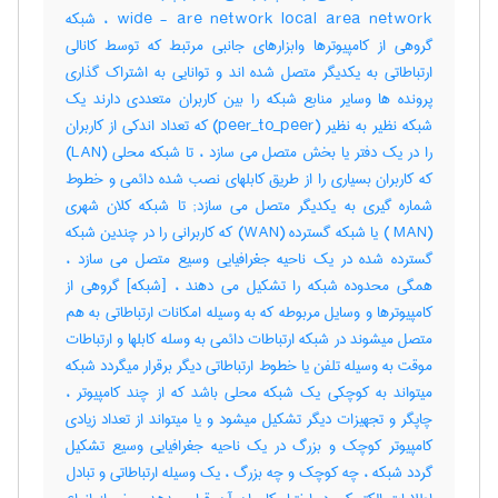
wide - are network local area network ، شبکه
گروهی از کامپیوترها وابزارهای جانبی مرتبط که توسط کانالی
ارتباطاتی به یکدیگر متصل شده اند و توانایی به اشتراک گذاری
پرونده ها وسایر منابع شبکه را بین کاربران متعددی دارند یک
شبکه نظیر به نظیر (peer_to_peer) که تعداد اندکی از کاربران
را در یک دفتر یا بخش متصل می سازد ، تا شبکه محلی (LAN)
که کاربران بسیاری را از طریق کابلهای نصب شده دائمی و خطوط
شماره گیری به یکدیگر متصل می سازد; تا شبکه کلان شهری
(MAN ) یا شبکه گسترده (WAN) که کاربرانی را در چندین شبکه
گسترده شده در یک ناحیه جغرافیایی وسیع متصل می سازد ،
همگی محدوده شبکه را تشکیل می دهند ، [شبکه] گروهی از
کامپیوترها و وسایل مربوطه که به وسیله امکانات ارتباطاتی به هم
متصل میشوند در شبکه ارتباطات دائمی به وسله کابلها و ارتباطات
موقت به وسیله تلفن یا خطوط ارتباطاتی دیگر برقرار میگردد شبکه
میتواند به کوچکی یک شبکه محلی باشد که از چند کامپیوتر ،
چاپگر و تجهیزات دیگر تشکیل میشود و یا میتواند از تعداد زیادی
کامپیوتر کوچک و بزرگ در یک ناحیه جغرافیایی وسیع تشکیل
گردد شبکه ، چه کوچک و چه بزرگ ، یک وسیله ارتباطاتی و تبادل