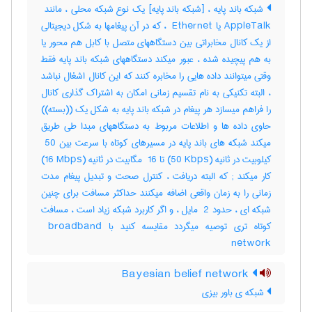
AppleTalk یا ‎ Ethernet ، که در آن پیغامها به شکل دیجیتالی
از یک کانال مخابراتی بین دستگاههای متصل با کابل هم محور یا
به هم پیچیده شده ، عبور میکند دستگاههای شبکه باند پایه فقط
وقتی میتوانند داده هایی را مخابره کنند که این کانال اشغال نباشد
، البته تکنیکی به نام تقسیم زمانی امکان به اشتراک گذاری کانال
را فراهم میسازد هر پیغام در شبکه باند پایه به شکل یک ((بسته))
حاوی داده ها و اطلاعات مربوط به دستگاههای مبدا طی طریق
میکند شبکه های باند پایه در مسیرهای کوتاه با سرعت بین ‎ 50
کیلوبیت در ثانیه (‎50 Kbps) تا ‎ 16 مگابیت در ثانیه (‎16 Mbps)
کار میکند‎ ; که البته دریافت ، کنترل صحت و تبدیل پیغام مدت
زمانی را به زمان واقعی اضافه میکنند حداکثر مسافت برای چنین
شبکه ای ، حدود ‎ 2 مایل ، و اگر کاربرد شبکه زیاد است ، مسافت
کوتاه تری توصیه میگردد مقایسه کنید با ‎ broadband
network
Bayesian belief network
شبکه ی باور بیزی