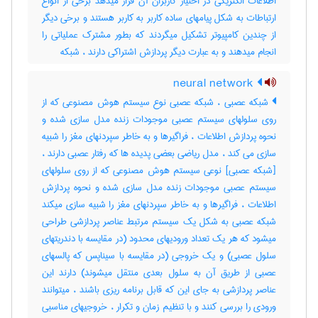
اطلاعات الکتریکی در اختیار کاربران آن قرار میدهد برخی از انواع
ارتباطات به شکل پیامهای ساده کاربر به کاربر هستند و برخی دیگر
از چندین کامپیوتر تشکیل میگردند که بطور مشترک عملیاتی را
انجام میدهند و به عبارت دیگر پردازش اشتراکی دارند ، ‌شبکه
neural network
شبکه عصبی ، شبکه عصبی نوع سیستم هوش مصنوعی که از
روی سلولهای سیستم عصبی موجودات زنده مدل سازی شده و
نحوه پردازش اطلاعات ، فراگیرها و به خاطر سپردنهای مغز را شبیه
سازی می کند ، مدل ریاضی بعضی پدیده ها که رفتار عصبی دارند ،
[شبکه عصبی] نوعی سیستم هوش مصنوعی که از روی سلولهای
سیستم عصبی موجودات زنده مدل سازی شده و نحوه پردازش
اطلاعات ، فراگیرها و به خاطر سپردنهای مغز را شبیه سازی میکند
شبکه عصبی به شکل یک سیستم مرتبط عناصر پردازشی طراحی
میشود که هر یک تعداد ورودیهای محدود (در مقایسه با دندریتهای
سلول عصبی) و یک خروجی (در مقایسه با سیناپس که پالسهای
عصبی از طریق آن به سلول بعدی منتقل میشوند) دارند این
عناصر پردازشی به جای این که قابل برنامه ریزی باشند ، میتوانند
ورودی را بررسی کنند و با تنظیم زمان و تکرار ، خروجیهای مناسبی