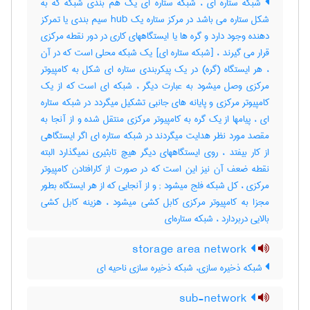
شبکه ستاره ای ، شبکه ستاره ای یک هم بندی شبکه که به
شکل ستاره می باشد در مرکز ستاره یک hub سیم بندی یا تمرکز
دهنده وجود دارد و گره ها یا ایستگاههای کاری در دور نقطه مرکزی
قرار می گیرند ، [شبکه ستاره ای] یک شبکه محلی است که در آن
، هر ایستگاه (گره) در یک پیکربندی ستاره ای شکل به کامپیوتر
مرکزی وصل میشود به عبارت دیگر ، شبکه ای است که از یک
کامپیوتر مرکزی و پایانه های جانبی تشکیل میگردد در شبکه ستاره
ای ، پیامها از یک گره به کامپیوتر مرکزی منتقل شده و از آنجا به
مقصد مورد نظر هدایت میگردند در شبکه ستاره ای اگر ایستگاهی
از کار بیفتد ، روی ایستگاههای دیگر هیچ تابثیری نمیگذارد البته
نقطه ضعف آن نیز این است که در صورت از کارافتادن کامپیوتر
مرکزی ، کل شبکه فلج میشود‎ ; و از آنجایی که از هر ایستگاه بطور
مجزا به کامپیوتر مرکزی کابل کشی میشود ، هزینه کابل کشی
بالایی دربردارد ، شبکه ستاره‌ای
storage area network
شبکه ذخیره سازی، شبکه ذخیره سازی ناحیه ای
sub-network