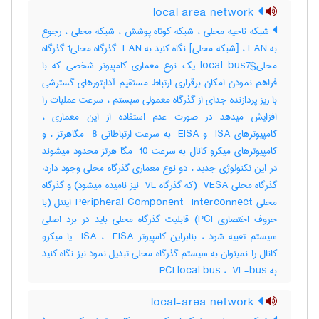
local area network
شبکه ناحیه محلی ، شبکه کوتاه پوشش ، شبکه محلی ، رجوع
به LAN ، [شبکه محلی] نگاه کنید به ‎ LAN گذرگاه محلی‎1 گذرگاه
محلی‎local bus7$ یک نوع معماری کامپیوتر شخصی که با
فراهم نمودن امکان برقراری ارتباط مستقیم آداپتورهای گسترشی
با ریز پردازنده جدای از گذرگاه معمولی سیستم ، سرعت عملیات را
افزایش میدهد در صورت عدم استفاده از این معماری ،
کامپیوترهای ‎ ISA و ‎ EISA به سرعت ارتباطاتی ‎ 8 مگاهرتز ، و
کامپیوترهای میکرو کانال به سرعت ‎ 10 مگا هرتز محدود میشوند
در این تکنولوژی جدید ، دو نوع معماری گذرگاه محلی وجود دارد:
گذرگاه محلی ‎ VESA (که گذرگاه ‎ VL نیز نامیده میشود) و گذرگاه
محلی ‎Peripheral Component ‎ Interconnect اینتل (با
حروف اختصاری ‎PCI) قابلیت گذرگاه محلی باید در برد اصلی
سیستم تعبیه شود ، بنابراین کامپیوتر ‎ ISA ، ‎ EISA یا میکرو
کانال را نمیتوان به سیستم گذرگاه محلی تبدیل نمود نیز نگاه کنید
به ‎ PCI local bus ، ‎ VL-bus
local-area network