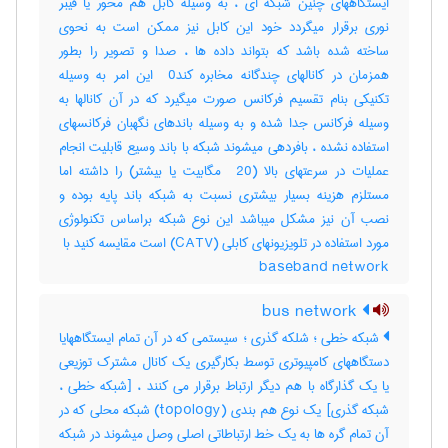
ایستگاههای چنین شبکه ای ، به وسیله کابل هم محور یا فیبر
نوری برقرار میگردد خود این کابل نیز ممکن است به نحوی
ساخته شده باشد که بتواند داده ها ، صدا و تصویر را بطور
همزمان در کانالهای چندگانه مخابره کند‎ 0 این امر به وسیله
تکنیکی بنام تقسیم فرکانس صورت میگیرد که در آن کانالها به
وسیله فرکانس جدا شده و به وسیله باندهای نگهبان فرکانسهای
استفاده نشده ، بافردهی میشوند شبکه با باند وسیع قابلیت انجام
عملیات در سرعتهای بالا (‎ 20 مگابیت یا بیشتر) را داشته اما
مستلزم هزینه بسیار بیشتری نسبت به شبکه باند پایه بوده و
نصب آن نیز مشکل میباشد این نوع شبکه براساس تکنولوژی
baseband network
bus network
شبکه خطی ؛ شلکه گذری ؛ سیستمی که در آن تمام ایستگاههایا
دستگاههای کامپیوتری توسط بکارگیری یک کانال مشترک توزیعی
یا یک گذارگاه با هم دیگر ارتباط برقرار می کنند ، [شبکه خطی ،
شبکه گذری] یک نوع هم بندی (‎topology) شبکه محلی که در
آن تمام گره ها به یک خط ارتباطاتی اصلی وصل میشوند در شبکه