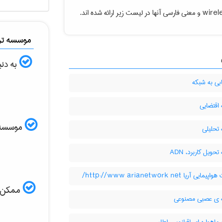
wirel
و معنی فارسی آنها در لیست زیر ارائه شده اند.
موسسه ترج
به دنب
بی به شبکه
اقتضایی
موسسه ال
تحلیلی
حویل کاربرد، ADN
ی آریا http://www arianetwork net/
ممکن اس
ی عصبی مصنوعی