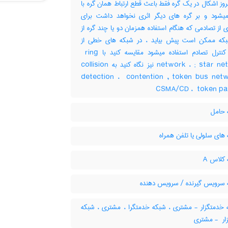
بروز اشکال در یک گره فقط باعث قطع ارتباط همان گره با
یشود و بر گره های دیگر اثری نخواهد داشت برای
 از تصادمی که هنگام استفاده همزمان دو یا چند گره از
ه ممکن است پیش بیاید ، در شبکه های خطی از
ویژگی کنترل تصادم استفاده میشود مقایسه کنید با ‎ ring
network ، ‎; star network نیز نگاه کنید به ‎collision
detection ، ‎ contention , token bus netw
‎CSMA/CD ، ‎ token p
حامل
های سلولی یا تلفن همراه
کلاس A
سرویس گیرنده / سرویس دهنده
خدمتگزار - مشتری ، شبکه خدمتگرا ، مشتری ، شبکه
مشتری