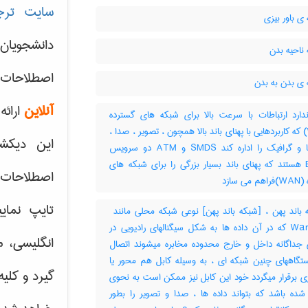
سایت ترج
 باور بیزی
دانشجویان
ناحیه بدن
اصطلاحات 
ی بدن به بدن
آنلاین
ارائه
دارد ارتباطات با سرعت بالا برای شبکه های گسترده
(WAN) که کاربردهایی با پهنای باند بالا همچون ، تصویر ، صدا ،
این دیکش
داده ها و گرافیک را اداره کند SMDS و ATM دو سرویس
BISND هستند که پهنای باند بسیار بزرگی را برای شبکه های
اصطلاحات ک
 سازد
تایپ نمای
WangNet که در آن داده ها به شکل سیگنالهای رادیویی در
انگلیسی، م
ای جداگانه داخل و خارج محدوده مخابره میشوند اتصال
ستگاههای چنین شبکه ای ، به وسیله کابل هم محور یا
گیرد و کلی
ری برقرار میگردد خود این کابل نیز ممکن است به نحوی
شده باشد که بتواند داده ها ، صدا و تصویر را بطور