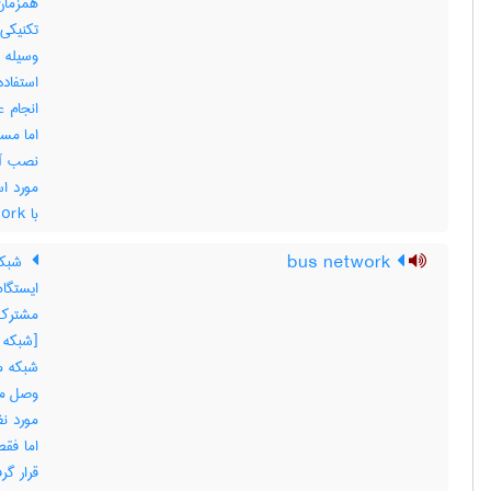
تکنیکی 
وسیله ف
استفاد
اما مست
نصب آن
با ‎ baseband network
bus network
شبکه
ایستگا
مشترک ت
شبکه م
وصل می
مورد نظ
اما فقط
قرار گ