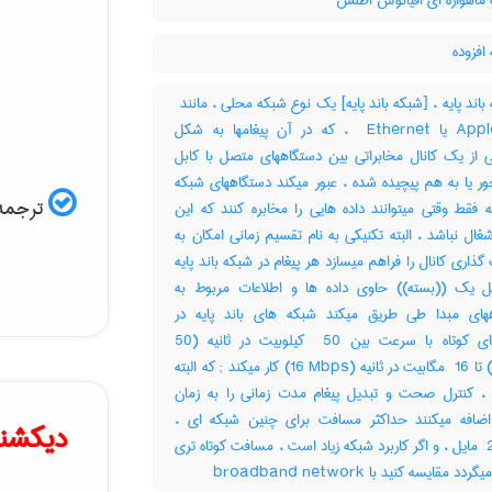
ماهواره ای اقیانوس اطلس
افزوده
AppleTalk یا ‎ Ethernet ، که در آن پیغامها به شکل
ی از یک کانال مخابراتی بین دستگاههای متصل با کابل
ر یا به هم پیچیده شده ، عبور میکند دستگاههای شبکه
ترجمه 
یه فقط وقتی میتوانند داده هایی را مخابره کنند که این
شغال نباشد ، البته تکنیکی به نام تقسیم زمانی امکان به
گذاری کانال را فراهم میسازد هر پیغام در شبکه باند پایه
 یک ((بسته)) حاوی داده ها و اطلاعات مربوط به
های مبدا طی طریق میکند شبکه های باند پایه در
مسیرهای کوتاه با سرعت بین ‎ 50 کیلوبیت در ثانیه (‎50
Kbps) تا ‎ 16 مگابیت در ثانیه (‎16 Mbps) کار میکند‎ ; که البته
 ، کنترل صحت و تبدیل پیغام مدت زمانی را به زمان
اضافه میکنند حداکثر مسافت برای چنین شبکه ای ،
دیکشنر
حدود ‎ 2 مایل ، و اگر کاربرد شبکه زیاد است ، مسافت کوتاه تری
د مقایسه کنید با ‎ broadband network