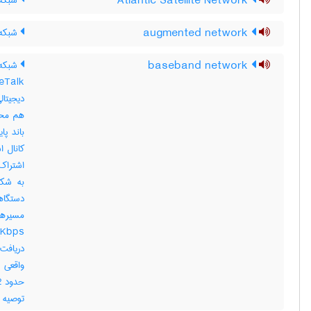
Atlantic Satellite Network
شبکه 
augmented network
شبکه 
baseband network
دیجیتال
هم محو
باند پا
کانال ا
اشتراک 
به شکل
دستگاه
دریافت
واقعی 
توصیه میگرد