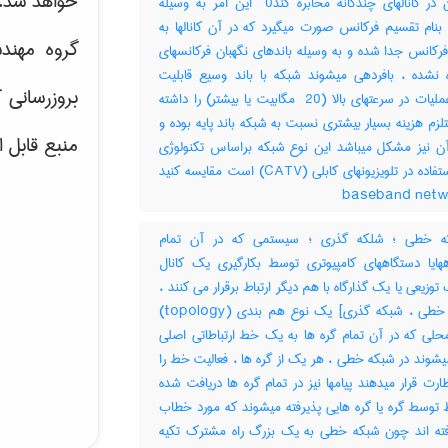
خواهد شد.
همزمان در کانالهای چندگانه مخابره کند‎ 0 این امر به وسیله
بنام تقسیم فرکانس صورت میگیرد که در آن کانالها به
گروه مهند
رکانس جدا شده و به وسیله باندهای نگهبان فرکانسهای
ه نشده ، بافردهی میشوند شبکه با باند وسیع قابلیت
بروزرسانی 
انجام عملیات در سرعتهای بالا (‎ 20 مگابیت یا بیشتر) را داشته
لزم هزینه بسیار بیشتری نسبت به شبکه باند پایه بوده و
منبع قابل 
 نیز مشکل میباشد این نوع شبکه براساس تکنولوژی
مورد استفاده در تلویزیونهای کابلی (‎CATV) است مقایسه کنید
 خطی ؛ شلکه گذری ؛ سیستمی که در آن تمام
ههایا دستگاههای کامپیوتری توسط بکارگیری یک کانال
وزیعی یا یک گذارگاه با هم دیگر ارتباط برقرار می کنند ،
[شبکه خطی ، شبکه گذری] یک نوع هم بندی (‎topology)
حلی که در آن تمام گره ها به یک خط ارتباطاتی اصلی
شوند در شبکه خطی ، هر یک از گره ها ، فعالیت خط را
ارت قرار میدهند پیامها نیز در تمام گره ها دریافت شده
 توسط گره یا گره هایی پذیرفته میشوند که مورد خطاب
رفته اند چون شبکه خطی به یک بزرگ راه مشترک تکیه