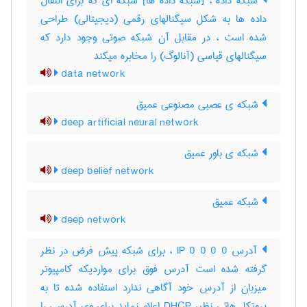
شبکه داده ، [شبکه داده ها] شبکه ای که برای انتقال
داده ها به شکل سیگنالهای رقمی (دیجیتالی) طراحی
شده است ، در مقابل آن شبکه صوتی وجود دارد که
سیگنالهای قیاسی (آنالوگ) را مخابره میکند
data network
شبکه ی عصبی مصنوعی عمیق
deep artificial neural network
شبکه ی باور عمیق
deep belief network
شبکه عمیق
deep network
آدرس IP 0 0 0 0 ، برای شبکه پیش فرض در نظر
گرفته شده است آدرس فوق برای مواردیکه کامپیوتر
میزبان از آدرس خود آگاهی ندارد استفاده شده تا به
پروتکل هائی نظیر DHCP اعلام نماید برای وی آدرسی را