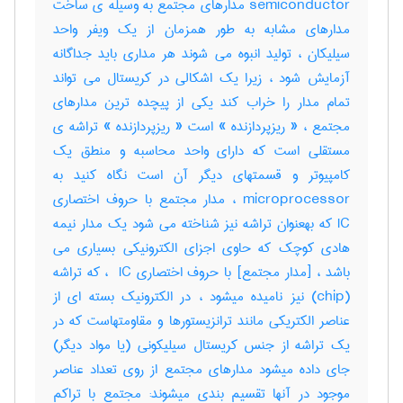
semiconductor مدارهای مجتمع به وسیله ی ساخت
مدارهای مشابه به طور همزمان از یک ویفر واحد
سیلیکان ، تولید انبوه می شوند هر مداری باید جداگانه
آزمایش شود ، زیرا یک اشکالی در کریستال می تواند
تمام مدار را خراب کند یکی از پیچده ترین مدارهای
مجتمع ، « ریزپردازنده » است « ریزپردازنده » تراشه ی
مستقلی است که دارای واحد محاسبه و منطق یک
کامپیوتر و قسمتهای دیگر آن است نگاه کنید به
microprocessor ، مدار مجتمع با حروف اختصاری
IC که بهعنوان تراشه نیز شناخته می شود یک مدار نیمه
هادی کوچک که حاوی اجزای الکترونیکی بسیاری می
باشد ، [مدار مجتمع] با حروف اختصاری ‎ IC ، که تراشه
(‎chip) نیز نامیده میشود ، در الکترونیک بسته ای از
عناصر الکتریکی مانند ترانزیستورها و مقاومتهاست که در
یک تراشه از جنس کریستال سیلیکونی (یا مواد دیگر)
جای داده میشود مدارهای مجتمع از روی تعداد عناصر
موجود در آنها تقسیم بندی میشوند: مجتمع با تراکم