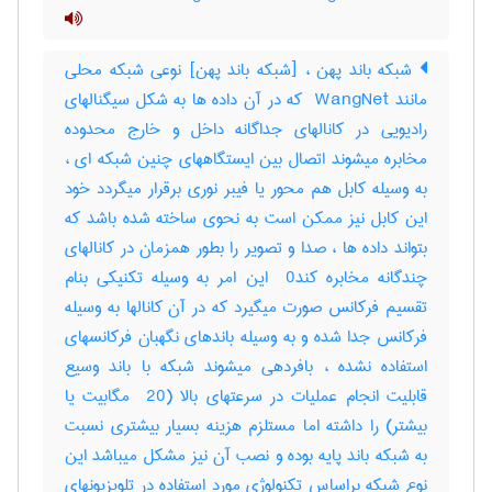
شبکه باند پهن ، [شبکه باند پهن] نوعی شبکه محلی
مانند ‎ WangNet که در آن داده ها به شکل سیگنالهای
رادیویی در کانالهای جداگانه داخل و خارج محدوده
مخابره میشوند اتصال بین ایستگاههای چنین شبکه ای ،
به وسیله کابل هم محور یا فیبر نوری برقرار میگردد خود
این کابل نیز ممکن است به نحوی ساخته شده باشد که
بتواند داده ها ، صدا و تصویر را بطور همزمان در کانالهای
چندگانه مخابره کند‎ 0 این امر به وسیله تکنیکی بنام
تقسیم فرکانس صورت میگیرد که در آن کانالها به وسیله
فرکانس جدا شده و به وسیله باندهای نگهبان فرکانسهای
استفاده نشده ، بافردهی میشوند شبکه با باند وسیع
قابلیت انجام عملیات در سرعتهای بالا (‎ 20 مگابیت یا
بیشتر) را داشته اما مستلزم هزینه بسیار بیشتری نسبت
به شبکه باند پایه بوده و نصب آن نیز مشکل میباشد این
نوع شبکه براساس تکنولوژی مورد استفاده در تلویزیونهای