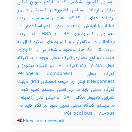
معماری کامپیوتر شخصی که با فراهم نمودن امکان
برقراری ارتباط مستقیم آداپتورهای گسترشی با ریز
پردازنده جدای از گذرگاه معمولی سیستم ، سرعت
عملیات را افزایش میدهد در صورت عدم استفاده از این
معماری ، کامپیوترهای ‎ ISA و ‎ EISA به سرعت
ارتباطاتی ‎ 8 مگاهرتز ، و کامپیوترهای میکرو کانال به
سرعت ‎ 10 مگا هرتز محدود میشوند در این تکنولوژی
جدید ، دو نوع معماری گذرگاه محلی وجود دارد: گذرگاه
محلی ‎ VESA (که گذرگاه ‎ VL نیز نامیده میشود) و
گذرگاه محلی ‎Peripheral Component ‎
Interconnect اینتل (با حروف اختصاری ‎PCI) قابلیت
گذرگاه محلی باید در برد اصلی سیستم تعبیه شود ،
بنابراین کامپیوتر ‎ ISA ، ‎ EISA یا میکرو کانال را نمیتوان
PCI local bus ، ‎ VL-bus
local area network