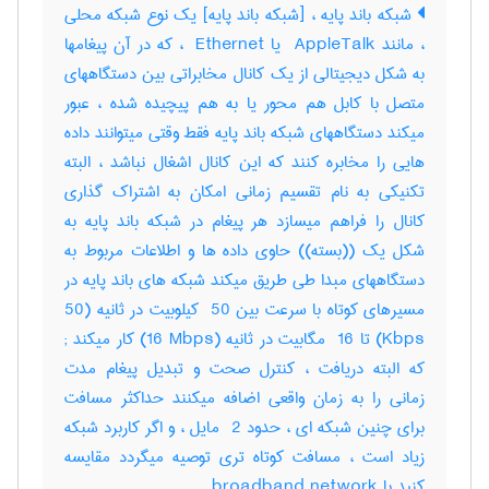
شبکه باند پایه ، [شبکه باند پایه] یک نوع شبکه محلی
، مانند ‎ AppleTalk یا ‎ Ethernet ، که در آن پیغامها
به شکل دیجیتالی از یک کانال مخابراتی بین دستگاههای
متصل با کابل هم محور یا به هم پیچیده شده ، عبور
میکند دستگاههای شبکه باند پایه فقط وقتی میتوانند داده
هایی را مخابره کنند که این کانال اشغال نباشد ، البته
تکنیکی به نام تقسیم زمانی امکان به اشتراک گذاری
کانال را فراهم میسازد هر پیغام در شبکه باند پایه به
شکل یک ((بسته)) حاوی داده ها و اطلاعات مربوط به
دستگاههای مبدا طی طریق میکند شبکه های باند پایه در
مسیرهای کوتاه با سرعت بین ‎ 50 کیلوبیت در ثانیه (‎50
Kbps) تا ‎ 16 مگابیت در ثانیه (‎16 Mbps) کار میکند‎ ;
که البته دریافت ، کنترل صحت و تبدیل پیغام مدت
زمانی را به زمان واقعی اضافه میکنند حداکثر مسافت
برای چنین شبکه ای ، حدود ‎ 2 مایل ، و اگر کاربرد شبکه
زیاد است ، مسافت کوتاه تری توصیه میگردد مقایسه
کنید با ‎ broadband network