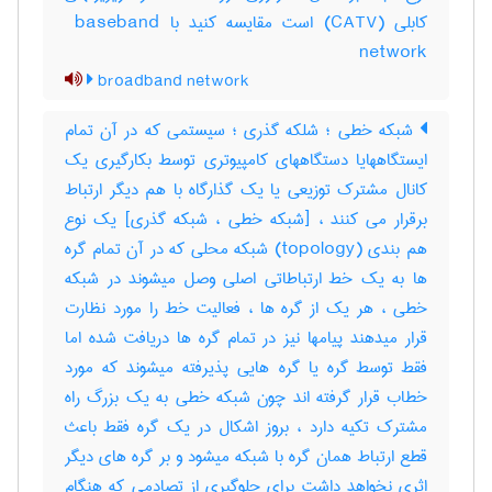
کابلی (‎CATV) است مقایسه کنید با ‎ baseband
network
broadband network
شبکه خطی ؛ شلکه گذری ؛ سیستمی که در آن تمام
ایستگاههایا دستگاههای کامپیوتری توسط بکارگیری یک
کانال مشترک توزیعی یا یک گذارگاه با هم دیگر ارتباط
برقرار می کنند ، [شبکه خطی ، شبکه گذری] یک نوع
هم بندی (‎topology) شبکه محلی که در آن تمام گره
ها به یک خط ارتباطاتی اصلی وصل میشوند در شبکه
خطی ، هر یک از گره ها ، فعالیت خط را مورد نظارت
قرار میدهند پیامها نیز در تمام گره ها دریافت شده اما
فقط توسط گره یا گره هایی پذیرفته میشوند که مورد
خطاب قرار گرفته اند چون شبکه خطی به یک بزرگ راه
مشترک تکیه دارد ، بروز اشکال در یک گره فقط باعث
قطع ارتباط همان گره با شبکه میشود و بر گره های دیگر
اثری نخواهد داشت برای جلوگیری از تصادمی که هنگام