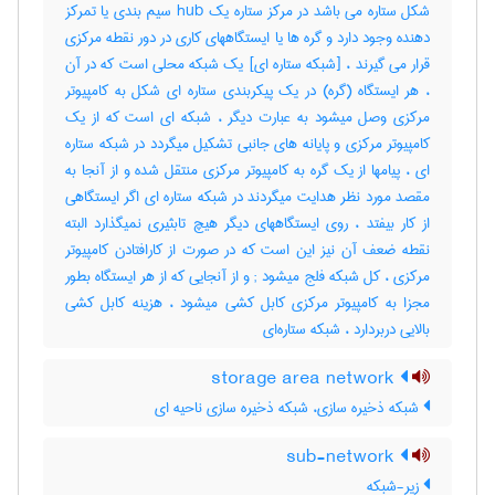
شکل ستاره می باشد در مرکز ستاره یک hub سیم بندی یا تمرکز
دهنده وجود دارد و گره ها یا ایستگاههای کاری در دور نقطه مرکزی
قرار می گیرند ، [شبکه ستاره ای] یک شبکه محلی است که در آن
، هر ایستگاه (گره) در یک پیکربندی ستاره ای شکل به کامپیوتر
مرکزی وصل میشود به عبارت دیگر ، شبکه ای است که از یک
کامپیوتر مرکزی و پایانه های جانبی تشکیل میگردد در شبکه ستاره
ای ، پیامها از یک گره به کامپیوتر مرکزی منتقل شده و از آنجا به
مقصد مورد نظر هدایت میگردند در شبکه ستاره ای اگر ایستگاهی
از کار بیفتد ، روی ایستگاههای دیگر هیچ تابثیری نمیگذارد البته
نقطه ضعف آن نیز این است که در صورت از کارافتادن کامپیوتر
مرکزی ، کل شبکه فلج میشود‎ ; و از آنجایی که از هر ایستگاه بطور
مجزا به کامپیوتر مرکزی کابل کشی میشود ، هزینه کابل کشی
بالایی دربردارد ، شبکه ستاره‌ای
storage area network
شبکه ذخیره سازی، شبکه ذخیره سازی ناحیه ای
sub-network
زیر-شبکه