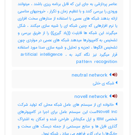
عناصر پردازشی به جای این که قابل برنامه ریزی باشند ، میتوانند
ورودی را بررسی کنند و با تنظیم زمان و تکرار ، خروجیهای مناسبی
ارائه بدهند شبکه های عصبی با استفاده از مدارهای سخت افزاری
یا نرم افزارهایی که چنین شبکه ای را شبیه سازی میکنند ، شکل
میگیرند این شبکه ها قابلیت ((یاد گیری)) را از طریق بررسی و
تشخیص به کامپیوترها میدهند شبکه های عصبی در مواردی چون
تشخیص الگوها ، تجزیه و تحلیل و شبیه سازی صدا مورد استفاده
قرار میگیرد نیز نگاه کنید به ‎ artificial intelligence ،
‎pattern ‎ recognition
neutral network
شبکه ی خنثی
novell network
خانواده ای از سیستم های عامل شبکه محلی که تولید شرکت
Novell Incاست این سیستم عامل برای اجرا در کامپیوترهای
شخصی IBM و اپل مکینتاش طراحی شده و امکان به اشتراک
گذاری فایل ها و منابع سیستمی از جمله دیسک های سخت و
چاپگرها را برای کاربر فراهم می سازد ، شبکه نوول