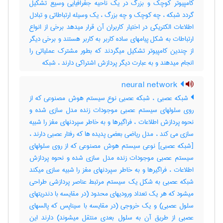
کامپیوتر کوچک و بزرگ در یک ناحیه جغرافیایی وسیع تشکیل
گردد شبکه ، چه کوچک و چه بزرگ ، یک وسیله ارتباطاتی و تبادل
اطلاعات الکتریکی در اختیار کاربران آن قرار میدهد برخی از انواع
ارتباطات به شکل پیامهای ساده کاربر به کاربر هستند و برخی دیگر
از چندین کامپیوتر تشکیل میگردند که بطور مشترک عملیاتی را
انجام میدهند و به عبارت دیگر پردازش اشتراکی دارند ، ‌شبکه
neural network
شبکه عصبی ، شبکه عصبی نوع سیستم هوش مصنوعی که از
روی سلولهای سیستم عصبی موجودات زنده مدل سازی شده و
نحوه پردازش اطلاعات ، فراگیرها و به خاطر سپردنهای مغز را شبیه
سازی می کند ، مدل ریاضی بعضی پدیده ها که رفتار عصبی دارند ،
[شبکه عصبی] نوعی سیستم هوش مصنوعی که از روی سلولهای
سیستم عصبی موجودات زنده مدل سازی شده و نحوه پردازش
اطلاعات ، فراگیرها و به خاطر سپردنهای مغز را شبیه سازی میکند
شبکه عصبی به شکل یک سیستم مرتبط عناصر پردازشی طراحی
میشود که هر یک تعداد ورودیهای محدود (در مقایسه با دندریتهای
سلول عصبی) و یک خروجی (در مقایسه با سیناپس که پالسهای
عصبی از طریق آن به سلول بعدی منتقل میشوند) دارند این