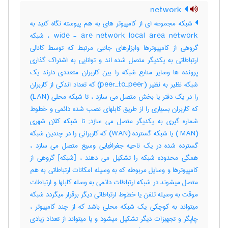
network
شبکه مجموعه ای از کامپیوتر های به هم پیوسته نگاه کنید به
wide - are network local area network ، شبکه
گروهی از کامپیوترها وابزارهای جانبی مرتبط که توسط کانالی
ارتباطاتی به یکدیگر متصل شده اند و توانایی به اشتراک گذاری
پرونده ها وسایر منابع شبکه را بین کاربران متعددی دارند یک
شبکه نظیر به نظیر (peer_to_peer) که تعداد اندکی از کاربران
را در یک دفتر یا بخش متصل می سازد ، تا شبکه محلی (LAN)
که کاربران بسیاری را از طریق کابلهای نصب شده دائمی و خطوط
شماره گیری به یکدیگر متصل می سازد; تا شبکه کلان شهری
(MAN ) یا شبکه گسترده (WAN) که کاربرانی را در چندین شبکه
گسترده شده در یک ناحیه جغرافیایی وسیع متصل می سازد ،
همگی محدوده شبکه را تشکیل می دهند ، [شبکه] گروهی از
کامپیوترها و وسایل مربوطه که به وسیله امکانات ارتباطاتی به هم
متصل میشوند در شبکه ارتباطات دائمی به وسله کابلها و ارتباطات
موقت به وسیله تلفن یا خطوط ارتباطاتی دیگر برقرار میگردد شبکه
میتواند به کوچکی یک شبکه محلی باشد که از چند کامپیوتر ،
چاپگر و تجهیزات دیگر تشکیل میشود و یا میتواند از تعداد زیادی