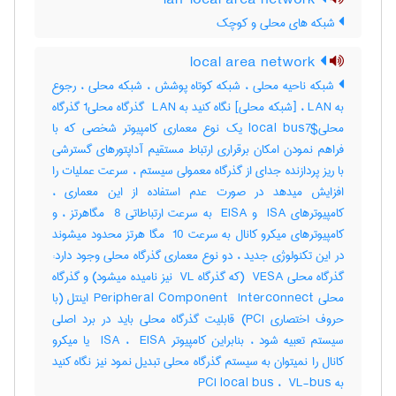
lan local area network
شبکه های محلی و کوچک
local area network
شبکه ناحیه محلی ، شبکه کوتاه پوشش ، شبکه محلی ، رجوع
به LAN ، [شبکه محلی] نگاه کنید به ‎ LAN گذرگاه محلی‎1 گذرگاه
محلی‎local bus7$ یک نوع معماری کامپیوتر شخصی که با
فراهم نمودن امکان برقراری ارتباط مستقیم آداپتورهای گسترشی
با ریز پردازنده جدای از گذرگاه معمولی سیستم ، سرعت عملیات را
افزایش میدهد در صورت عدم استفاده از این معماری ،
کامپیوترهای ‎ ISA و ‎ EISA به سرعت ارتباطاتی ‎ 8 مگاهرتز ، و
کامپیوترهای میکرو کانال به سرعت ‎ 10 مگا هرتز محدود میشوند
در این تکنولوژی جدید ، دو نوع معماری گذرگاه محلی وجود دارد:
گذرگاه محلی ‎ VESA (که گذرگاه ‎ VL نیز نامیده میشود) و گذرگاه
محلی ‎Peripheral Component ‎ Interconnect اینتل (با
حروف اختصاری ‎PCI) قابلیت گذرگاه محلی باید در برد اصلی
سیستم تعبیه شود ، بنابراین کامپیوتر ‎ ISA ، ‎ EISA یا میکرو
کانال را نمیتوان به سیستم گذرگاه محلی تبدیل نمود نیز نگاه کنید
به ‎ PCI local bus ، ‎ VL-bus