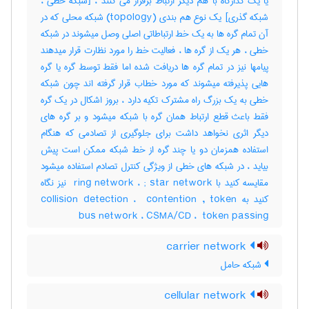
یا یک گذارگاه با هم دیگر ارتباط برقرار می کنند ، [شبکه خطی ،
شبکه گذری] یک نوع هم بندی (‎topology) شبکه محلی که در
آن تمام گره ها به یک خط ارتباطاتی اصلی وصل میشوند در شبکه
خطی ، هر یک از گره ها ، فعالیت خط را مورد نظارت قرار میدهند
پیامها نیز در تمام گره ها دریافت شده اما فقط توسط گره یا گره
هایی پذیرفته میشوند که مورد خطاب قرار گرفته اند چون شبکه
خطی به یک بزرگ راه مشترک تکیه دارد ، بروز اشکال در یک گره
فقط باعث قطع ارتباط همان گره با شبکه میشود و بر گره های
دیگر اثری نخواهد داشت برای جلوگیری از تصادمی که هنگام
استفاده همزمان دو یا چند گره از خط شبکه ممکن است پیش
بیاید ، در شبکه های خطی از ویژگی کنترل تصادم استفاده میشود
مقایسه کنید با ‎ ring network ، ‎; star network نیز نگاه
کنید به ‎collision detection ، ‎ contention , token
bus network ، ‎CSMA/CD ، ‎ token passing
carrier network
شبکه حامل
cellular network