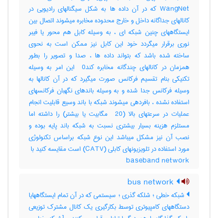
WangNet که در آن داده ها به شکل سیگنالهای رادیویی در
کانالهای جداگانه داخل و خارج محدوده مخابره میشوند اتصال بین
ایستگاههای چنین شبکه ای ، به وسیله کابل هم محور یا فیبر
نوری برقرار میگردد خود این کابل نیز ممکن است به نحوی
ساخته شده باشد که بتواند داده ها ، صدا و تصویر را بطور
همزمان در کانالهای چندگانه مخابره کند‎ 0 این امر به وسیله
تکنیکی بنام تقسیم فرکانس صورت میگیرد که در آن کانالها به
وسیله فرکانس جدا شده و به وسیله باندهای نگهبان فرکانسهای
استفاده نشده ، بافردهی میشوند شبکه با باند وسیع قابلیت انجام
عملیات در سرعتهای بالا (‎ 20 مگابیت یا بیشتر) را داشته اما
مستلزم هزینه بسیار بیشتری نسبت به شبکه باند پایه بوده و
نصب آن نیز مشکل میباشد این نوع شبکه براساس تکنولوژی
baseband network
bus network
شبکه خطی ؛ شلکه گذری ؛ سیستمی که در آن تمام ایستگاههایا
دستگاههای کامپیوتری توسط بکارگیری یک کانال مشترک توزیعی