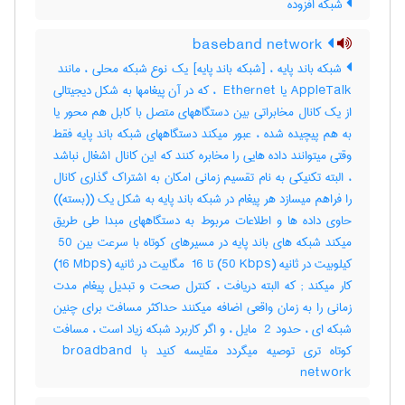
شبکه افزوده
baseband network
AppleTalk یا ‎ Ethernet ، که در آن پیغامها به شکل دیجیتالی
از یک کانال مخابراتی بین دستگاههای متصل با کابل هم محور یا
به هم پیچیده شده ، عبور میکند دستگاههای شبکه باند پایه فقط
وقتی میتوانند داده هایی را مخابره کنند که این کانال اشغال نباشد
، البته تکنیکی به نام تقسیم زمانی امکان به اشتراک گذاری کانال
را فراهم میسازد هر پیغام در شبکه باند پایه به شکل یک ((بسته))
حاوی داده ها و اطلاعات مربوط به دستگاههای مبدا طی طریق
میکند شبکه های باند پایه در مسیرهای کوتاه با سرعت بین ‎ 50
کیلوبیت در ثانیه (‎50 Kbps) تا ‎ 16 مگابیت در ثانیه (‎16 Mbps)
کار میکند‎ ; که البته دریافت ، کنترل صحت و تبدیل پیغام مدت
زمانی را به زمان واقعی اضافه میکنند حداکثر مسافت برای چنین
شبکه ای ، حدود ‎ 2 مایل ، و اگر کاربرد شبکه زیاد است ، مسافت
کوتاه تری توصیه میگردد مقایسه کنید با ‎ broadband
network