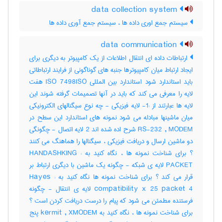
data collection system
سیستم جمع اوری داده ها ، سیستم جمع آوری داده ها
data communication
ارتباطات داده ای انتقال اطلاعات از یک کامپیوتر به دیگری برای
ایجاد ارتباط میان کامپیوترها جنبه های گوناگونی از فرایند ارتباطاتی
باید استاندارد شود استاندارد بین المللی ISO 7498ISO هفت
لایه را معرفی می کند که باید در آنها تصمیمات گرفته شوند این
لایه ها عبارتند از :1- لایه فیزیکی - چه نوع سیگنالهای الکترونیکی
میان ماشینها مبادله می شود نمونه های استاندارد این سطح در
RS-232 , MODEM شرح اده شده اند 2 لایه اتصال - چگونگی
دو ماشین ارسال و دریافت فیزیکی ، سیگنالها را هماهنگ می کنند
؟ برای شناخت نمونه ها ، نگاه کنید به : HANDASHKING
PACKET لایه ی شبکه - چگونه یک ماشین با دیگری ارتباط بر
قرار می کند ؟ برای شناخت نمونه ها نگاه کنید به : Hayes
compatibility x 25 packet 4 لایه ی انتقال - چگونه
فرستنده مطمئن می شود که پیام را درست دریافت کردن است ؟
برای شناخت نمونه ها ، نگاه کنید به kermit , XMODEM پنج