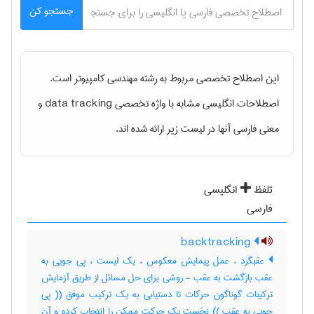
جستجو کن
این اصطلاح تخصصی مربوط به رشته
مهندسی كامپيوتر
است.
اصطلاحات انگلیسی مشابه با واژه تخصصی
data tracking
و
معنی فارسی آنها در لیست زیر ارائه شده اند.
تلفظ
انگلیسی
فارسی
backtracking
عقبگرد ، عمل پیمایش معکوس ، یک لیست ، پی جویی به
عقب بازگشت به عقب - روشی برای حل مسائل از طریق آزمایش
ترکیبات گوناگون حرکات تا دستیابی به یک ترکیب موفق (( پی
جویی به عقب )) نخست یک حرکت ممکن را انتخاب کرده و آن