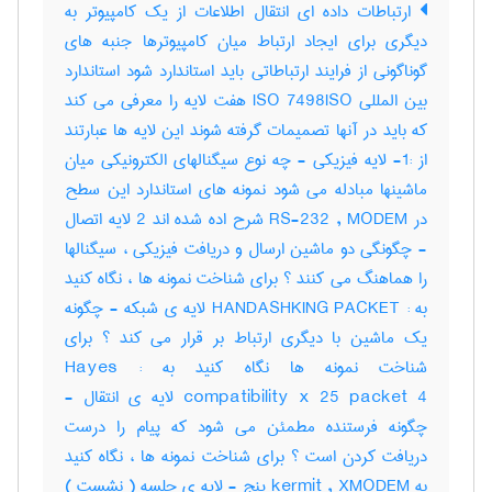
ارتباطات داده ای انتقال اطلاعات از یک کامپیوتر به
دیگری برای ایجاد ارتباط میان کامپیوترها جنبه های
گوناگونی از فرایند ارتباطاتی باید استاندارد شود استاندارد
بین المللی ISO 7498ISO هفت لایه را معرفی می کند
که باید در آنها تصمیمات گرفته شوند این لایه ها عبارتند
از :1- لایه فیزیکی - چه نوع سیگنالهای الکترونیکی میان
ماشینها مبادله می شود نمونه های استاندارد این سطح
در RS-232 , MODEM شرح اده شده اند 2 لایه اتصال
- چگونگی دو ماشین ارسال و دریافت فیزیکی ، سیگنالها
را هماهنگ می کنند ؟ برای شناخت نمونه ها ، نگاه کنید
به : HANDASHKING PACKET لایه ی شبکه - چگونه
یک ماشین با دیگری ارتباط بر قرار می کند ؟ برای
شناخت نمونه ها نگاه کنید به : Hayes
compatibility x 25 packet 4 لایه ی انتقال -
چگونه فرستنده مطمئن می شود که پیام را درست
دریافت کردن است ؟ برای شناخت نمونه ها ، نگاه کنید
به kermit , XMODEM پنج - لایه ی جلسه ( نشست )