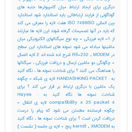
دیگری برای ایجاد ارتباط میان کامپیوترها جنبه های
گوناگونی از فرایند ارتباطاتی باید استاندارد شود استاندارد
بین المللی ISO 7498ISO هفت لایه را معرفی می کند
که باید در آنها تصمیمات گرفته شوند این لایه ها عبارتند
از :1- لایه فیزیکی - چه نوع سیگنالهای الکترونیکی میان
ماشینها مبادله می شود نمونه های استاندارد این سطح
در RS-232 , MODEM شرح اده شده اند 2 لایه اتصال
- چگونگی دو ماشین ارسال و دریافت فیزیکی ، سیگنالها
را هماهنگ می کنند ؟ برای شناخت نمونه ها ، نگاه کنید
به : HANDASHKING PACKET لایه ی شبکه - چگونه
یک ماشین با دیگری ارتباط بر قرار می کند ؟ برای
شناخت نمونه ها نگاه کنید به : Hayes
compatibility x 25 packet 4 لایه ی انتقال -
چگونه فرستنده مطمئن می شود که پیام را درست
دریافت کردن است ؟ برای شناخت نمونه ها ، نگاه کنید
به kermit , XMODEM پنج - لایه ی جلسه ( نشست )