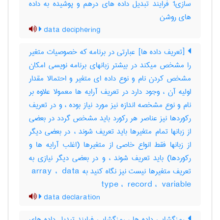
سازی1 فرایند تبدیل داده های درهم و پوشیده به داده
های روشن
data deciphering
[تعریف داده ها] عبارتی در برنامه که خصوصیات متغیر
را مشخص میکند در بیشتر زبانهای برنامه نویسی امکان
مشخص کردن نام و نوع داده ای متغیر و احتمالا مقدار
اولیه آن ، وجود دارد در تعریف آرایه ها معمولا علاوه بر
نام و نوع مشخصه اندازه نیز مورد نیاز بوده ، و در تعریف
رکوردها نیز عناصر هر رکورد باید مشخص گردد در بعضی
از زبانها تمام متغیرها باید تعریف شوند ، در بعضی دیگر
از زبانها فقط انواع خاصی از متغیرها (اغلب آرایه ها و
رکوردها) باید تعریف شوند ، و در بعضی دیگر نیازی به
تعریف متغیرها نیست نیز نگاه کنید به ‎ array ، ‎ data
type ، ‎ record ، ‎ variable
data declaration
رمزگشایی داده ها ، رمزگشایی فرایند تبدیل داده های