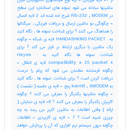
از :1- لایه فیزیکی - چه نوع سیگنالهای الکترونیکی میان
ماشینها مبادله می شود نمونه های استاندارد این سطح
در RS-232 , MODEM شرح اده شده اند 2 لایه اتصال
- چگونگی دو ماشین ارسال و دریافت فیزیکی ، سیگنالها
را هماهنگ می کنند ؟ برای شناخت نمونه ها ، نگاه کنید
به : HANDASHKING PACKET لایه ی شبکه - چگونه
یک ماشین با دیگری ارتباط بر قرار می کند ؟ برای
شناخت نمونه ها نگاه کنید به : Hayes
compatibility x 25 packet 4 لایه ی انتقال -
چگونه فرستنده مطمئن می شود که پیام را درست
دریافت کردن است ؟ برای شناخت نمونه ها ، نگاه کنید
به kermit , XMODEM پنج - لایه ی جلسه ( نشست )
- چگونه ماشینها یکدیگر را معرفی می کنند ؟ چگونه
کاربران یکدیگر را معرفی می کنند ؟ 6- لایه ی نمایش (
ارائه ) وقتی اطلاعات به ماشین کاربر می رسد به چه
چیزی شبیه است ؟ 7 - لایه ی کاربردی - اطلاعات
چگونه درون سیستم نرم افزاری که آن را پردازش خواهد