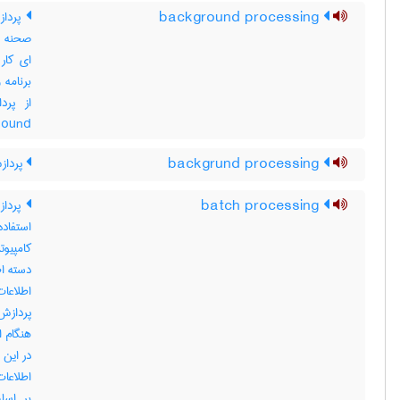
background processing
پرداز
صحنه ا
ای کار
برنامه 
round
backgrund processing
پرداز
batch processing
پرداز
استفاده
کامپیوت
دسته اط
اطلاعا
پردازش 
هنگام ا
در این 
اطلاعات
بر اسا