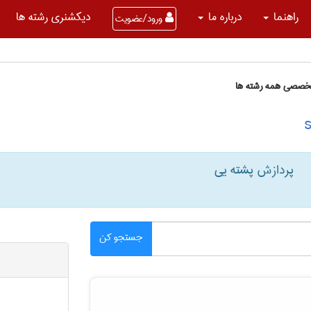
راهنما
درباره ما
دیکشنری رشته ها
ورود/عضویت
تخصصی همه رشته ها
پردازش پشته یی
جستجو کن