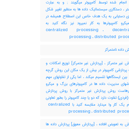
کارهای انجام شده توسط کامپیوتر میگویند‎ ; و به عبارت
 ، دستکاری سیستماتیک داده ها به منظور تغییر شکل
رای دستیابی به یک هدف خاص این اصطلاح همیشه در
یکرو کامپیوترها به کار نمیرود نیز نگاه کنید به
‎centralized ‎ processing ، ‎ decentra
processing ، ‎distributed ‎ pro
 داده نامتمرکز
 غیر متمرکز ، [پردازش غیر متمرکز] توزیع امکانات و
 پردازشی کامپیوتر در بیش از یک مکان این روش گرچه
ا بین ایستگاهها تقسیم میکند ، اما یکی از تفاوتهای مهم
شهای مدیریت داده ها در کامپیوترهای بزرگ و میکرو
ترهاست روش پردازش غیر متمرکز با روش پردازش
(فردی) تفاوت دارد که دو یا چند کامپیوتر را بطور تعاونی
به انجام یک کار وا میدارد مقایسه کنید با ‎ centralized
processing ، ‎distributed ‎ proc
ش به تعویض افتاده ، [پردازش معوق] پردازش داده ها