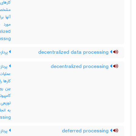
مشخصتر
آنها ب
مورد م
lized
cessng
decentralized data processing
پردازش
decentralized processing
پردازش
عملیات
کارها ر
بین رو
کامپیو
توزیعی 
essing
deferred processing
پرداز