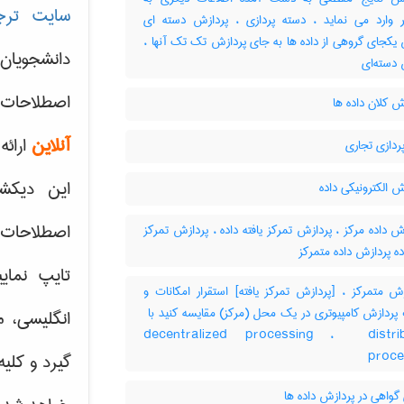
سایت ترج
تر وارد می نماید ، دسته پردازی ، پردازش دسته ای
یکجای گروهی از داده ها به جای پردازش تک تک آنها ،
دانشجویان
دسته‌ای
اصطلاحات 
 کلان داده ها
آنلاین
ارائه
ردازی تجاری
این دیکش
 الکترونیکی داده
اصطلاحات ک
 داده مرکز ، پردازش تمرکز یافته داده ، پردازش تمرکز
اده پردازش داده متمرکز
تایپ نمای
ش متمرکز ، [پردازش تمرکز یافته] استقرار امکانات و
انگلیسی، م
decentralized processing ، ‎ distri
proce
گیرد و کلی
گواهی در پردازش داده ها