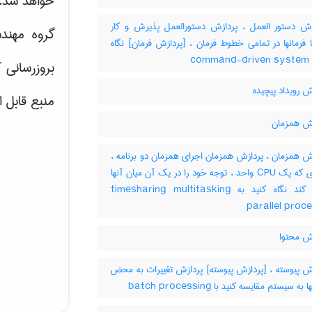
خواهد شد.
ش دستور العمل ، پردازش دستورالعمل پذیرش و کار
گروه مهند
 فرمانها در تمامی خطوط فرمان ، [پردازش فرمان] نگاه
‎ c
بروزرسانی 
 رویداد پیچیده
منبع قابل 
ش همزمان
ش همزمان ، پردازش همزمان اجرای همزمان دو برنامه ،
به طوری که یک CPU واحد ، توجه خود را در یک آن میان آنها
تقسیم کند نگاه کنید به timesharing multitasking
parallel proc
ش محتوا
ش پیوسته ، [پردازش پیوسته] پردازش تغییرات به محض
ه سیستم مقایسه کنید با ‎ batch processing