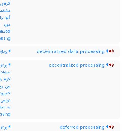
مشخصتر
آنها ب
مورد م
lized
cessng
decentralized data processing
پردازش
decentralized processing
پردازش
عملیات
کارها ر
بین رو
کامپیو
توزیعی 
essing
deferred processing
پرداز