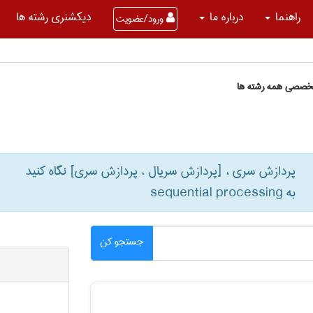
راهنما
درباره ما
دیکشنری رشته ها
ورود/عضویت
تخصصی همه رشته ها
پردازش سری ، [پردازش سریال ، پردازش سری] نگاه کنید
به ‎ sequential processing
جستجو کن