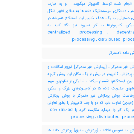
کارهای انجام شده توسط کامپیوتر میگویند‎ ; و به عبارت
 ، دستکاری سیستماتیک داده ها به منظور تغییر شکل
رای دستیابی به یک هدف خاص این اصطلاح همیشه در
یکرو کامپیوترها به کار نمیرود نیز نگاه کنید به
‎centralized ‎ processing ، ‎ decentra
processing ، ‎distributed ‎ pro
 داده نامتمرکز
 غیر متمرکز ، [پردازش غیر متمرکز] توزیع امکانات و
 پردازشی کامپیوتر در بیش از یک مکان این روش گرچه
ا بین ایستگاهها تقسیم میکند ، اما یکی از تفاوتهای مهم
شهای مدیریت داده ها در کامپیوترهای بزرگ و میکرو
ترهاست روش پردازش غیر متمرکز با روش پردازش
(فردی) تفاوت دارد که دو یا چند کامپیوتر را بطور تعاونی
به انجام یک کار وا میدارد مقایسه کنید با ‎ centralized
processing ، ‎distributed ‎ proc
ش به تعویض افتاده ، [پردازش معوق] پردازش داده ها