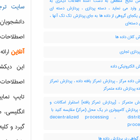
س نتایج مقطعی به دست آمده اطلاعات دیگری به
سایت ترج
تر وارد می نماید ، دسته پردازی ، پردازش دسته ای
یکجای گروهی از داده ها به جای پردازش تک تک آنها ،
دانشجویان
دسته‌ای
اصطلاحات 
 کلان داده ها
آنلاین
ارائه
ردازی تجاری
این دیکش
 الکترونیکی داده
اصطلاحات ک
 داده مرکز ، پردازش تمرکز یافته داده ، پردازش تمرکز
اده پردازش داده متمرکز
تایپ نمای
ش متمرکز ، [پردازش تمرکز یافته] استقرار امکانات و
انگلیسی، م
decentralized processing ، ‎ distri
proce
گیرد و کلی
گواهی در پردازش داده ها