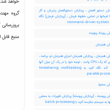
خواهد شد.
ش دستور العمل ، پردازش دستورالعمل پذیرش و کار
گروه مهند
 فرمانها در تمامی خطوط فرمان ، [پردازش فرمان] نگاه
‎ c
بروزرسانی 
 رویداد پیچیده
منبع قابل 
ش همزمان
ش همزمان ، پردازش همزمان اجرای همزمان دو برنامه ،
به طوری که یک CPU واحد ، توجه خود را در یک آن میان آنها
تقسیم کند نگاه کنید به timesharing multitasking
parallel proc
ش محتوا
ش پیوسته ، [پردازش پیوسته] پردازش تغییرات به محض
ه سیستم مقایسه کنید با ‎ batch processing