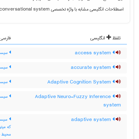
اصطلاحات انگلیسی مشابه با واژه تخصصی
conversational system
تلفظ
انگلیسی
فارسی
access system
سیست
accurate system
سیستم
Adaptive Cognition System
سیستم
Adaptive Neuro-Fuzzy Inference
سیستم
system
adaptive system
سیستم
که میتو
محیط خود ،