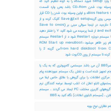
دارید تا وارد Setup شوید دستگاه را به گونه تنظیم کنید که
اولین وسیله بوت شدن CD-Rom باشد یعنی وارد قسمت
Bios featurs setupه و اولین وسیله بوت شدن را CD قرار
دهید سپس روی گزینهSave &Exit setup کلیک کرده و از
Setup خارجید در اینجا سوالی مبنی بر (Save to cmos
and exit (Y/N از شما پرسیده می شود کلید Y را فشار دهید
دهید تا سیستم دوباره Restart شود د از Restart سیستم
سه پیغام زیر ظاهر میشود:-ROM Start up menuBoot
from hard diskBoot from CD-ROس گزینه 2 را
ده تا سیستم از روی CDبوت شود
مختصرBBS آن می باشد سیستمی کامپیوتری که به یک یا
دم تجهیز شده است و نقش یک سیستم عبوردهنده پیام
 مرکزی اطلاعات را برای گروهی با علائق خاص ایفا می
ستمهای تابلو اعلان ات اغلب توسط عرضه کنندگان نرم
افزار و گروههای کاربری مختلف PC ایجاد می گردند ، سیستم
تن ، [سیستم تابلوی اعلانات] نگاه کنید به ‎ BBS
 نظارتی نوع بویه