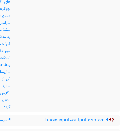
های کا
چاپگره
خواندن
مشخص ا
به منظ
حق تأل
سایرساز
غیر از 
نگارش 
گردد
basic input-output system
سیستم