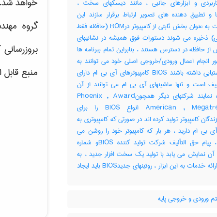
خواهد شد.
ربردی و ابزارهای جانبی ، مانند دیسکهای سخت ،
ا و تطبیق دهنده های تصویر ارتباط برقرار سازند این
گروه مهند
دستورات به عنوان بخش ثابتی از کامپیوتر درROM (حافظه فقط
ی) ذخیره می شوند دستورات فوق همیشه در نشانیهای
بروزرسانی 
ز حافظه در دسترس هستند ، بنابراین تمام ببرنامه ها
ور انجام اعمال ورودی/خروجی اصلی خود می توانند به
منبع قابل 
آنها دستیابی داشته باشند BIOS کامپیوترهای آی بی ام دارای
یف است و تنها ماشینهای آی بی ام می توانند از آن
استفاده نمایند شرکتهای دیگر همچونPhoenix , Award
وAmerican , Megatrends انواع BIOS را برای
ندگان کامپیوتر تولید کرده اند در صورتی که کامپیوتری به
آی بی ام دارید ، هر بار که کامپیوتر خود را روشن می
سازید ، پیام حق التألیف شرکت تولید کننده BIOSو شماره
آن نمایش می یابد با تولید یک سخت افزار جدید ، به
منظور ارائه خدمات به این ابزار ، روتینهای جدیدBIOS باید ایجاد
 ورودی و خروجی پایه