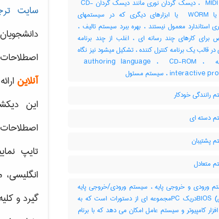
آداپتور ‎ MIDI ، دیسک گردان نوری مانند دیسک گردان ‎ CD-
سایت ترج
ROM یا ‎ WORM یا ابزارهای دیگری که در سیستمهای
ری استاندارد معمول نیستند ، بهره ببرد سیستم تالیف ،
دانشجویان
برای کارهای چند رسانه ای ، اغلب از چند برنامه
 در قالب یک برنامه کنترل کننده ، تشکیل میشود نیز نگاه
اصطلاحات 
کنید به ‎ authoring language ، ‎ CD-ROM ، ‎
interactiv ، سیستم مسئول
آنلاین
ارائه
 رانندگی خودکار
این دیکش
 دسته ای
اصطلاحات ک
 پشتیبان
تایپ نمای
 متعادل
انگلیسی، م
 ورودی و خروجی پایه ، سیستم ورودی/خروجی پایه
گیرد و کلی
(بایوس) BIOSدریک PCمجموعه ای از دستورات است که به
ار کامپیوتر و سیستم عامل امکان می دهد که با برنام