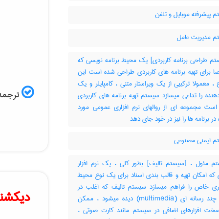
 پیشرفته موبایل و تلفن
 مدیریت عامل
م طراحی برنامه کاربردی] یک محیط برنامه نویسی که
 برای تهیه برنامه های کاربردی طراحی شده است این
، معمولا ترکیبی از یک ویراستار متنی ، کامپایلر و یک
ترجمه 
دهنده را تداعی میسازد سیستم تهیه برنامه های کاربردی
ست مجموعه ای از روالهای نرم افزاری عمومی مورد
 در برنامه ها را نیز در خود جای دهد
 ایمنی مصنوعی
 مئول ، [سیستم تالیف] بطور کلی ، یک نرم افزار
 که امکان تهیه و قالب بندی اسناد برای یک نوع محیط
تری خاص را فراهم میسازد سیستم تالیف که اغلب در
دیکشنر
عناوین چند رسانه ای (‎multimedia) دیده میشود ، ممکن
ت افزارهای اضافی در سیستم مانند کارت صوتی ،