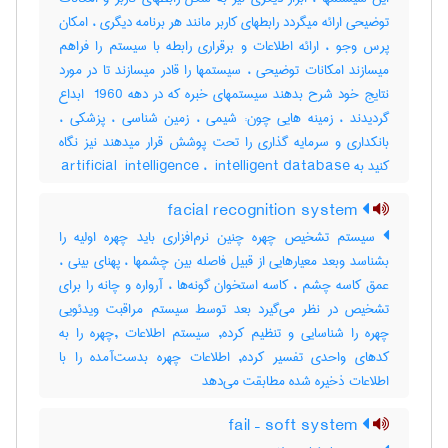
توضیحی ارائه میگردد رابطهای کاربر مانند هر برنامه دیگری ، امکان
پرس وجو ، ارائه اطلاعات و برقراری رابطه با سیستم را فراهم
میسازند امکانات توضیحی ، سیستمها را قادر میسازند تا در مورد
نتایج خود شرح بدهند سیستمهای خبره که در دهه ‎ 1960 ابداع
گردیدند ، زمینه هایی چون: شیمی ، زمین شناسی ، پزشکی ،
بانکداری و سرمایه گذاری را تحت پوشش قرار میدهند نیز نگاه
کنید به ‎artificial ‎ intelligence ، ‎ intelligent database
facial recognition system
سیستم تشخیص چهره چنین نرم‌افزاری باید چهره اولیه را
بشناسد وبعد معیارهایی از قبیل فاصله بین چشمها ، پهنای بینی ،
عمق کاسه چشم ، کاسه استخوان گونه‌ها ، آرواره و چانه را برای
تشخیص در نظر می‌گیرد بعد توسط سیستم مراقبت ویدئویی
چهره را شناسایی و تنظیم کرده, سیستم اطلاعات ,چهره را به
کدهای واحدی تفسیر کرده, اطلاعات چهره بدست‌آمده را با
اطلاعات ذخیره شده مطابقت می‌دهد
fail – soft system