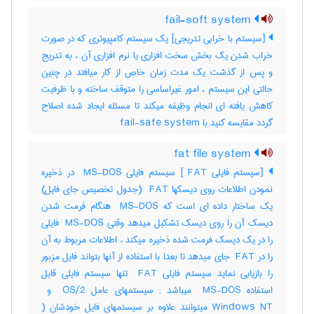
fail-soft system
[سیستم با خرابی تدریجی] یک سیستم کامپیوتری که در صورت
خراب شدن یک بخش سخت افزاری یا نرم افزاری آن ، به تدریج
و پس از گذشت یک مدت زمان خاص از کار میافتد در چنین
حالتی این سیستم ، امور غیراساسی را متوقف ساخته و با ظرفیت
کاهش یافته ای انجام وظیفه میکند تا مسئله ایجاد شده اصلاح
گردد مقایسه کنید با ‎ fail-safe system
fat file system
[سیستم فایلی ‎ FAT] سیستم فایلی ‎ MS-DOS در ذخیره
نمودن اطلاعات روی دیسکها ‎ FAT (جدول تخصیص جای فایل)
یک ساختار داده ای است که ‎ MS-DOS هنگام فرمت شدن
دیسک آن را روی دیسک تشکیل میدهد وقتی ‎ MS-DOS فایلی
را در یک دیسک فرمت شده ذخیره میکند ، اطلاعات مربوط به آن
را در ‎ FAT جای میدهد تا بعدا با استفاده از آنها بتواند فایل مزبور
را بازیابی نماید سیستم فایلی ‎ FAT تنها سیستم فایلی قابل