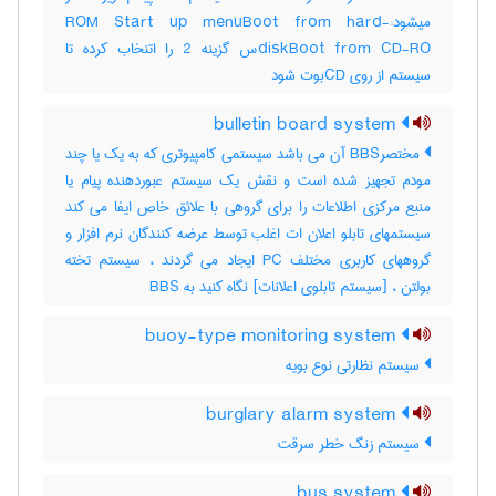
میشود:-ROM Start up menuBoot from hard
diskBoot from CD-ROس گزینه 2 را اتنخاب کرده تا
سیستم از روی CDبوت شود
bulletin board system
مختصرBBS آن می باشد سیستمی کامپیوتری که به یک یا چند
مودم تجهیز شده است و نقش یک سیستم عبوردهنده پیام یا
منبع مرکزی اطلاعات را برای گروهی با علائق خاص ایفا می کند
سیستمهای تابلو اعلان ات اغلب توسط عرضه کنندگان نرم افزار و
گروههای کاربری مختلف PC ایجاد می گردند ، سیستم تخته
بولتن ، [سیستم تابلوی اعلانات] نگاه کنید به ‎ BBS
buoy-type monitoring system
سیستم نظارتی نوع بویه
burglary alarm system
سیستم زنگ خطر سرقت
bus system