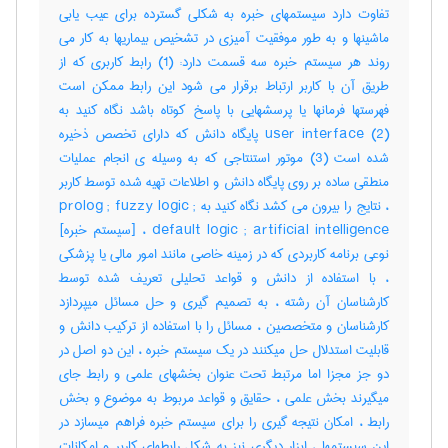
تفاوت دارد سیستمهای خبره به شکلی گسترده برای عیب یابی
ماشینها و به طور موفقیت آمیزی در تشخیص بیماریها به کار می
روند هر سیستم خبره سه قسمت دارد: (1) رابط کاربری که از
طریق آن با کاربر ارتباط برقرار می شود این رابط ممکن است
فهرستها فرمانها یا پرسشهایی با پاسخ کوتاه باشد نگاه کنید به
user interface (2) پایگاه دانش که دارای تخصص ذخیره
شده است (3) موتور استنتاجی که به وسیله ی انجام عملیات
منطقی ساده بر روی پایگاه دانش و اطلاعات تهیه شده توسط کاربر
، نتایج را بیرون می کشد نگاه کنید به prolog ; fuzzy logic ;
default logic ; artificial intelligence ، [سیستم خبره]
نوعی برنامه کاربردی که در زمینه خاصی مانند امور مالی یا پزشکی
، با استفاده از دانش و قواعد تحلیلی تعریف شده توسط
کارشناسان آن رشته ، به تصمیم گیری و حل مسائل میپردازد
کارشناسان و متخصصین ، مسائل را با استفاده از ترکیب دانش و
قابلیت استدلال حل میکنند در یک سیستم خبره ، این دو اصل در
دو جز مجزا اما مرتبط تحت عنوان بخشهای علمی و رابط جای
میگیرند بخش علمی ، حقایق و قواعد مربوط به موضوع و بخش
رابط ، امکان نتیجه گیری را برای سیستم خبره فراهم میسازد در
این سیستمها ، ابزار دیگری نیز به شکل رابطهای کاربر و امکانات