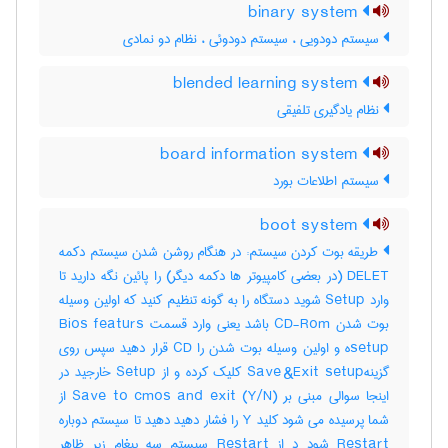
binary system
سیستم دودویی ، سیستم دودوئی ، نظام دو نمادی
blended learning system
نظام یادگیری تلفیقی
board information system
سیستم اطلاعات بورد
boot system
طریقه بوت کردن سیستم: در هنگام روشن شدن سیستم دکمه
DELET (در بعضی کامپیوتر ها دکمه دیگر) را پائین نگه دارید تا
وارد Setup شوید دستگاه را به گونه تنظیم کنید که اولین وسیله
بوت شدن CD-Rom باشد یعنی وارد قسمت Bios featurs
setupه و اولین وسیله بوت شدن را CD قرار دهید سپس روی
گزینهSave &Exit setup کلیک کرده و از Setup خارجید در
اینجا سوالی مبنی بر (Save to cmos and exit (Y/N از
شما پرسیده می شود کلید Y را فشار دهید دهید تا سیستم دوباره
Restart شود د از Restart سیستم سه پیغام زیر ظاهر