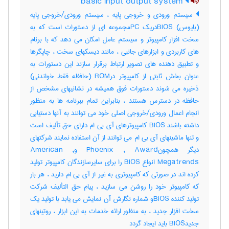
basic input output system
سیستم ورودی و خروجی پایه ، سیستم ورودی/خروجی پایه
(بایوس) BIOSدریک PCمجموعه ای از دستورات است که به
سخت افزار کامپیوتر و سیستم عامل امکان می دهد که با برنام
های کاربردی و ابزارهای جانبی ، مانند دیسکهای سخت ، چاپگرها
و تطبیق دهنده های تصویر ارتباط برقرار سازند این دستورات به
عنوان بخش ثابتی از کامپیوتر درROM (حافظه فقط خواندنی)
ذخیره می شوند دستورات فوق همیشه در نشانیهای مشخص از
حافظه در دسترس هستند ، بنابراین تمام ببرنامه ها به منظور
انجام اعمال ورودی/خروجی اصلی خود می توانند به آنها دستیابی
داشته باشند BIOS کامپیوترهای آی بی ام دارای حق تألیف است
و تنها ماشینهای آی بی ام می توانند از آن استفاده نمایند شرکتهای
دیگر همچونPhoenix , Award وAmerican ,
Megatrends انواع BIOS را برای سایرسازندگان کامپیوتر تولید
کرده اند در صورتی که کامپیوتری به غیر از آی بی ام دارید ، هر بار
که کامپیوتر خود را روشن می سازید ، پیام حق التألیف شرکت
تولید کننده BIOSو شماره نگارش آن نمایش می یابد با تولید یک
سخت افزار جدید ، به منظور ارائه خدمات به این ابزار ، روتینهای
جدیدBIOS باید ایجاد گردد