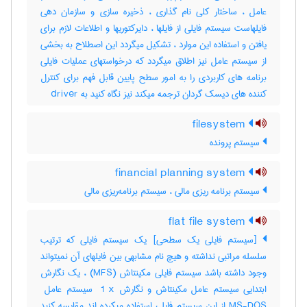
عامل ، ساختار کلی نام گذاری ، ذخیره سازی و سازمان دهی
فایلهاست سیستم فایلی از فایلها ، دایرکتوریها و اطلاعات لازم برای
یافتن و استفاده این موارد ، تشکیل میگردد این اصطلاح به بخشی
از سیستم عامل نیز اطلاق میگردد که درخواستهای عملیات فایلی
برنامه های کاربردی را به امور سطح پایین قابل فهم برای کنترل
کننده های دیسک گردان ترجمه میکند نیز نگاه کنید به ‎ driver
filesystem
سیستم پرونده
financial planning system
سیستم برنامه ریزی مالی ، سیستم برنامه‌ریزی مالی
flat file system
[سیستم فایلی یک سطحی] یک سیستم فایلی که ترتیب
سلسله مراتبی نداشته و هیچ نام مشابهی بین فایلهای آن نمیتواند
وجود داشته باشد سیستم فایلی مکینتاش (‎MFS) ، یک نگارش
MS-DOS از این سیستم فایلی استفاده میکرده اند مقایسه کنید