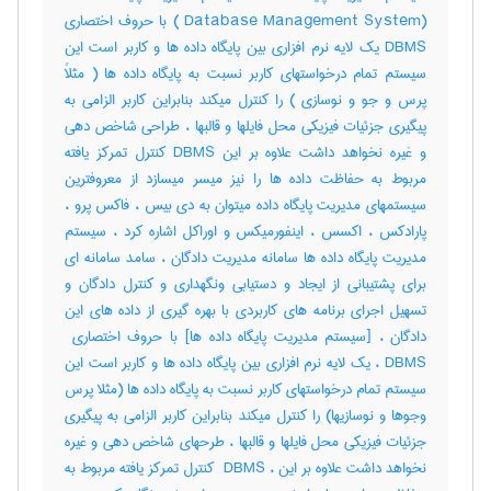
(Database Management System ) با حروف اختصاری
DBMS یک لایه نرم افزاری بین پایگاه داده ها و کاربر است این
سیستم تمام درخواستهای کاربر نسبت به پایگاه داده ها ( مثلاً
پرس و جو و نوسازی ) را کنترل میکند بنابراین کاربر الزامی به
پیگیری جزئیات فیزیکی محل فایلها و قالبها ، طراحی شاخص دهی
و غیره نخواهد داشت علاوه بر این DBMS کنترل تمرکز یافته
مربوط به حفاظت داده ها را نیز میسر میسازد از معروفترین
سیستمهای مدیریت پایگاه داده میتوان به دی بیس ، فاکس پرو ،
پارادکس ، اکسس ، اینفورمیکس و اوراکل اشاره کرد ، سیستم
مدیریت پایگاه داده ها سامانه مدیریت دادگان ، سامد سامانه ای
برای پشتیبانی از ایجاد و دستیابی ونگهداری و کنترل دادگان و
تسهیل اجرای برنامه های کاربردی با بهره گیری از داده های این
DBMS ، یک لایه نرم افزاری بین پایگاه داده ها و کاربر است این
سیستم تمام درخواستهای کاربر نسبت به پایگاه داده ها (مثلا پرس
وجوها و نوسازیها) را کنترل میکند بنابراین کاربر الزامی به پیگیری
جزئیات فیزیکی محل فایلها و قالبها ، طرحهای شاخص دهی و غیره
نخواهد داشت علاوه بر این ، ‎ DBMS کنترل تمرکز یافته مربوط به